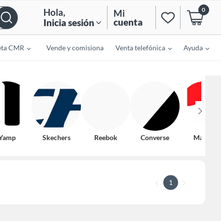
0
Hola
,
Mi
cuenta
Inicia sesión
eta CMR
Vende y comisiona
Venta telefónica
Ayuda
Yamp
Skechers
Reebok
Converse
Marvel
1