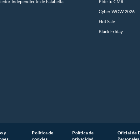
dedor Independiente de Falabella
Pide tu CMR
Cyber WOW 2026
Hot Sale
Black Friday
s y
Política de
Política de
Oficial de 
ones
cookies
privacidad
Personales