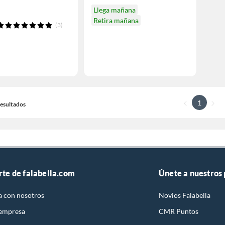
Llega mañana
Retira mañana
(3)
1
 Resultados
rte de falabella.com
Únete a nuestros
a con nosotros
Novios Falabella
 empresa
CMR Puntos