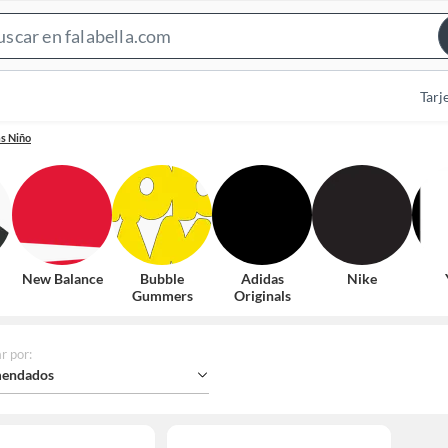
Search
Bar
Tarj
as Niño
New Balance
Bubble
Adidas
Nike
Gummers
Originals
r por
:
endados