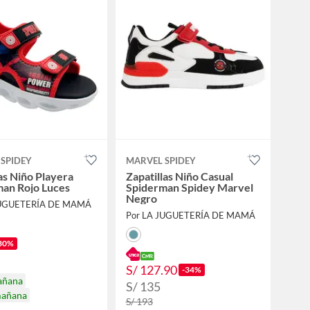
SPIDEY
MARVEL SPIDEY
as Niño Playera
Zapatillas Niño Casual
an Rojo Luces
Spiderman Spidey Marvel
Negro
JUGUETERÍA DE MAMÁ
Por LA JUGUETERÍA DE MAMÁ
30%
S/ 127.90
-34%
añana
S/ 135
mañana
S/ 193