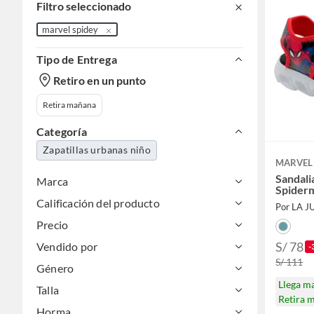
Filtro seleccionado
marvel spidey
Tipo de Entrega
Retiro en un punto
Retira mañana
Categoría
Zapatillas urbanas niño
MARVEL 
Sandali
Marca
Spiderm
Calificación del producto
Por LA 
Precio
S/ 78
Vendido por
-
S/ 111
Género
Llega m
Talla
Retira 
Horma