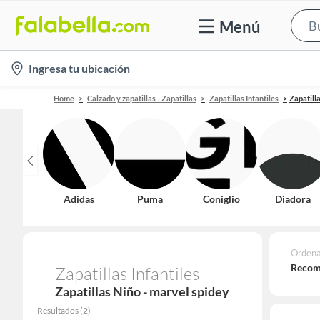
Menú
location-
Ingresa tu ubicación
icon
Home
Calzado y zapatillas - Zapatillas
Zapatillas Infantiles
Zapatill
Adidas
Puma
Coniglio
Diadora
Ordena
Recom
Zapatillas Infantiles
Zapatillas Niño - marvel spidey
Resultados
(
2
)