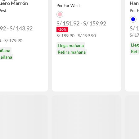
Cuero Marrón
Han
Por Far West
West
Por 
S/ 151.92 - S/ 159.92
92 - S/ 143.92
S/ 
-20%
S/ 1
S/ 189.90 - S/ 199.90
 - S/ 179.90
Lle
Llega mañana
añana
Ret
Retira mañana
mañana