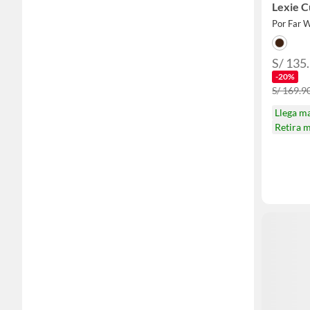
Lexie 
Por Far 
S/ 135.
-20%
S/ 169.90
Llega m
Retira 