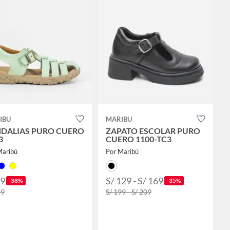
IBU
MARIBU
DALIAS PURO CUERO
ZAPATO ESCOLAR PURO
3
CUERO 1100-TC3
Maribú
Por Maribú
99
S/ 129 - S/ 169
-38%
-35%
59
S/ 199 - S/ 209