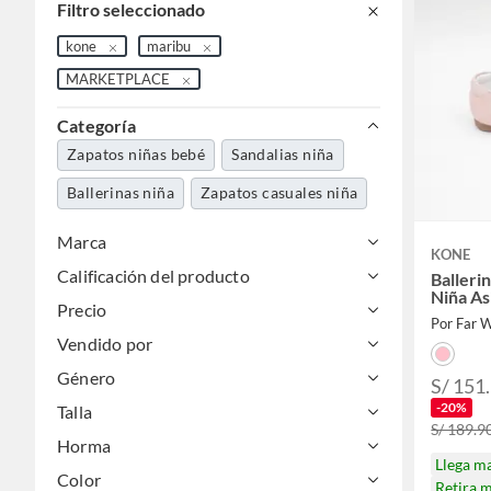
Filtro seleccionado
kone
maribu
MARKETPLACE
Categoría
Zapatos niñas bebé
Sandalias niña
Ballerinas niña
Zapatos casuales niña
Marca
KONE
Calificación del producto
Balleri
Niña As
Precio
Por Far 
Vendido por
Género
S/ 151.
-20%
Talla
S/ 189.90
Horma
Llega m
Color
Retira 