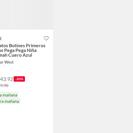
E
atos Botines Primeros
os Pega Pega Niña
nah Cuero Azul
Far West
143.92
-20%
79.90
ga mañana
ira mañana