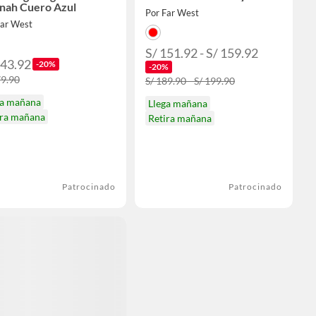
nah Cuero Azul
Por Far West
Far West
S/ 151.92 - S/ 159.92
143.92
-20%
-20%
79.90
S/ 189.90 - S/ 199.90
ga mañana
Llega mañana
ira mañana
Retira mañana
Patrocinado
Patrocinado