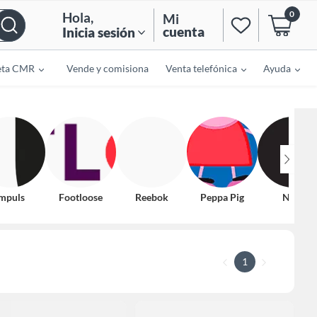
0
Hola
,
Mi
cuenta
Inicia sesión
eta CMR
Vende y comisiona
Venta telefónica
Ayuda
mpuls
Footloose
Reebok
Peppa Pig
Nike
1