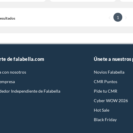
1
 Resultados
rte de falabella.com
Únete a nuestros
a con nosotros
Novios Falabella
 empresa
CMR Puntos
dedor Independiente de Falabella
Pide tu CMR
Cyber WOW 2026
Hot Sale
Black Friday