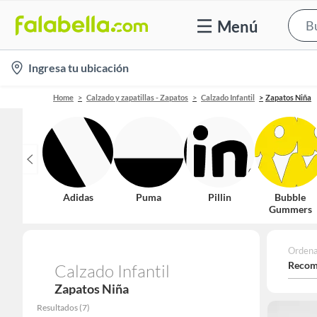
Menú
location-
Ingresa tu ubicación
icon
Home
Calzado y zapatillas - Zapatos
Calzado Infantil
Zapatos Niña
Adidas
Puma
Pillin
Bubble
Gummers
Ordena
Recom
Calzado Infantil
Zapatos Niña
Resultados
(
7
)