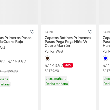
KONE
KON
nas Primeros Pasos
Zapatos Botines Primemos
Zap
ia Cuero Rojo
Pasos Pega Pega Niño Will
Pas
Cuero Marrón
Han
West
Por Far West
Por 
92 - S/ 159.92
S/ 143.92
S/ 
-20%
S/ 179.90
S/ 1
 - S/ 199.90
Llega mañana
Lle
añana
Retira mañana
Ret
mañana