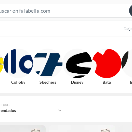
Search
Bar
Tarj
Colloky
Skechers
Disney
Bata
I
r por
:
endados