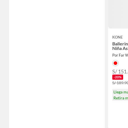
KONE
Balleri
Niña As
Por Far 
S/ 151.
-20%
S/ 189.90
Llega m
Retira 