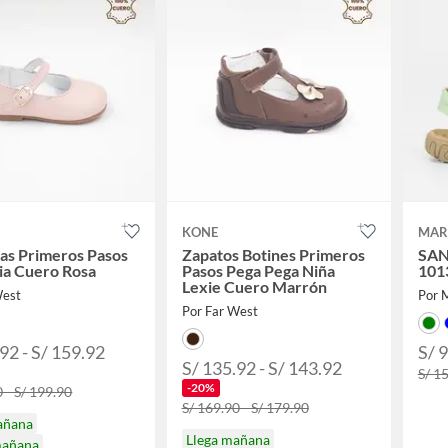
KONE
MAR
nas Primeros Pasos
Zapatos Botines Primeros
SAN
ia Cuero Rosa
Pasos Pega Pega Niña
101
Lexie Cuero Marrón
West
Por 
Por Far West
92 - S/ 159.92
S/ 
S/ 135.92 - S/ 143.92
S/ 1
-20%
 - S/ 199.90
S/ 169.90 - S/ 179.90
añana
Llega mañana
mañana