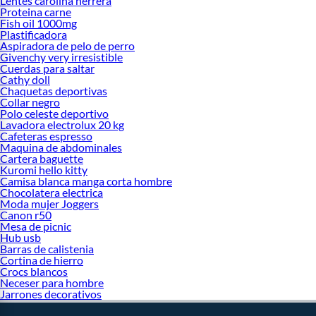
Lentes carolina herrera
Proteina carne
Fish oil 1000mg
Plastificadora
Aspiradora de pelo de perro
Givenchy very irresistible
Cuerdas para saltar
Cathy doll
Chaquetas deportivas
Collar negro
Polo celeste deportivo
Lavadora electrolux 20 kg
Cafeteras espresso
Maquina de abdominales
Cartera baguette
Kuromi hello kitty
Camisa blanca manga corta hombre
Chocolatera electrica
Moda mujer Joggers
Canon r50
Mesa de picnic
Hub usb
Barras de calistenia
Cortina de hierro
Crocs blancos
Neceser para hombre
Jarrones decorativos