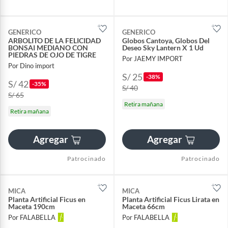
GENERICO
GENERICO
ARBOLITO DE LA FELICIDAD
Globos Cantoya, Globos Del
BONSAI MEDIANO CON
Deseo Sky Lantern X 1 Ud
PIEDRAS DE OJO DE TIGRE
Por JAEMY IMPORT
Por Dino import
S/ 25
-38%
S/ 42
-35%
S/ 40
S/ 65
Retira mañana
Retira mañana
Agregar
Agregar
Patrocinado
Patrocinado
MICA
MICA
Planta Artificial Ficus en
Planta Artificial Ficus Lirata en
Maceta 190cm
Maceta 66cm
Por FALABELLA
Por FALABELLA