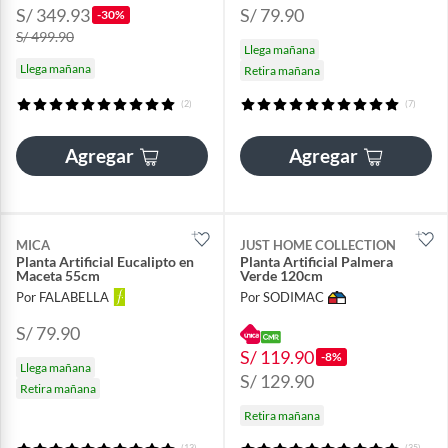
S/ 349.93
S/ 79.90
-30%
S/ 499.90
Llega mañana
Llega mañana
Retira mañana
(2)
(7)
Agregar
Agregar
MICA
JUST HOME COLLECTION
Planta Artificial Eucalipto en
Planta Artificial Palmera
Maceta 55cm
Verde 120cm
Por FALABELLA
Por SODIMAC
S/ 79.90
S/ 119.90
-8%
Llega mañana
S/ 129.90
Retira mañana
Retira mañana
(13)
(35)