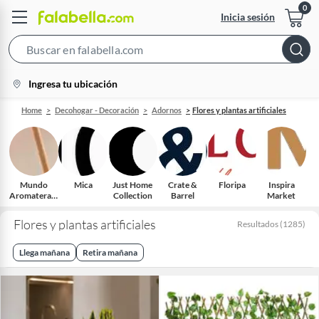
Inicia sesión
Search
Bar
location-
Ingresa tu ubicación
icon
Home
Decohogar - Decoración
Adornos
Flores y plantas artificiales
Mundo
Mica
Just Home
Crate &
Floripa
Inspira
Aromaterapi
Collection
Barrel
Market
a
Flores y plantas artificiales
Resultados
(
1285
)
Llega mañana
Retira mañana