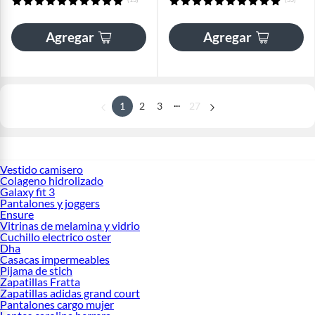
Agregar
Agregar
...
1
2
3
27
Vestido camisero
Colageno hidrolizado
Galaxy fit 3
Pantalones y joggers
Ensure
Vitrinas de melamina y vidrio
Cuchillo electrico oster
Dha
Casacas impermeables
Pijama de stich
Zapatillas Fratta
Zapatillas adidas grand court
Pantalones cargo mujer