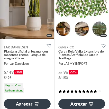
LAR DANIELSEN
GENERICO
Planta artificial artesanal con
Cerca Reja Valla Extensible de
macetero crema- Lengua de
Plantas Artificial de Jardín
suegra 28 cm
Treillage
Por Lar Danielsen
Por JAEMY IMPORT
S/ 49
S/ 96
-50%
-36%
S/ 98
S/ 150
Llega mañana
Retira mañana
(1)
Agregar
Agregar