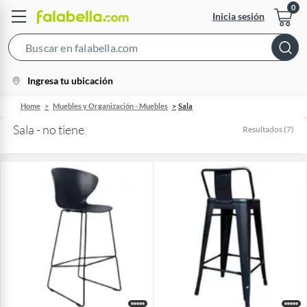
Inicia sesión
Search
Bar
location-
Ingresa tu ubicación
icon
Home
Muebles y Organización - Muebles
Sala
Sala - no tiene
Resultados
(
7
)