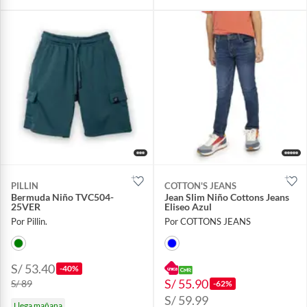
PILLIN
COTTON'S JEANS
Bermuda Niño TVC504-
Jean Slim Niño Cottons Jeans
25VER
Eliseo Azul
Por Pillin.
Por COTTONS JEANS
S/ 53.40
-40%
S/ 55.90
S/ 89
-62%
S/ 59.99
Llega mañana