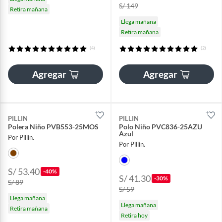
S/ 149
Retira mañana
Llega mañana
Retira mañana
(4)
(2)
Agregar
Agregar
PILLIN
PILLIN
Polera Niño PVB553-25MOS
Polo Niño PVC836-25AZU
Azul
Por Pillin.
Por Pillin.
S/ 53.40
-40%
S/ 41.30
-30%
S/ 89
S/ 59
Llega mañana
Llega mañana
Retira mañana
Retira hoy