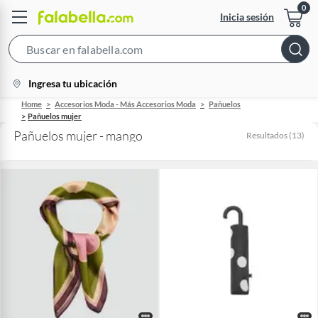
Inicia sesión
Search
Bar
location-
Ingresa tu ubicación
icon
Home
Accesorios Moda - Más Accesorios Moda
Pañuelos
Pañuelos mujer
Pañuelos mujer - mango
Resultados
(
13
)