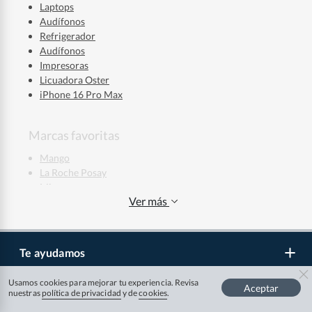
Laptops
Audífonos
Refrigerador
Audífonos
Impresoras
Licuadora Oster
iPhone 16 Pro Max
Marcas favoritas
Mango
La Roche Posay
Mixsoon
Ver más
Skala
Nike
Adidas
New Balance
Te ayudamos
Puma
Samsung
Usamos cookies para mejorar tu experiencia. Revisa
Aceptar
Dyson
nuestras
política de privacidad
y de
cookies
.
Sé parte de falabella.com
Atención por WhatsApp
Apple