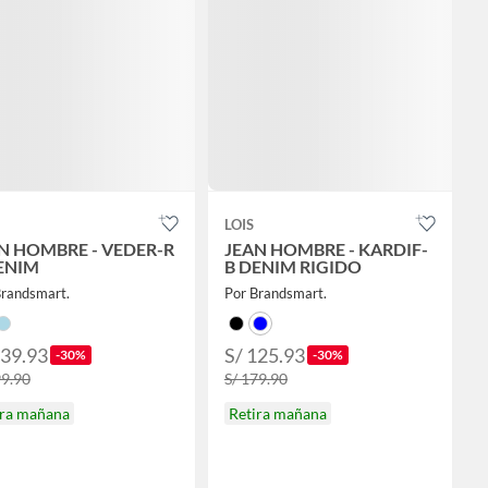
LOIS
N HOMBRE - VEDER-R
JEAN HOMBRE - KARDIF-
DENIM
B DENIM RIGIDO
Brandsmart.
Por Brandsmart.
139.93
S/ 125.93
-30%
-30%
99.90
S/ 179.90
ira mañana
Retira mañana