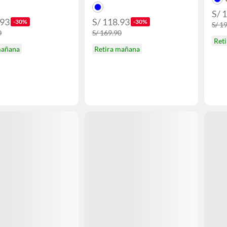
S/ 
.93
S/ 118.93
-30%
-30%
S/ 1
0
S/ 169.90
Ret
mañana
Retira mañana