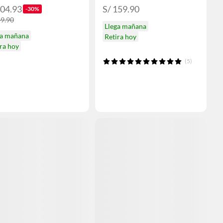
104.93
S/ 159.90
-30%
49.90
Llega mañana
ga mañana
Retira hoy
ra hoy
(5)