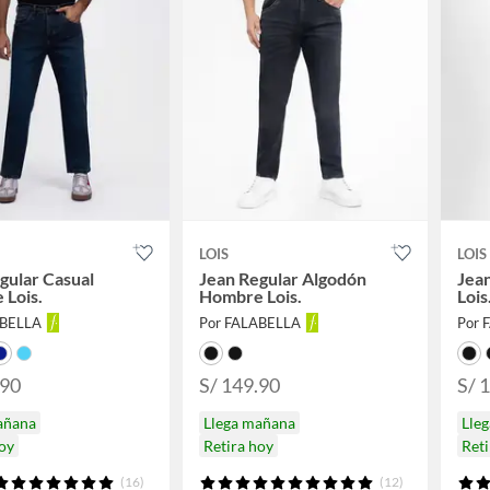
LOIS
LOIS
gular Casual
Jean Regular Algodón
Jea
 Lois.
Hombre Lois.
Lois
ABELLA
Por FALABELLA
Por 
.90
S/ 149.90
S/ 
añana
Llega mañana
Lle
hoy
Retira hoy
Reti
(16)
(12)