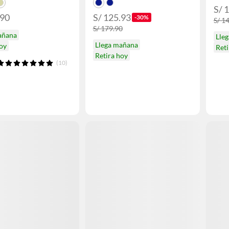
S/ 
.90
S/ 125.93
-30%
S/ 1
S/ 179.90
añana
Lle
Llega mañana
hoy
Reti
Retira hoy
(10)