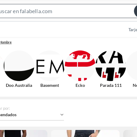
Search
Bar
Tarj
 Hombre
Doo Australia
Basement
Ecko
Parada 111
N
r por
:
endados