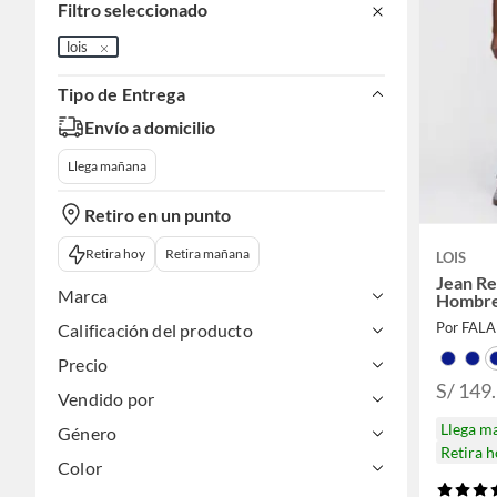
Filtro seleccionado
lois
Tipo de Entrega
Envío a domicilio
Llega mañana
Retiro en un punto
Retira hoy
Retira mañana
LOIS
Jean Re
Marca
Hombre
Por FAL
Calificación del producto
Precio
S/ 149
Vendido por
Llega m
Género
Retira 
Color