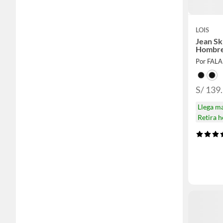
LOIS
Jean Sk
Hombr
Por FAL
S/ 139
Llega m
Retira 