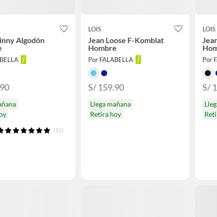
LOIS
LOIS
inny Algodón
Jean Loose F-Komblat
Jea
e
Hombre
Hom
ABELLA
Por FALABELLA
Por 
.90
S/ 159.90
S/ 
añana
Llega mañana
Lle
hoy
Retira hoy
Reti
(11)