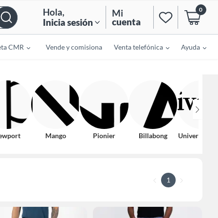
0
Hola
,
Mi
cuenta
Inicia sesión
eta CMR
Vende y comisiona
Venta telefónica
Ayuda
ewport
Mango
Pionier
Billabong
University C
1