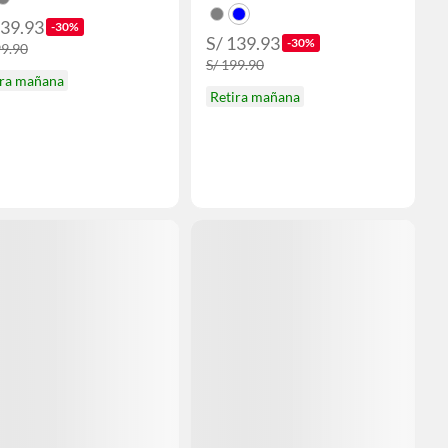
139.93
-30%
S/ 139.93
-30%
99.90
S/ 199.90
ira mañana
Retira mañana