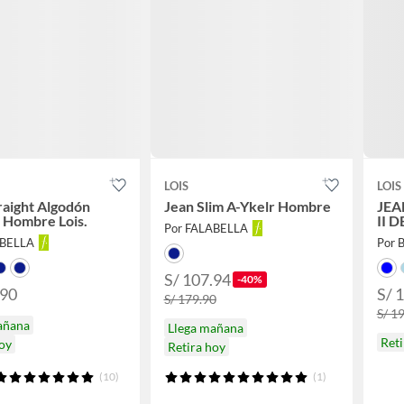
LOIS
LOIS
raight Algodón
Jean Slim A-Ykelr Hombre
JEA
 Hombre Lois.
II 
Por FALABELLA
ABELLA
Por 
S/ 107.94
-40%
.90
S/ 
S/ 179.90
S/ 1
añana
Llega mañana
Ret
hoy
Retira hoy
(10)
(1)