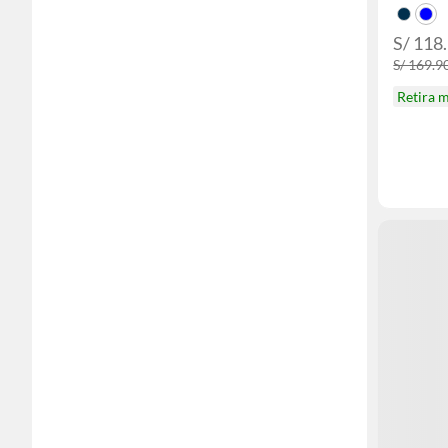
S/ 118
S/ 169.9
Retira 