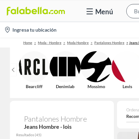
Menú
location-
Ingresa tu ubicación
icon
Home
Moda - Hombre
Moda Hombre
Pantalones Hombre
Jeans
Bearcliff
Denimlab
Mossimo
Levis
Ordena
Recom
Pantalones Hombre
Jeans Hombre - lois
Resultados
(
45
)