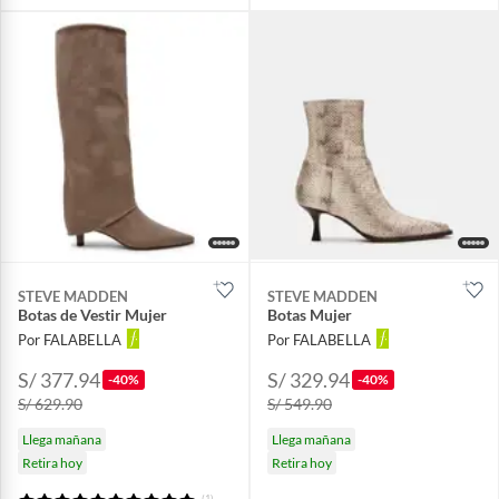
STEVE MADDEN
STEVE MADDEN
Botas de Vestir Mujer
Botas Mujer
Por FALABELLA
Por FALABELLA
S/ 377.94
S/ 329.94
-40%
-40%
S/ 629.90
S/ 549.90
Llega mañana
Llega mañana
Retira hoy
Retira hoy
(1)