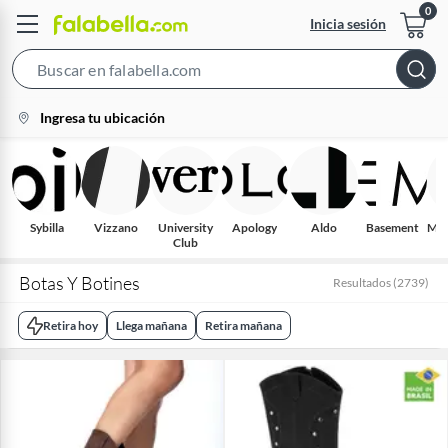
Inicia sesión
Search
Bar
location-
Ingresa tu ubicación
icon
Sybilla
Vizzano
University
Apology
Aldo
Basement
Mic
Club
Botas Y Botines
Resultados
(
2739
)
Retira hoy
Llega mañana
Retira mañana