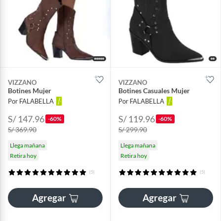
VIZZANO
VIZZANO
Botines Mujer
Botines Casuales Mujer
Por FALABELLA
Por FALABELLA
S/ 147.96
S/ 119.96
-60%
-60%
S/ 369.90
S/ 299.90
Llega mañana
Llega mañana
Retira hoy
Retira hoy
(5)
(5)
Agregar
Agregar