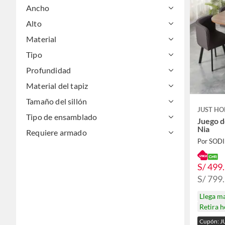
Ancho
Alto
Material
Tipo
Profundidad
Material del tapiz
Tamaño del sillón
JUST HO
Tipo de ensamblado
Juego d
Nia
Requiere armado
Por SOD
S/ 499
S/ 799
Llega m
Retira 
Cupón: J