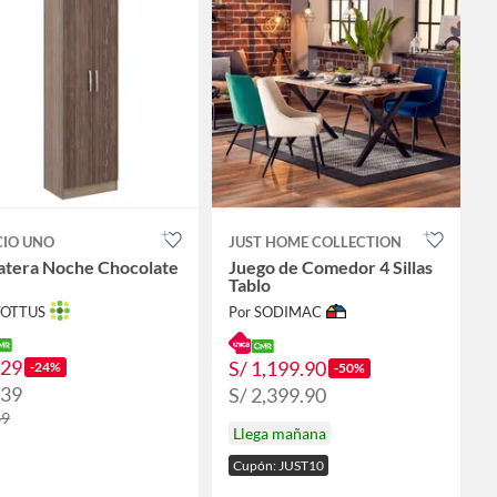
CIO UNO
JUST HOME COLLECTION
atera Noche Chocolate
Juego de Comedor 4 Sillas
Tablo
TOTTUS
Por SODIMAC
129
S/ 1,199.90
-24%
-50%
139
S/ 2,399.90
69
Llega mañana
Cupón: JUST10