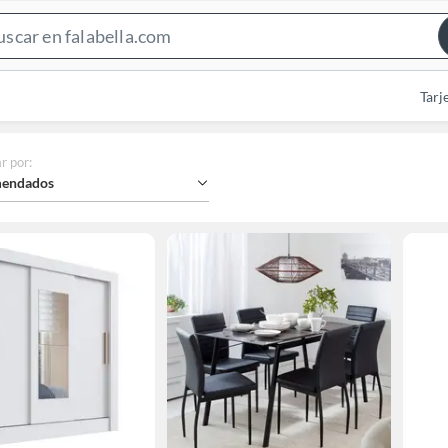
Search
Bar
Tarj
r por
:
endados