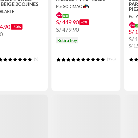
BEIGE 2COJINES
PAR
Por SODIMAC
PIEZ
OBLARTE
Por
S/ 449.90
-6%
44.90
-50%
S/ 479.90
S/ 
50
S/ 
Retira hoy
S/ 1
(2)
(198)