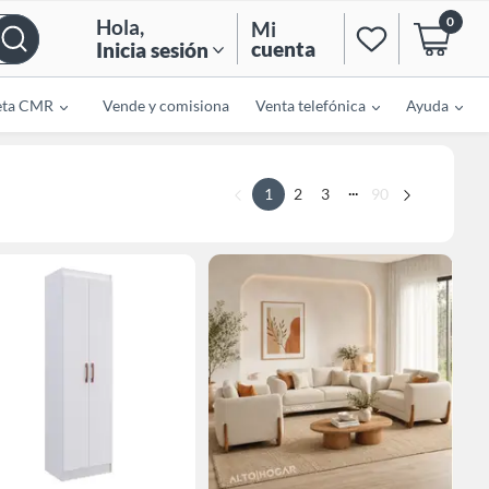
0
Hola
,
Mi
cuenta
Inicia sesión
eta CMR
Vende y comisiona
Venta telefónica
Ayuda
...
1
2
3
90