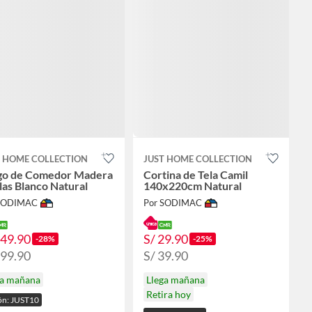
T HOME COLLECTION
JUST HOME COLLECTION
go de Comedor Madera
Cortina de Tela Camil
llas Blanco Natural
140x220cm Natural
 SODIMAC
Por SODIMAC
649.90
S/ 29.90
-28%
-25%
899.90
S/ 39.90
ga mañana
Llega mañana
Retira hoy
n: JUST10