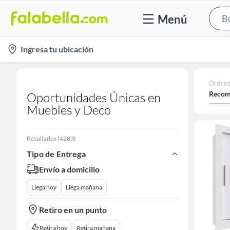
Menú
location-
Ingresa tu ubicación
icon
Ordena
Recom
Oportunidades Únicas en
Muebles y Deco
Resultados
(
4283
)
Tipo de Entrega
Envío a domicilio
Llega hoy
Llega mañana
Retiro en un punto
Retira hoy
Retira mañana