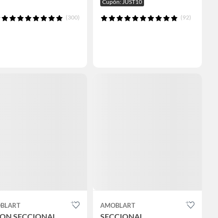
Cupón: JUST10
(300)
(92)
BLART
AMOBLART
LON SECCIONAL
SECCIONAL