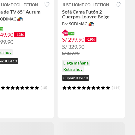
T HOME COLLECTION
JUST HOME COLLECTION
a de TV 65" Aurum
Sofá Cama Futón 2
Cuerpos Louvre Beige
 SODIMAC
Por SODIMAC
349.90
-13%
S/ 299.90
-19%
399.90
S/ 329.90
ra hoy
S/ 369.90
n: JUST10
Llega mañana
Retira hoy
Cupón: JUST10
(18)
(114)