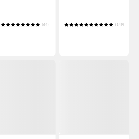
(64)
(149)