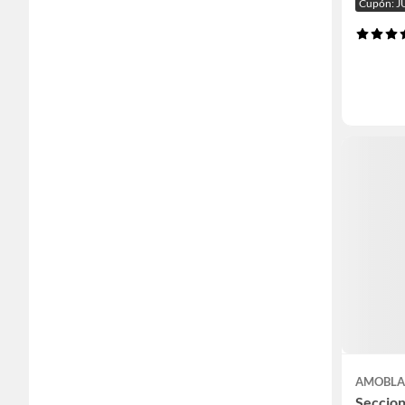
Cupón: J
AMOBLA
Seccion