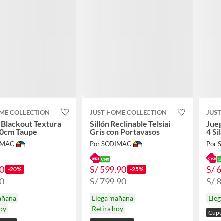
ME COLLECTION
JUST HOME COLLECTION
JUS
 Blackout Textura
Sillón Reclinable Telsiai
Jue
0cm Taupe
Gris con Portavasos
4 Si
IMAC
Por SODIMAC
Por
90
S/ 599.90
S/ 
-20%
-25%
90
S/ 799.90
S/ 
añana
Llega mañana
Lle
hoy
Retira hoy
Cupó