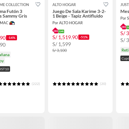
ME COLLECTION
ALTO HOGAR
JUS
ma Futón 3
Juego De Sala Karime 3-2-
Mes
s Sammy Gris
1 Beige - Tapiz Antifluido
Por
IMAC
Por ALTO HOGAR
S/ 
S/ 1,519.90
.90
-51%
-14%
S/ 
S/ 1,599
.90
Reti
S/ 3,100
añana
Cupó
hoy
UST10
(222)
(20)