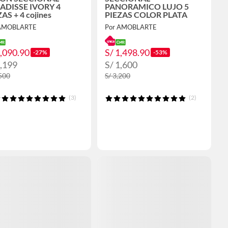
ADISSE IVORY 4
PANORAMICO LUJO 5
AS + 4 cojines
PIEZAS COLOR PLATA
 AMOBLARTE
Por AMOBLARTE
1,090.90
S/ 1,498.90
-27%
-53%
1,199
S/ 1,600
,500
S/ 3,200
(3)
(2)