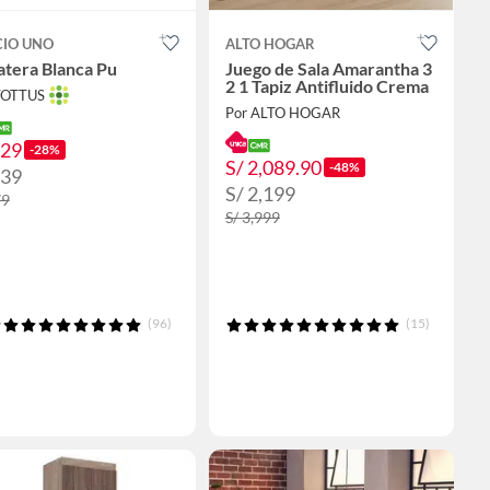
CIO UNO
ALTO HOGAR
atera Blanca Pu
Juego de Sala Amarantha 3
2 1 Tapiz Antifluido Crema
TOTTUS
Por ALTO HOGAR
129
-28%
S/ 2,089.90
-48%
139
S/ 2,199
79
S/ 3,999
(96)
(15)