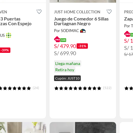
OVEN
JUST HOME COLLECTION
PRE
3 Puertas
Juego de Comedor 6 Sillas
Zap
zas Con Espejo
Dartagnan Negro
Por 
Por SODIMAC
TUS
S/ 
S/ 479.90
-31%
S/ 
-39%
S/ 699.90
S/ 1
Llega mañana
Retira hoy
Cupón: JUST10
(24)
(522)