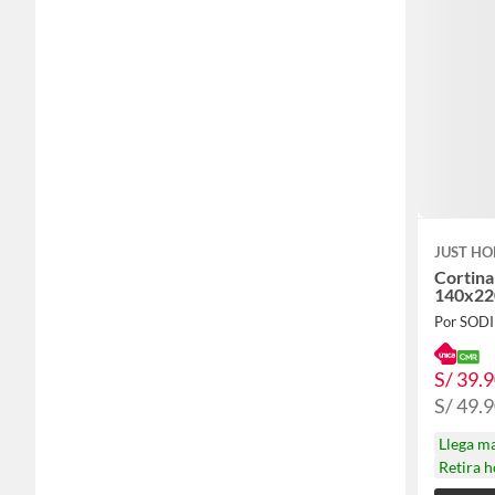
JUST HO
Cortina
140x22
Por SOD
S/ 39.
S/ 49.
Llega m
Retira 