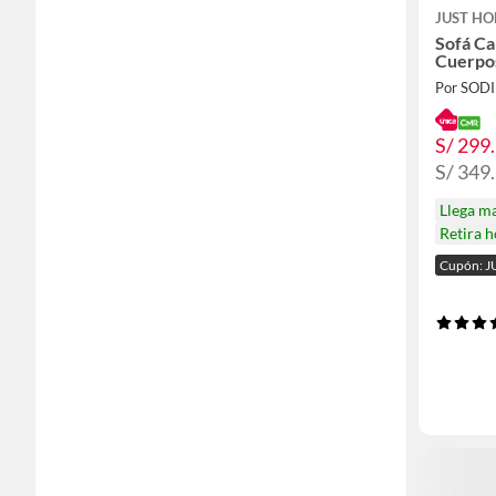
JUST HO
Sofá Ca
Cuerpo
Por SOD
S/ 299
S/ 349
Llega m
Retira 
Cupón: J