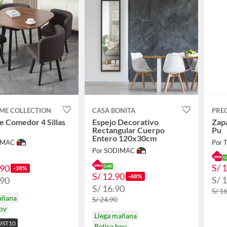
ME COLLECTION
CASA BONITA
PRE
e Comedor 4 Sillas
Espejo Decorativo
Zap
Rectangular Cuerpo
Pu
Entero 120x30cm
IMAC
Por 
Por SODIMAC
S/ 
.90
-38%
S/ 12.90
-48%
S/ 
.90
S/ 16.90
S/ 1
añana
S/ 24.90
hoy
Llega mañana
UST10
Retira hoy