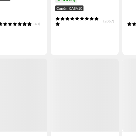
Cupón: CASA10
(2067)
(40)