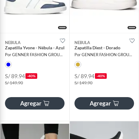
NEBULA
NEBULA
Zapatilla Yvone - Nébula - Azul
Zapatilla Diest - Dorado
Por GENNER FASHION GROUP EIRL
Por GENNER FASHION GROUP EIRL
S/ 89.94
S/ 89.94
-40%
-40%
S/ 149.90
S/ 149.90
Agregar
Agregar