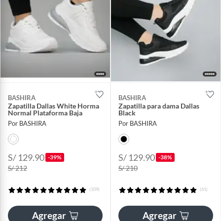
BASHIRA
BASHIRA
Zapatilla Dallas White Horma
Zapatilla para dama Dallas
Normal Plataforma Baja
Black
Por BASHIRA
Por BASHIRA
S/ 129.90
S/ 129.90
-39%
-38%
S/ 212
S/ 210
(109)
(61)
Agregar
Agregar