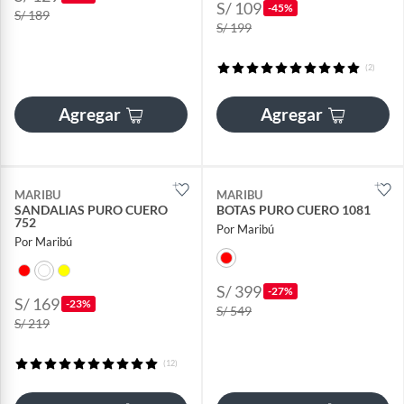
S/ 109
-45%
S/ 189
S/ 199
(2)
Agregar
Agregar
MARIBU
MARIBU
SANDALIAS PURO CUERO
BOTAS PURO CUERO 1081
752
Por Maribú
Por Maribú
S/ 399
-27%
S/ 169
-23%
S/ 549
S/ 219
(12)