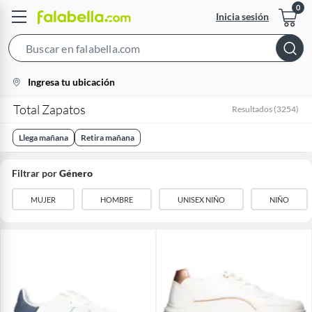
Inicia sesión
Search
Bar
location-
Ingresa tu ubicación
icon
Total Zapatos
Resultados
(
3254
)
Llega mañana
Retira mañana
Filtrar por
Género
MUJER
HOMBRE
UNISEX NIÑO
NIÑO