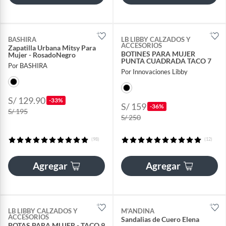
BASHIRA
LB LIBBY CALZADOS Y
ACCESORIOS
Zapatilla Urbana Mitsy Para
BOTINES PARA MUJER
Mujer - RosadoNegro
PUNTA CUADRADA TACO 7
Por BASHIRA
Por Innovaciones Libby
S/ 129.90
-33%
S/ 159
-36%
S/ 195
S/ 250
(98)
(12)
Agregar
Agregar
LB LIBBY CALZADOS Y
M'ANDINA
ACCESORIOS
Sandalias de Cuero Elena
BOTAS PARA MUJER - TACO 9