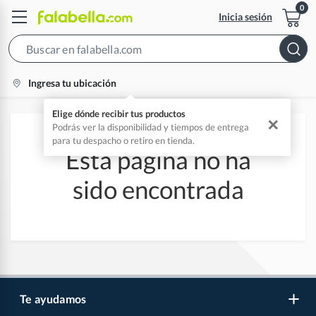
Inicia sesión
Search
Bar
location-
Ingresa tu ubicación
icon
Elige dónde recibir tus productos
✕
Podrás ver la disponibilidad y tiempos de entrega
para tu despacho o retiro en tienda.
Esta página no ha
sido encontrada
Te ayudamos