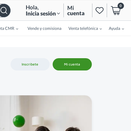
0
Hola
,
Mi
cuenta
Inicia sesión
eta CMR
Vende y comisiona
Venta telefónica
Ayuda