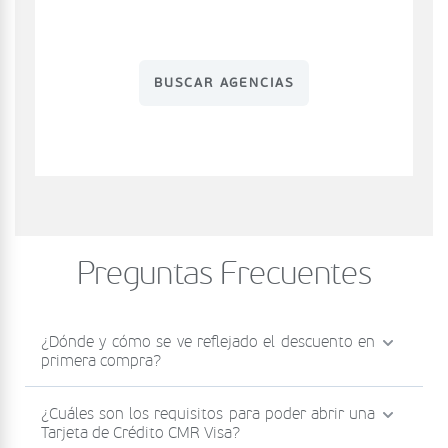
BUSCAR AGENCIAS
Preguntas Frecuentes
¿Dónde y cómo se ve reflejado el descuento en
primera compra?
Si abriste tu Tarjeta de Crédito CMR Visa en
¿Cuáles son los requisitos para poder abrir una
Falabella.com, tienes un descuento en la primera
Tarjeta de Crédito CMR Visa?
compra con tu Tarjeta CMR dentro de