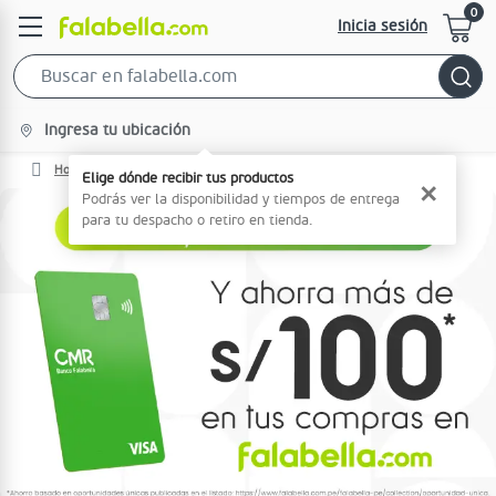
Inicia sesión
Search
Bar
location-
Ingresa tu ubicación
icon
Home
¡Pide Tu CMR Visa Aquí Y Aprovecha Sus Beneficios!
Elige dónde recibir tus productos
✕
Podrás ver la disponibilidad y tiempos de entrega
para tu despacho o retiro en tienda.