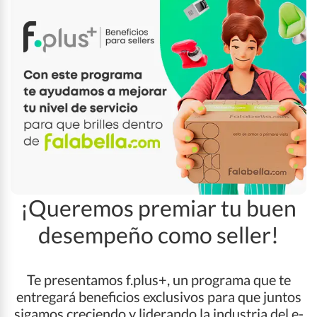
Analytics y Pricing​
Servicios logísticos
Servicios financieros
Programa f.partners
¡Queremos premiar tu buen
Canales de contacto
desempeño como seller!
Te presentamos f.plus+, un programa que te
entregará beneficios exclusivos para que juntos
sigamos creciendo y liderando la industria del e-