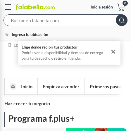
Inicia sesión
Search
Bar
location-
Ingresa tu ubicación
icon
Home
Programa De Beneficios Para Sellers
Elige dónde recibir tus productos
✕
Podrás ver la disponibilidad y tiempos de entrega
para tu despacho o retiro en tienda.
Inicio
Empieza a vender
Primeros pasos
Nace un nuevo espacio para ti
Haz crecer tu negocio
Programa f.plus+
Programa f.plus+
Servicios de publicidad​