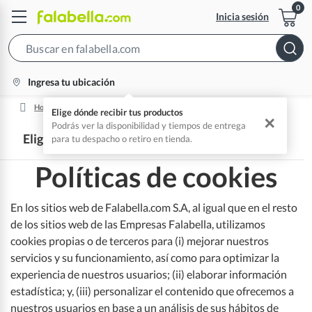
Inicia sesión
Search
Bar
location-
Ingresa tu ubicación
icon
Home
Políticas De Cookies
Elige dónde recibir tus productos
✕
Podrás ver la disponibilidad y tiempos de entrega
Elige la categoría
para tu despacho o retiro en tienda.
Políticas de cookies
Información Legal
En los sitios web de Falabella.com S.A, al igual que en el resto
Términos y Condiciones
de los sitios web de las Empresas Falabella, utilizamos
cookies propias o de terceros para (i) mejorar nuestros
servicios y su funcionamiento, así como para optimizar la
Política de privacidad
Términos y condiciones Cuenta F
experiencia de nuestros usuarios; (ii) elaborar información
estadística; y, (iii) personalizar el contenido que ofrecemos a
Políticas de cookies
Términos y condiciones Gift Cards Corporativas
nuestros usuarios en base a un análisis de sus hábitos de