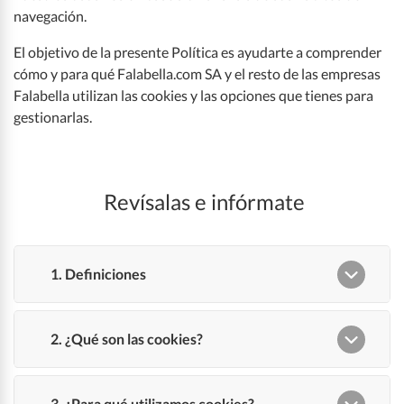
navegación.
Legales de nuestras tiendas
El objetivo de la presente Política es ayudarte a comprender
cómo y para qué Falabella.com SA y el resto de las empresas
Falabella utilizan las cookies y las opciones que tienes para
falabella.com
gestionarlas.
Falabella
Revísalas e infórmate
Linio
Sodimac
Tottus