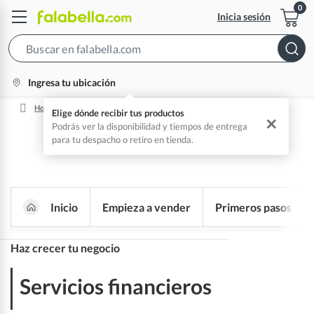
Inicia sesión
Search
Bar
location-
Ingresa tu ubicación
icon
Home
Servicios Financieros Para Sellers
Elige dónde recibir tus productos
✕
Podrás ver la disponibilidad y tiempos de entrega
para tu despacho o retiro en tienda.
Inicio
Empieza a vender
Primeros pasos
Nace un nuevo espacio para ti
Haz crecer tu negocio
Programa f.plus+
Servicios financieros
Servicios de publicidad​