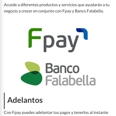
Accede a diferentes productos y servicios que ayudarán a tu
negocio a crecer en conjunto con Fpay y Banco Falabella.
Analytics y Pricing​
Servicios logísticos
Servicios financieros
Programa f.partners
Canales de contacto
Adelantos
Con Fpay puedes adelantar tus pagos y tenerlos al instante