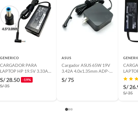
es por decisión del cliente, el envío corre por su
GENERICO
ASUS
GENERI
CARGADOR PARA
Cargador ASUS 65W 19V
CARGA
LAPTOP HP 19.5V 3.33A
3.42A 4.0x1.35mm ADP-
LAPTOP
65W PUNTA AZUL 4.5 x
65DW Y para Laptop
65
S/ 28.50
S/ 75
-19%
3.0
S/ 35
S/ 26.
S/ 35