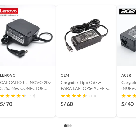
LENOVO
OEM
ACER
CARGADOR LENOVO 20v
Cargador Tipo C 65w
Cargad
3.25a 65w CONECTOR
PARA LAPTOPS- ACER -
(NUEVO
REDONDO
HP - LENOVO - DELL -
(19)
(10)
HUAWEI
S/ 70
S/ 60
S/ 40