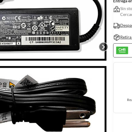
Entrega e
Sin st
Cerca
Despa
Retira
Rea