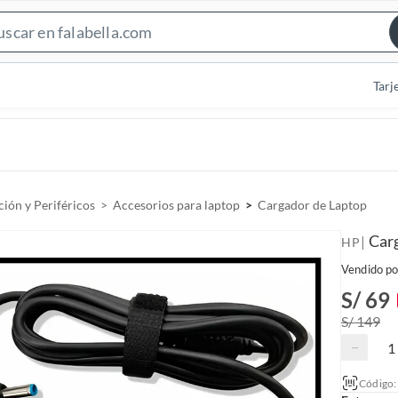
S
e
a
Tarj
r
c
h
B
a
ión y Periféricos
Accesorios para laptop
Cargador de Laptop
r
Carg
|
HP
Vendido po
S/ 69
S/ 149
−
Código