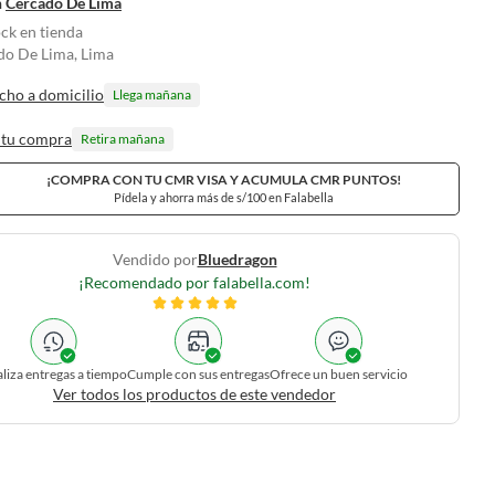
n
Cercado De Lima
ock en tienda
do De Lima, Lima
cho a domicilio
Llega mañana
 tu compra
Retira mañana
¡COMPRA CON TU CMR VISA Y ACUMULA CMR PUNTOS!
Pídela y ahorra más de s/100 en Falabella
Vendido por
Bluedragon
¡Recomendado por falabella.com!
liza entregas a tiempo
Cumple con sus entregas
Ofrece un buen servicio
Ver todos los productos de este vendedor