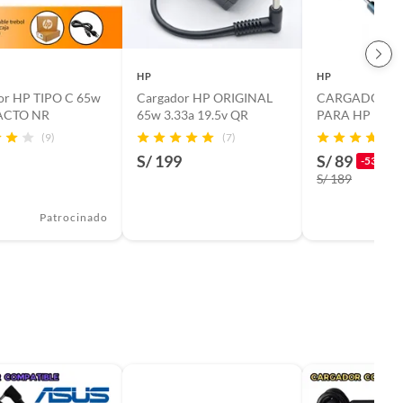
HP
HP
r HP TIPO C 65w
Cargador HP ORIGINAL
CARGADOR L
CTO NR
65w 3.33a 19.5v QR
PARA HP 195V
PUNTA CELES
(9)
(7)
S/ 199
S/ 89
-53%
S/ 189
Patrocinado