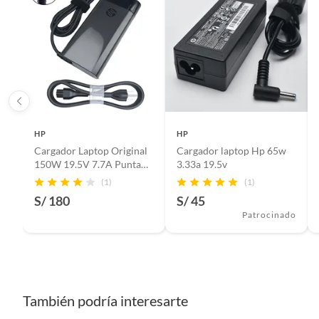
Importante: Si el error fue nuestro, cubrimos el envío. Si 
cuenta.
HP
HP
Cargador Laptop Original
Cargador laptop Hp 65w
150W 19.5V 7.7A Punta
3.33a 19.5v
Azul (4.0 mm x 3.0 mm).
(1)
(1)
S/ 180
S/ 45
Patrocinado
También podría interesarte