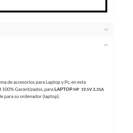
recibes para hacer una devolución.
erentes, otras con restricciones y algunas que no se
ores tienen:
 productos para asfalto, hormigón, albañilería.
ma de accesorios para Laptop y Pc, en esta
ad 100% Garantizados, para
LAPTOP
HP
19.5V 2.31A
ble para su ordenador (laptop).
s productos para asfalto.
, tecnología, línea blanca, colchones, muebles, bicicletas y
n