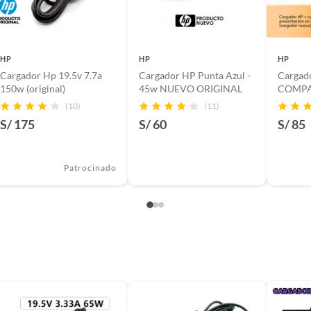
e Aseguramos
átil)
 PAVILION - G7 - HP SPECTRE X360 - HP 14-15
HP
HP
HP
Cargador Hp 19.5v 7.7a
Cargador HP Punta Azul -
Cargado
O
150w (original)
45w NUEVO ORIGINAL
COMPA
a la entrega, siempre que el producto esté sin uso,
(10)
(11)
s originales.
S/ 175
S/ 60
S/ 85
Patrocinado
s
r sellado
luedragon.pe con el número de pedido y fotos del