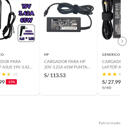
CO
HP
GENERICO
DOR PARA
CARGADOR PARA HP
CARGADOR P
 ASUS 19V 3.42A
20V 3.25A 65W PUNTA
LAPTOP ACER 
W PUNTA 4.0*1.35
USB-C NEGRO P-N TPN-
65W PUNTA 5.
(3)
S/ 113.53
CA06
PUNTA AMARI
99
S/ 27.99
-23%
-53
S/ 60
Patrocinado