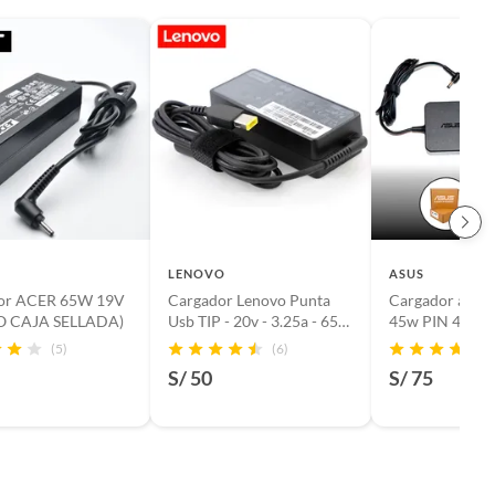
LENOVO
ASUS
or ACER 65W 19V
Cargador Lenovo Punta
Cargador asus 
 CAJA SELLADA)
Usb TIP - 20v - 3.25a - 65w
45w PIN 4.0x
NUEVO
ORIGINAL
(5)
(6)
S/ 50
S/ 75