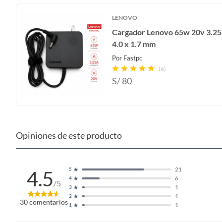
LENOVO
Cargador Lenovo 65w 20v 3.25
4.0 x 1.7 mm
Por
Fastpc
(6)
S/
80
Opiniones de este producto
21
5
4.5
6
4
/5
1
3
1
2
30
comentarios
1
1