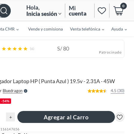
0
Hola
,
Mi
cuenta
Inicia sesión
eta CMR
Vende y comisiona
Venta telefónica
Ayuda
S/
80
(6)
Patrocinado
o
f
n
I
r
e
ador Laptop HP ( Punta Azul ) 19.5v - 2.31A - 45W
l
l
e
4.5 (30)
r
Bluedragon
S
-54%
Agregar al Carro
+
: 116147656