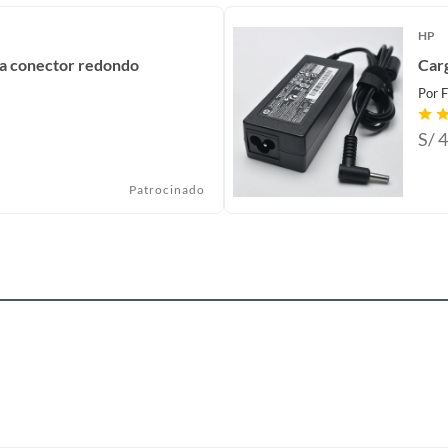
HP
a conector redondo
Car
Por
F
S/
4
Patrocinado