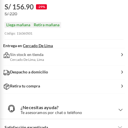
S/ 156.90
-29%
S/ 220
Llega mañana
Retira mañana
Código: 116360501
Entrega en
Cercado De Lima
Sin stock en tienda
Cercado De Lima, Lima
Despacho a domicilio
Retira tu compra
¿Necesitas ayuda?
¿
N
Te asesoramos por chat o teléfono
e
c
e
s
i
Satisfacción garantizada