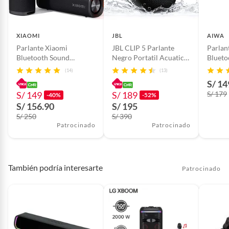
de la boleta de compra.</li>
Totalmente compatible con computadoras, teléfonos
<li>Garantía no aplica para los
móviles, televisores, tabletas, PS4, instrumentos
accesorios.</li></ul>
musicales, consolas de juegos y otros dispositivos que
XIAOMI
JBL
AIWA
puede jugar libremente.
Parlante Xiaomi
JBL CLIP 5 Parlante
Parlan
Bluetooth Sound
Negro Portatil Acuatico
Blueto
Material
ABS
Outdoor 30W IP67 -
IP67 Extra Bass
12W 
(14)
(13)
Negro
S/ 14
Modelo
Darknets GS570
S/ 149
S/ 189
S/ 179
-40%
-52%
S/ 156.90
S/ 195
S/ 250
S/ 390
Patrocinado
Patrocinado
También podría interesarte
Patrocinado