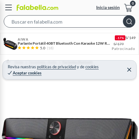
Inicia sesión
S
e
S/
149
-17%
a
AIWA
Parlante Portátil 40BT Bluetooth Con Karaoke 12W RMS
S/
179
r
5.0
(18)
Patrocinado
c
h
Home
Tecnología - Audio
Parlantes Bluetooth
Revisa nuestras
políticas de privacidad
y
de
cookies
B
C
Aceptar cookies
e
a
r
r
r
a
r