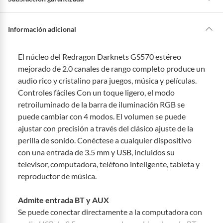
t
a
s
a
La mayoría de los productos tienen
30 días desde que los recibes para
y
u
hacer una devolución.
Información adicional
d
a
?
Sin embargo, tenemos categorías que cuentan con plazos diferentes,
otras con restricciones y algunas que no se pueden devolver ni cambiar.
El núcleo del Redragon Darknets GS570 estéreo
Conoce cuáles son:
mejorado de 2.0 canales de rango completo produce un
Productos vendidos por
Falabella, Tottus y otros vendedores tienen:
audio rico y cristalino para juegos, música y películas.
Controles fáciles Con un toque ligero, el modo
48 horas: cemento, mezclas de hormigón, morteros, yeso y otros
productos para asfalto, hormigón, albañilería.
retroiluminado de la barra de iluminación RGB se
7 días: colchones y productos de combustión.
puede cambiar con 4 modos. El volumen se puede
ajustar con precisión a través del clásico ajuste de la
Productos vendidos por
Sodimac
tienen:
perilla de sonido. Conéctese a cualquier dispositivo
48 horas: cemento, mezclas de hormigón, morteros, yeso y otros
con una entrada de 3.5 mm y USB, incluidos su
productos para asfalto.
televisor, computadora, teléfono inteligente, tableta y
7 días: productos eléctricos o a combustión, electrodomésticos,
reproductor de música.
tecnología, línea blanca, colchones, muebles, bicicletas y
máquinas.
Admite entrada BT y AUX
No se pueden devolver o cambiar bajo cambio de opinión
Se puede conectar directamente a la computadora con
Productos de compra internacional.