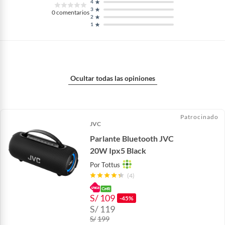
4
3
0
comentarios
2
1
Ocultar todas las opiniones
Patrocinado
JVC
Parlante Bluetooth JVC
20W Ipx5 Black
Por
Tottus
(4)
S/
109
-45%
S/
119
S/
199