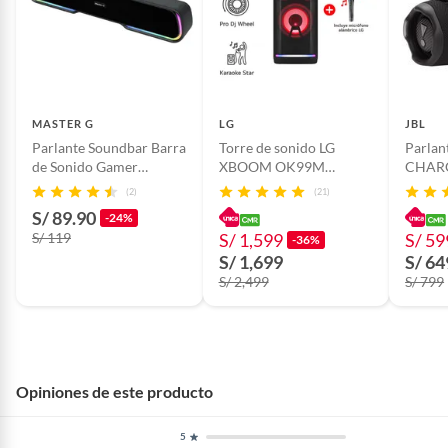
MASTER G
LG
JBL
Parlante Soundbar Barra
Torre de sonido LG
Parlan
de Sonido Gamer
XBOOM OK99M
CHAR
Master-G Bluetooth
2000W Bluetooth
(2)
(21)
TWS RGB
Karaoke Star
S/ 89.90
-24%
S/ 119
S/ 1,599
S/ 59
-36%
S/ 1,699
S/ 64
S/ 2,499
S/ 799
Opiniones de este producto
5