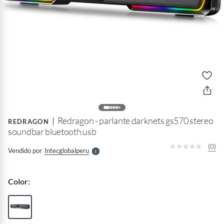
o
f
n
I
r
Redragon - parlante darknets gs570 stereo
e
REDRAGON
l
soundbar bluetooth usb
l
e
(0)
Vendido por
Intecglobalperu
S
Color: