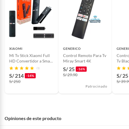
XIAOMI
GENERICO
GENER
Mi Tv Stick Xiaomi Full
Control Remoto Para Tv
Contro
HD Convertidor a Smart
Miray Smart 4K
Tv Bla
Tv
S/ 25
(1)
-16%
S/ 29.90
S/ 214
S/ 25
-14%
S/ 250
S/ 39.
Patrocinado
Opiniones de este producto