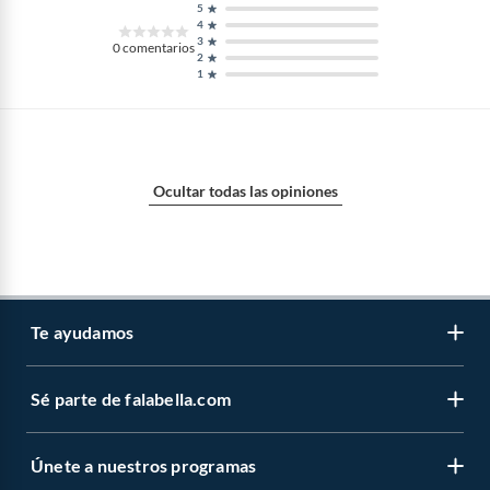
5
4
3
0
comentarios
2
1
Ocultar todas las opiniones
Te ayudamos
Sé parte de falabella.com
Atención por WhatsApp
Centro de ayuda
Únete a nuestros programas
Trabaja con nosotros
Tipos de entrega