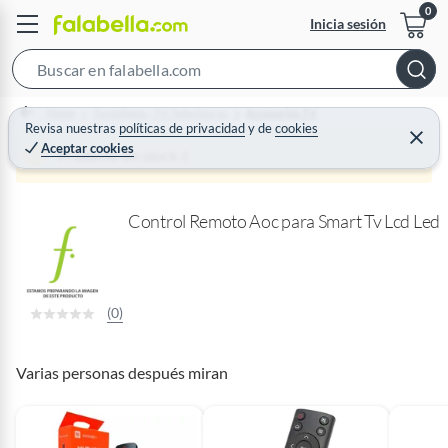
Inicia sesión
S
e
Home
Tecnología - TV Televisores
Accesorios TV
a
Revisa nuestras
políticas de privacidad
y
de
cookies
C
Aceptar cookies
r
e
Producto sin stock :(
r
c
r
a
h
r
Control Remoto Aoc para Smart Tv Lcd Led
B
a
r
(0)
Varias personas después miran