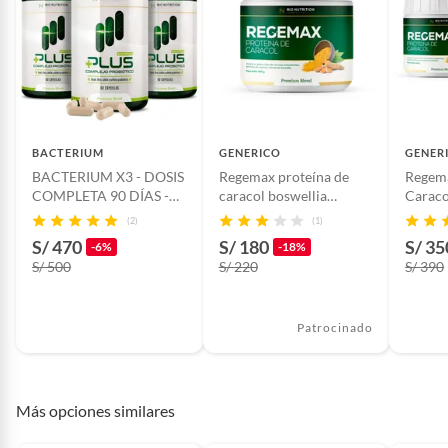
acillus
Baterías de auto.
coagulans,Fructooligosacárido
Motocicletas y bicicletas motorizadas.
s
Licores y cigarros electrónicos.
Modelo
Frasco
BACTERIUM
GENERICO
GENER
BACTERIUM X3 - DOSIS
Regemax proteína de
Regema
Hecho en
Perú
COMPLETA 90 DÍAS -
caracol boswellia
Caraco
180 CÁPSULAS
serrata y cúrcuma
cúrcum
(2)
(1)
S/ 470
Características
Orgánico
S/ 180
S/ 35
-6%
-18%
S/ 500
S/ 220
S/ 390
Forma farmacéutica
Cápsula
Patrocinado
Cantidad contenida
60 cápsulas
en el empaque
Más opciones similares