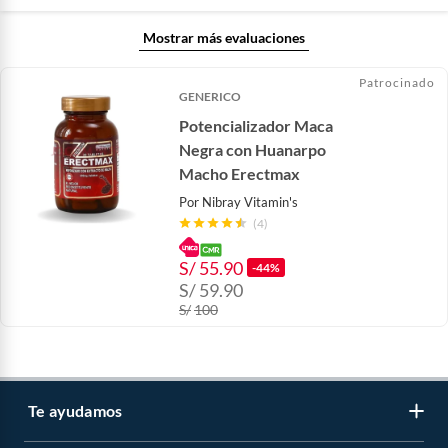
Mostrar más evaluaciones
Patrocinado
GENERICO
Potencializador Maca
Negra con Huanarpo
Macho Erectmax
Por
Nibray Vitamin's
(4)
S/
55.90
-44%
S/
59.90
S/
100
Te ayudamos