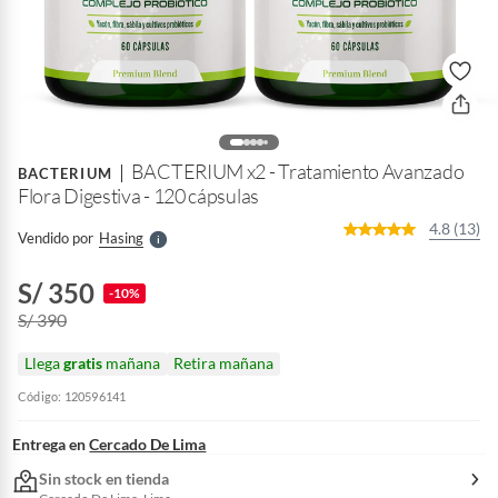
o
f
n
I
r
BACTERIUM x2 - Tratamiento Avanzado
e
BACTERIUM
l
Flora Digestiva - 120 cápsulas
l
e
4.8 (13)
Vendido por
Hasing
S
S/ 350
-10%
S/ 390
Llega
gratis
mañana
Retira mañana
Código: 120596141
Entrega en
Cercado De Lima
Sin stock en tienda