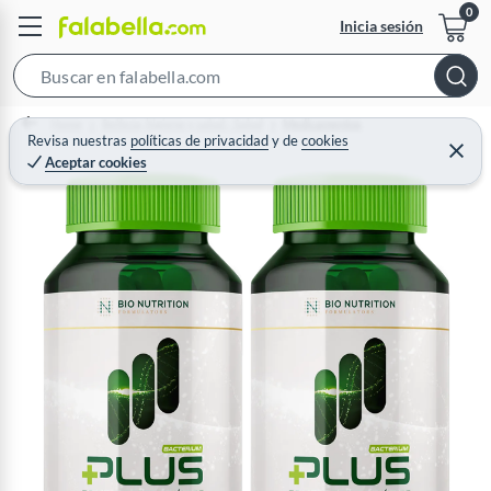
Inicia sesión
S
e
Home
Belleza, higiene y salud - Salud
Medicamentos
a
Revisa nuestras
políticas de privacidad
y
de
cookies
C
Aceptar cookies
r
e
r
c
r
a
h
r
B
a
r