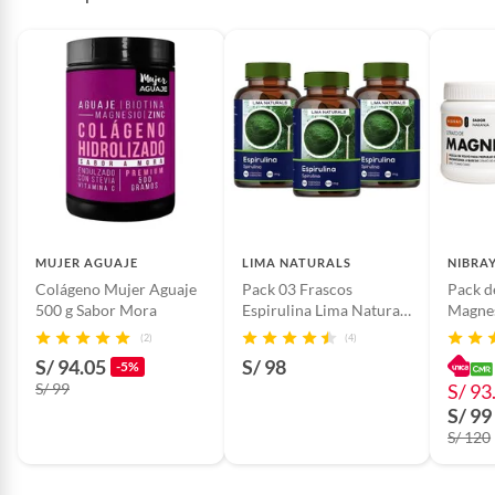
MUJER AGUAJE
LIMA NATURALS
NIBRA
Colágeno Mujer Aguaje
Pack 03 Frascos
Pack d
500 g Sabor Mora
Espirulina Lima Naturals
Magnes
100 Capsulas
(2)
(4)
S/ 94.05
S/ 98
-5%
S/ 99
S/ 93
S/ 99
S/ 120