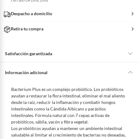
Cercado De Lima, Lima
Despacho a domicilio
Retira tu compra
Satisfacción garantizada
La mayoría de los productos tienen
30 días desde que los recibes para
hacer una devolución.
Información adicional
Sin embargo, tenemos categorías que cuentan con plazos diferentes,
otras con restricciones y algunas que no se pueden devolver ni cambiar.
Bacterium Plus es un complejo probiótico. Los probióticos
Conoce cuáles son:
ayudan a restaurar la flora intestinal, eliminar el mal aliento
desde la raíz, reducir la inflamación y combatir hongos
Productos vendidos por
Falabella, Tottus y otros vendedores tienen:
intestinales como la Cándida Albicans y parásitos
48 horas: cemento, mezclas de hormigón, morteros, yeso y otros
intestinales. Fórmula natural con 7 cepas activas de
productos para asfalto, hormigón, albañilería.
probióticos, sábila, yacón y fibra vegetal.
7 días: colchones y productos de combustión.
Los probióticos ayudan a mantener un ambiente intestinal
saludable al limitar el crecimiento de bacterias no deseadas,
Productos vendidos por
Sodimac
tienen: