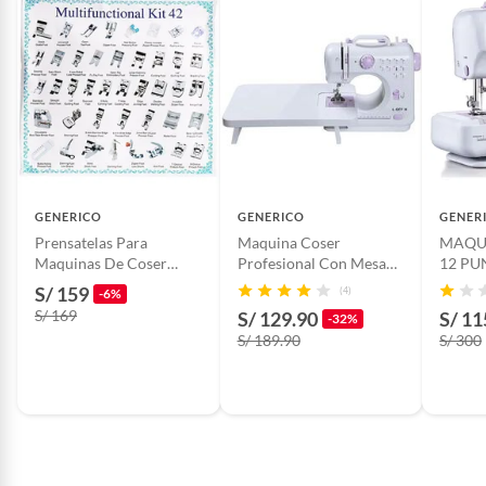
GENERICO
GENERICO
GENER
Prensatelas Para
Maquina Coser
MAQU
Maquinas De Coser
Profesional Con Mesa
12 PU
Caseras 42 Pcs Singer
Portatil Semi Industrial
PROF
S/ 159
(4)
-6%
Bro
S/ 169
S/ 129.90
S/ 11
-32%
S/ 189.90
S/ 300