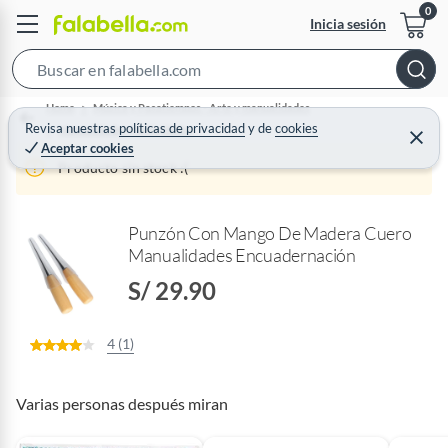
Inicia sesión
S
e
Home
Música y Pasatiempos - Arte y manualidades
a
Revisa nuestras
políticas de privacidad
y
de
cookies
Manualidades y actividades
C
Aceptar cookies
r
e
r
Producto sin stock :(
c
r
a
h
r
B
Punzón Con Mango De Madera Cuero
a
Manualidades Encuadernación
r
S/ 29.90
4 (1)
Varias personas después miran