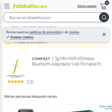
Inicia sesión
S
e
Home
Tecnología - Computadoras
a
Revisa nuestras
políticas de privacidad
y
de
cookies
Accesorios Computación y Periféricos
C
Aceptar cookies
r
e
r
Producto sin stock :(
c
r
a
h
r
B
5g Mini Wifi 650mbps
COMFAST
a
Bluetooth Adaptador Usb Portable Pc
r
5 (1)
Varias personas después miran