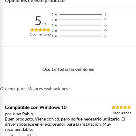
Opiniones de este producto
1
5
5
0
4
/5
0
3
0
2
1
comentario
0
1
Ocultar todas las opiniones
Ordenar por:
Mejores evaluaciones
Compatible con Windows 10
hace 3 años
por Juan Pablo
Buen producto. Viene con cd, pero no fue necesario utilizarlo. El
drivers aparece en el explorador para la instalación. Muy
recomendable.