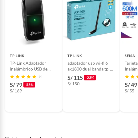
TP LINK
TP LINK
SEISA
TP-Link Adaptador
adaptador usb wi-fi 6
Tarjet
inalámbrico USB de
ax1800 dual banda tp-
Inalám
banda dual AC600 -
link ARCHER TX35U
Wifi +
S/ 115
(4)
-23%
Archer T2U
PLUS
600mb
S/ 150
S/ 79
S/ 49
-53%
S/ 169
S/ 55