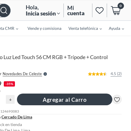
0
Hola
,
Mi
cuenta
Inicia sesión
eta CMR
Vende y comisiona
Venta telefónica
Ayuda
o
f
n
I
o Luz Led Touch 56 CM RGB + Trípode + Control
r
e
l
l
e
4.5 (2)
r
Novedades De Celeste
S
9
-35%
0
Agregar al Carro
+
: 124690083
n
Cercado De Lima
ock en tienda
do De Lima, Lima