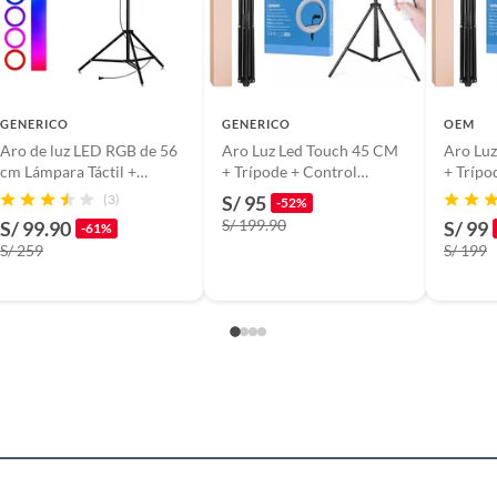
GENERICO
GENERICO
OEM
Aro de luz LED RGB de 56
Aro Luz Led Touch 45 CM
Aro Lu
cm Lámpara Táctil +
+ Trípode + Control
+ Trípo
Trípode + Control Remoto
Remoto para 3 Celulares
Remoto 
(3)
S/ 95
-52%
S/ 199.90
S/ 99.90
S/ 99
-61%
S/ 259
S/ 199