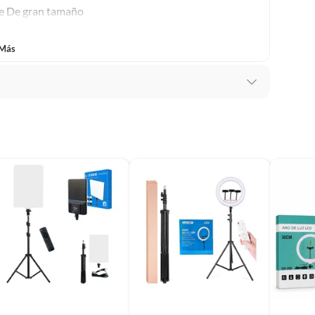
ble De gran tamaño
baño con señales de uso, sin empaques, etiquetas o sellos.
 Más
tan devoluciones solo por fallas de fábrica dentro de los
luego de recibido el producto. Para efectuar la
ión del producto, sus accesorios y sus empaques deben
 óptimas condiciones, de no ser así no aplica la garantía.
to Nuevo