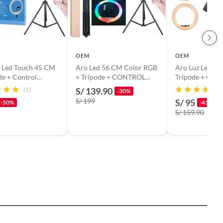
OEM
OEM
z Led Touch 45 CM
Aro Led 56 CM Color RGB
Aro Luz Led de
de + Control
+ Trípode + CONTROL
Trípode + Cont
para 3 Celulares
REMOTO
para 3 Celulare
(1)
S/ 139.90
-30%
S/ 199
S/ 95
-50%
-41%
S/ 159.90