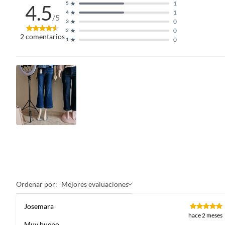
1
5
4.5
1
4
/5
0
3
0
2
2
comentarios
0
1
Ordenar por:
Mejores evaluaciones
Josemara
hace 2 meses
Muy bueno