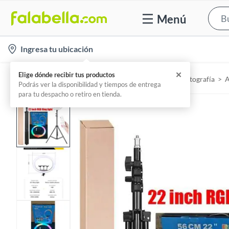
Menú
l
Ingresa tu ubicación
o
c
Home
Tecnología - Camaras y accesorios de fotografía
A
a
t
i
o
n
-
i
c
o
n