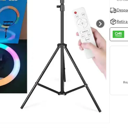
Despa
Retira
Rea