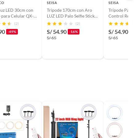
CO
SEISA
SEISA
luz LED 30cm con
Tripode 170cm con Aro
Trípode Palo Se
 para Celular QX-
LUZ LED Palo Selfie Stick
Control Remot
onos de Luz +
Control Remoto Bluetooth
183cm para Vide
(2)
(2)
Transmisiones Live
90
S/ 54.90
S/ 54.90
-49%
-16%
-16
Streaming
S/ 65
S/ 65