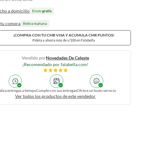
cho a domicilio
Envío
gratis
 tu compra
Retira mañana
¡COMPRA CON TU CMR VISA Y ACUMULA CMR PUNTOS!
Pídela y ahorra más de s/100 en Falabella
Vendido por
Novedades De Celeste
¡Recomendado por falabella.com!
liza entregas a tiempo
Cumple con sus entregas
Ofrece un buen servicio
Ver todos los productos de este vendedor