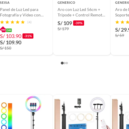
SEISA
GENERICO
GENERI
Panel de Luz Led para
Aro con Luz Led 56cm +
Aro de 
 RGB
Fotografía y Video con
Trípode + Control Remoto
Soporte
Tripode L-3560
+ Tactil
300 3 T
(4)
S/ 109
-39%
Trípode
S/ 179
S/ 29.
e 56 cm RGB, 3 Soporte de celular + 1 Tripode + 1
 + 1 Conector a la corriente
S/ 103.90
S/ 59
-31%
S/ 109.90
S/ 150