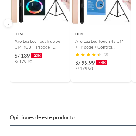
OEM
OEM
Aro Luz Led Touch de 56
Aro Luz Led Touch 45 CM
CM RGB + Trípode +
+ Trípode + Control
Control Remoto
Remoto para 3 Celulares
S/ 139
(3)
-23%
S/ 179.90
S/ 99.99
-44%
S/ 179.90
Opiniones de este producto