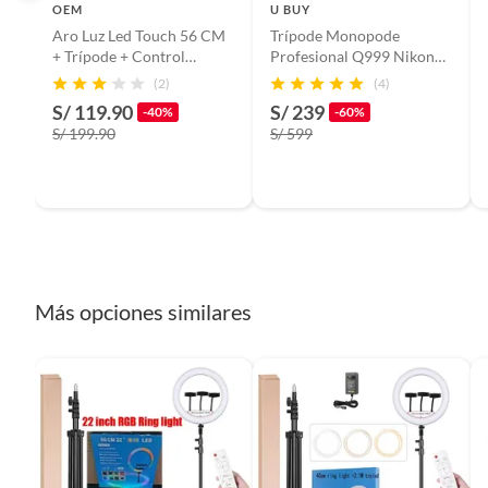
OEM
U BUY
Aro Luz Led Touch 56 CM
Trípode Monopode
Modelo
LJJ-56
+ Trípode + Control
Profesional Q999 Nikon
Remoto para 3 Celulares
Canon Sony +envío
(2)
(4)
S/ 119.90
S/ 239
Incluye
1 Aro d
-40%
-60%
S/ 199.90
S/ 599
Control
Más opciones similares