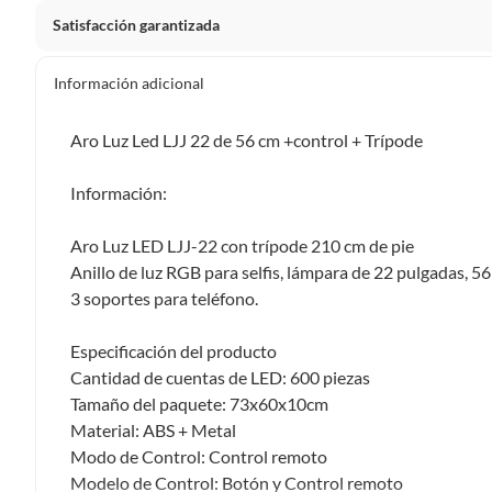
Satisfacción garantizada
La mayoría de los productos tienen
30 días desde que los 
Información adicional
Sin embargo, tenemos categorías que cuentan con plazos dif
pueden devolver ni cambiar. Conoce cuáles son:
Aro Luz Led LJJ 22 de 56 cm +control + Trípode
Productos vendidos por
Falabella, Tottus y otros vended
Información:
48 horas: cemento, mezclas de hormigón, morteros, yeso y otros
7 días: colchones y productos de combustión.
Aro Luz LED LJJ-22 con trípode 210 cm de pie
Productos vendidos por
Sodimac
tienen:
Anillo de luz RGB para selfis, lámpara de 22 pulgadas, 56
3 soportes para teléfono.
48 horas: cemento, mezclas de hormigón, morteros, yeso y otro
7 días: productos eléctricos o a combustión, electrodomésticos
Especificación del producto
máquinas.
Cantidad de cuentas de LED: 600 piezas
No se pueden devolver o cambiar bajo cambio de opinió
Tamaño del paquete: 73x60x10cm
Material: ABS + Metal
Productos de compra internacional.
Modo de Control: Control remoto
Productos comprados en Outlet Atocongo.
Modelo de Control: Botón y Control remoto
Productos perecibles como alimentos, bebidas, medicamentos, 