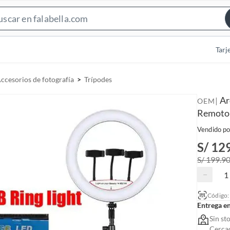
S
e
a
Tarj
r
c
ccesorios de fotografía
Trípodes
h
B
Ar
|
OEM
a
Remoto
r
Vendido po
S/ 12
S/ 199.9
−
Código
Entrega e
Sin st
Cerca