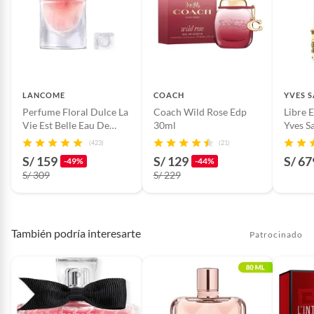
LANCOME
COACH
YVES 
Perfume Floral Dulce La
Coach Wild Rose Edp
Libre 
Vie Est Belle Eau De
30ml
Yves S
Parfum Mujer 30 Ml
(423)
(21)
S/ 159
S/ 129
S/ 67
-49%
-44%
S/ 309
S/ 229
También podría interesarte
Patrocinado