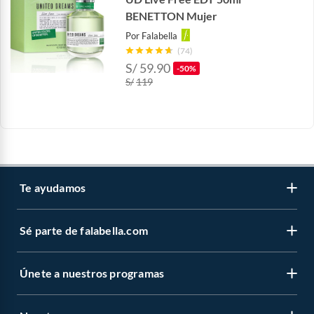
BENETTON Mujer
Por
Falabella
(74)
S/
59.90
-50%
S/
119
Te ayudamos
Sé parte de falabella.com
Atención por WhatsApp
Centro de ayuda
Únete a nuestros programas
Trabaja con nosotros
Tipos de entrega
Venta empresa