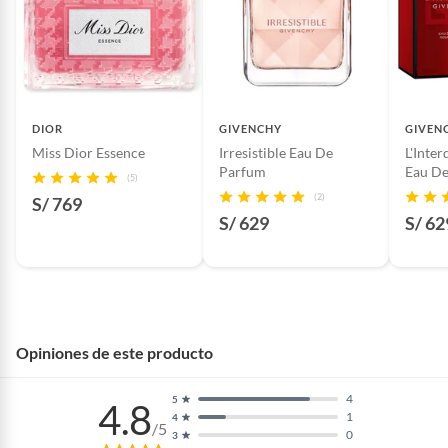
DIOR
GIVENCHY
GIVEN
Miss Dior Essence
Irresistible Eau De
L'Inte
Parfum
Eau D
(5)
(2)
S/ 769
S/ 629
S/ 62
Opiniones de este producto
4
5
4.8
1
4
/5
0
3