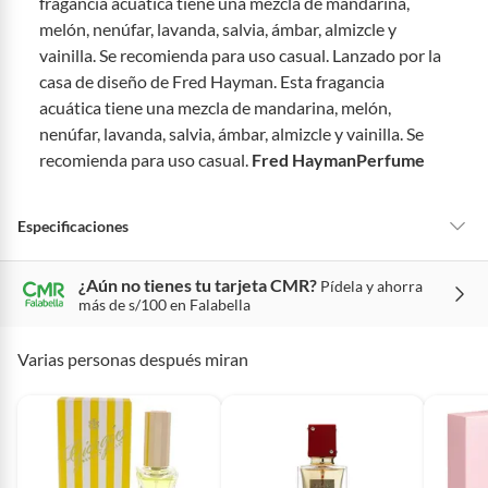
fragancia acuática tiene una mezcla de mandarina,
Productos vendidos por
Falabella, Tottus y otros vendedores tienen:
melón, nenúfar, lavanda, salvia, ámbar, almizcle y
vainilla. Se recomienda para uso casual. Lanzado por la
48 horas: cemento, mezclas de hormigón, morteros, yeso y otros
productos para asfalto, hormigón, albañilería.
casa de diseño de Fred Hayman. Esta fragancia
7 días: colchones y productos de combustión.
acuática tiene una mezcla de mandarina, melón,
nenúfar, lavanda, salvia, ámbar, almizcle y vainilla. Se
Productos vendidos por
Sodimac
tienen:
recomienda para uso casual.
Fred Hayman
Perfume
48 horas: cemento, mezclas de hormigón, morteros, yeso y otros
productos para asfalto.
7 días: productos eléctricos o a combustión, electrodomésticos,
Especificaciones
tecnología, línea blanca, colchones, muebles, bicicletas y
máquinas.
¿Aún no tienes tu tarjeta CMR?
Pídela y ahorra
Condicion del
Nuevo
No se pueden devolver o cambiar bajo cambio de opinión
más de s/100 en Falabella
producto
Productos de compra internacional.
Varias personas después miran
Productos comprados en Outlet Atocongo.
Tipo
Eau de parfum
Productos perecibles como alimentos, bebidas, medicamentos,
suplementos alimenticios, vitaminas.
Productos digitales (descarga inmediata).
Formato belleza
Frasco
Por motivos de salubridad, la ropa interior inferior y ropas de