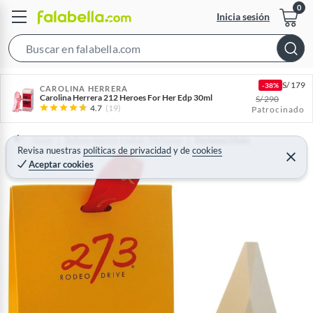
Inicia sesión
S
e
S/
179
-38%
a
CAROLINA HERRERA
Carolina Herrera 212 Heroes For Her Edp 30ml
S/
290
r
4.7
(19)
Patrocinado
c
h
Home
Belleza, higiene y salud - Perfumes
Perfumes Mujer
Revisa nuestras
políticas de privacidad
y
de
cookies
B
C
Aceptar cookies
e
a
r
r
r
a
r