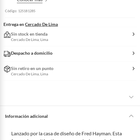
Código: 125181285
Entrega en
Cercado De Lima
Sin stock en tienda
Cercado De Lima, Lima
Despacho a domicilio
Sin retiro en un punto
Cercado De Lima, Lima
La mayoría de los productos tienen
30 días desde que los recibes para
hacer una devolución.
Información adicional
Sin embargo, tenemos categorías que cuentan con plazos diferentes,
otras con restricciones y algunas que no se pueden devolver ni cambiar.
Lanzado por la casa de diseño de Fred Hayman. Esta
Conoce cuáles son: