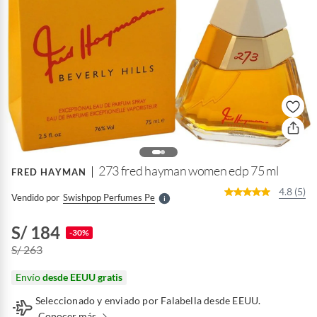
o
f
n
I
r
e
l
273 fred hayman women edp 75 ml
FRED HAYMAN
l
e
4.8 (5)
Vendido por
Swishpop Perfumes Pe
S
S/ 184
-30%
S/ 263
Envío
desde EEUU gratis
Seleccionado y enviado por Falabella desde EEUU.
Conocer más