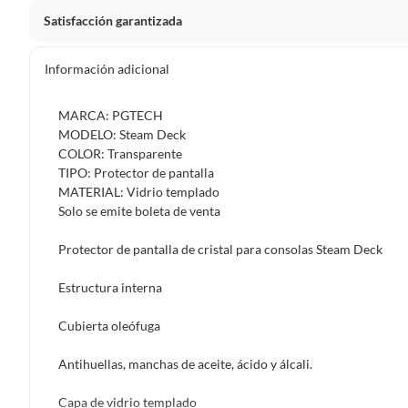
Satisfacción garantizada
La mayoría de los productos tienen
30 días desde que los 
Información adicional
Sin embargo, tenemos categorías que cuentan con plazos dif
pueden devolver ni cambiar. Conoce cuáles son:
MARCA: PGTECH
MODELO: Steam Deck
Productos vendidos por
Falabella, Tottus y otros vended
COLOR: Transparente
48 horas: cemento, mezclas de hormigón, morteros, yeso y otros
TIPO: Protector de pantalla
MATERIAL: Vidrio templado
7 días: colchones y productos de combustión.
Solo se emite boleta de venta
Productos vendidos por
Sodimac
tienen:
Protector de pantalla de cristal para consolas Steam Deck
48 horas: cemento, mezclas de hormigón, morteros, yeso y otro
7 días: productos eléctricos o a combustión, electrodomésticos
Estructura interna
máquinas.
Cubierta oleófuga
No se pueden devolver o cambiar bajo cambio de opinió
Productos de compra internacional.
Antihuellas, manchas de aceite, ácido y álcali.
Productos comprados en Outlet Atocongo.
Capa de vidrio templado
Productos perecibles como alimentos, bebidas, medicamentos, 