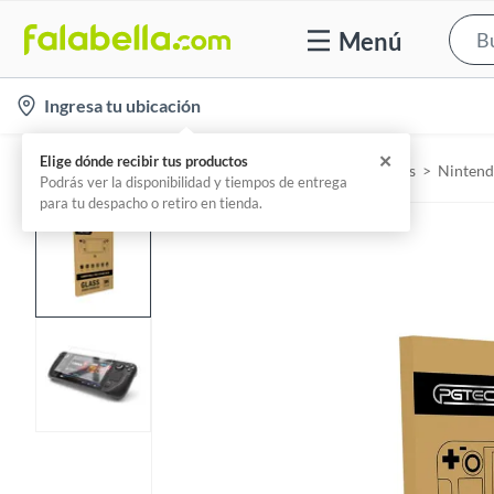
Menú
l
Ingresa tu ubicación
o
c
✕
Elige dónde recibir tus productos
Home
Tecnología - Zona Gamer
Videojuegos
Ninten
a
Podrás ver la disponibilidad y tiempos de entrega
para tu despacho o retiro en tienda.
t
i
o
n
-
i
c
o
n