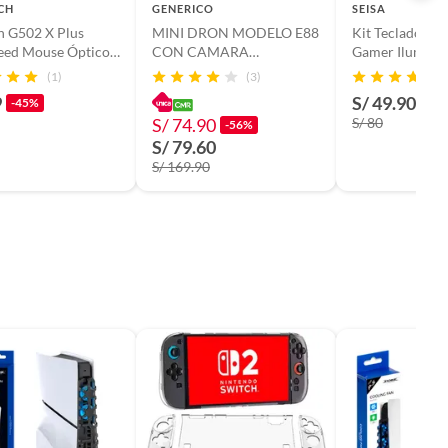
CH
GENERICO
SEISA
h G502 X Plus
MINI DRON MODELO E88
Kit Teclado Y 
peed Mouse Óptico
CON CAMARA
Gamer Iluminac
rico - Negro
INCORPORADA
RGB Gaming C
(1)
(3)
9
S/ 49.90
-45%
-38
S/ 74.90
S/ 80
-56%
S/ 79.60
S/ 169.90