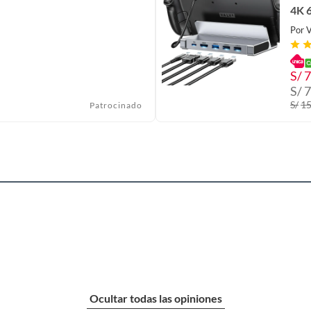
4K 
Por
V
S/
7
S/
7
S/
1
Patrocinado
Ocultar todas las opiniones