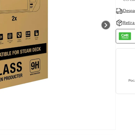
Despa
Retira
Poc