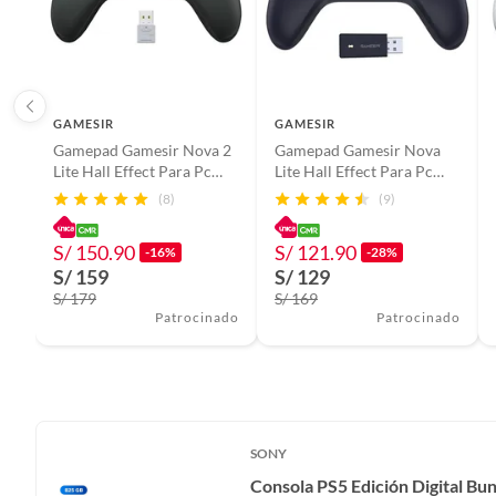
GAMESIR
GAMESIR
Gamepad Gamesir Nova 2
Gamepad Gamesir Nova
Lite Hall Effect Para Pc
Lite Hall Effect Para Pc
Steam Nintendo Switch 2
Steam Nintendo Switch
(8)
(9)
S/ 150.90
S/ 121.90
-16%
-28%
S/ 159
S/ 129
S/ 179
S/ 169
Patrocinado
Patrocinado
SONY
Consola PS5 Edición Digital Bu