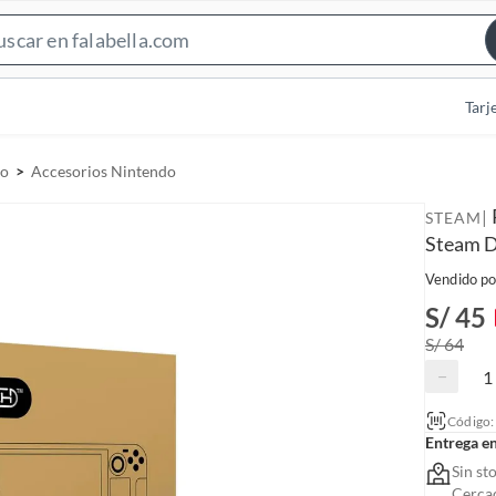
S
e
a
Tarj
r
c
do
Accesorios Nintendo
h
B
|
STEAM
a
Steam 
r
Vendido po
S/ 45
S/ 64
−
Código
Entrega e
Sin st
Cerca