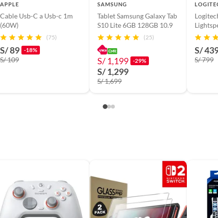
en no representar el producto final.
APPLE
SAMSUNG
LOGITE
Cable Usb-C a Usb-c 1m
Tablet Samsung Galaxy Tab
Logitec
 DECK
ener variaciones)
(60W)
S10 Lite 6GB 128GB 10.9
Lights
Inalámb
(75)
(25)
S/ 89
S/ 43
x 4
-18%
S/ 109
S/ 1,199
S/ 799
-29%
S/ 1,299
s
S/ 1,699