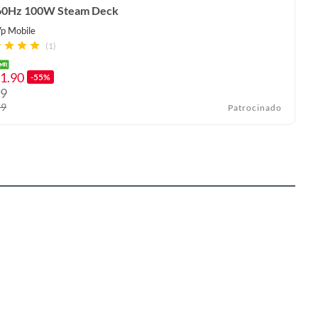
60Hz 100W Steam Deck
p Mobile
(1)
1.90
-55%
9
59
Patrocinado