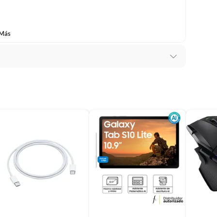
baño con señales de uso, sin empaques, etiquetas o sellos.
 Más
a absorción.
 fabrica
or
do Switch