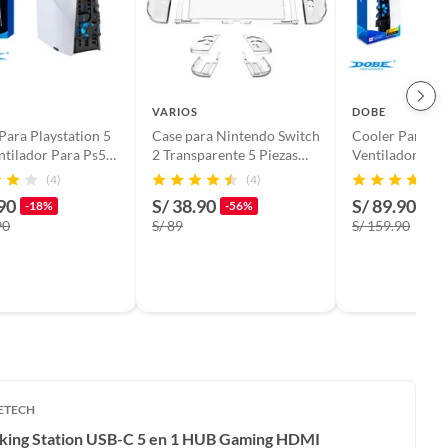
VARIOS
DOBE
Para Playstation 5
Case para Nintendo Switch
Cooler Para Pla
ntilador Para Ps5
2 Transparente 5 Piezas
Ventilador Para
Rígido
(4)
(4)
90
S/ 38.90
S/ 89.90
-18%
-56%
-44
90
S/ 89
S/ 159.90
ETECH
king Station USB-C 5 en 1 HUB Gaming HDMI