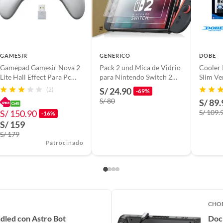
GAMESIR
GENERICO
DOBE
Gamepad Gamesir Nova 2
Pack 2 und Mica de Vidrio
Cooler 
Lite Hall Effect Para Pc
para Nintendo Switch 2
Slim Ve
Steam Nintendo Switch 2 -
Protección total
Slim
(2)
S/ 24.90
-69%
Blanco
S/ 80
S/ 89.
S/ 150.90
S/ 109.
-16%
S/ 159
S/ 179
Patrocinado
CHO
ndled con Astro Bot
Doc