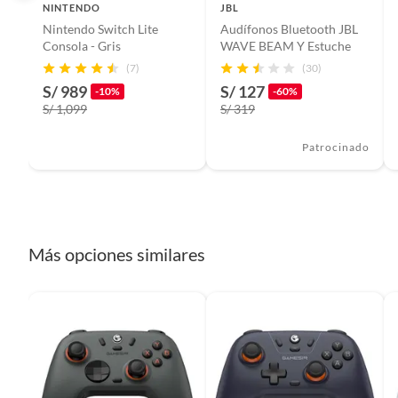
Las imágenes utilizadas son solo para fines ilustrativos y pued
NINTENDO
JBL
Nintendo Switch Lite
Audífonos Bluetooth JBL
Modelo
STEAM
IMAGEN REFERENCIAL (El empaquetado del producto puede t
Consola - Gris
WAVE BEAM Y Estuche
(7)
(30)
S/ 989
S/ 127
Dimensiones
21 x 14 
-10%
-60%
S/ 1,099
S/ 319
Garantía del proveedor
3 mese
Patrocinado
Más opciones similares