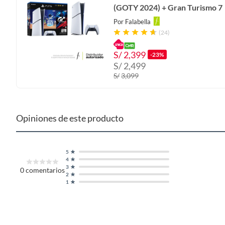
(GOTY 2024) + Gran Turismo 7
Por
Falabella
(24)
S/
2,399
-23%
S/
2,499
S/
3,099
Opiniones de este producto
5
4
3
0
comentarios
2
1