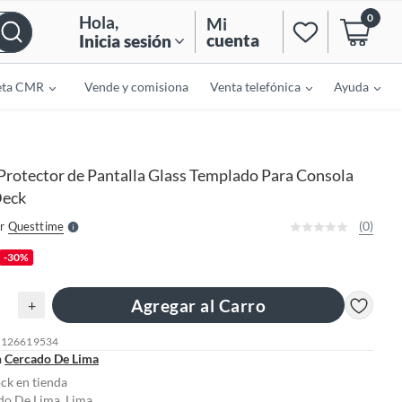
0
Hola
,
Mi
cuenta
Inicia sesión
eta CMR
Vende y comisiona
Venta telefónica
Ayuda
o
f
n
I
Protector de Pantalla Glass Templado Para Consola
r
e
Deck
l
l
e
(0)
r
Questtime
S
-30%
Agregar al Carro
+
: 126619534
n
Cercado De Lima
ock en tienda
do De Lima, Lima