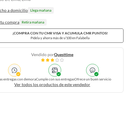
cho a domicilio
Llega mañana
 tu compra
Retira mañana
¡COMPRA CON TU CMR VISA Y ACUMULA CMR PUNTOS!
Pídela y ahorra más de s/100 en Falabella
Vendido por
Questtime
as entregas con demora
Cumple con sus entregas
Ofrece un buen servicio
Ver todos los productos de este vendedor