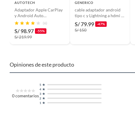
AUTOTECH
GENERICO
Adaptador Apple CarPlay
cable adaptador android
Incluye
Adapta
y Android Auto
tipo c y Lightning a hdmi 3
Inalámbrico Original
en 1 miraScreen
(6)
S/ 79.99
-47%
S/ 150
S/ 98.97
-55%
S/ 219.99
Opiniones de este producto
5
4
3
0
comentarios
2
1