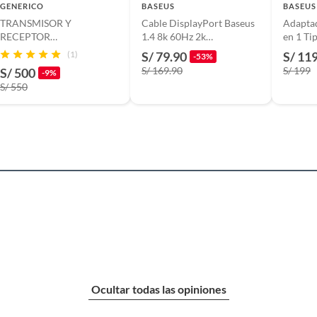
GENERICO
BASEUS
BASEUS
TRANSMISOR Y
Cable DisplayPort Baseus
Adapta
dor Convertidor de HDMI a Vga Baseus BS-OH011
RECEPTOR
1.4 8k 60Hz 2k
en 1 T
INALAMBRICO HDMI HD
240Hz/165Hz 2m
SD/TF
(1)
S/ 79.90
S/ 11
-53%
S/ 169.90
S/ 199
S/ 500
-9%
S/ 550
Ocultar todas las opiniones