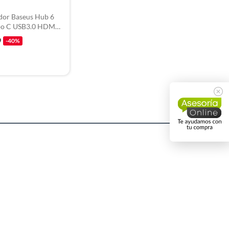
dor Baseus Hub 6
ipo C USB3.0 HDMI
 WKQX050101
9
-40%