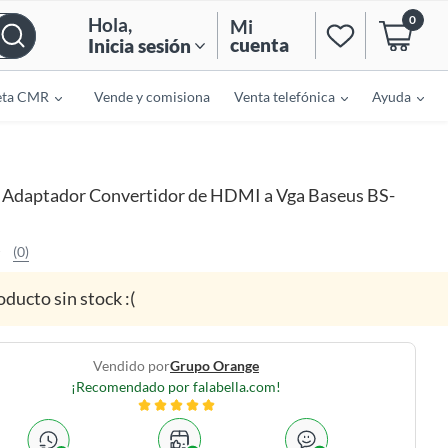
0
Hola
,
Mi
cuenta
Inicia sesión
eta CMR
Vende y comisiona
Venta telefónica
Ayuda
Adaptador Convertidor de HDMI a Vga Baseus BS-
(0)
oducto sin stock :(
Vendido por
Grupo Orange
¡Recomendado por falabella.com!