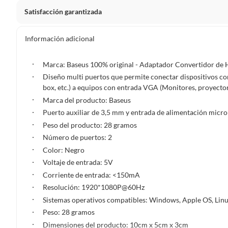
Satisfacción garantizada
La mayoría de los productos tienen
30 días desde que los 
Información adicional
Sin embargo, tenemos categorías que cuentan con plazos dif
pueden devolver ni cambiar. Conoce cuáles son:
Marca: Baseus 100% original - Adaptador Convertidor de
Diseño multi puertos que permite conectar dispositivos co
Productos vendidos por
Falabella, Tottus y otros vended
box, etc.) a equipos con entrada VGA (Monitores, proyectore
48 horas: cemento, mezclas de hormigón, morteros, yeso y otros
Marca del producto: Baseus
7 días: colchones y productos de combustión.
Puerto auxiliar de 3,5 mm y entrada de alimentación micro
Productos vendidos por
Peso del producto: 28 gramos
Sodimac
tienen:
Número de puertos: 2
48 horas: cemento, mezclas de hormigón, morteros, yeso y otro
Color: Negro
7 días: productos eléctricos o a combustión, electrodomésticos
Voltaje de entrada: 5V
máquinas.
Corriente de entrada: <150mA
No se pueden devolver o cambiar bajo cambio de opinió
Resolución: 1920*1080P@60Hz
Productos de compra internacional.
Sistemas operativos compatibles: Windows, Apple OS, Linux,
Peso: 28 gramos
Productos comprados en Outlet Atocongo.
Dimensiones del producto: 10cm x 5cm x 3cm
Productos perecibles como alimentos, bebidas, medicamentos, 