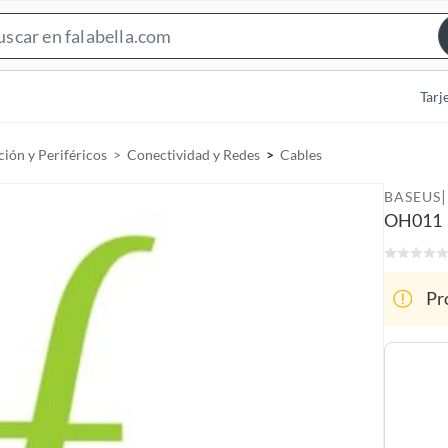
S
e
a
Tarj
r
c
ión y Periféricos
Conectividad y Redes
Cables
h
B
|
BASEUS
a
OH011
r
Pr