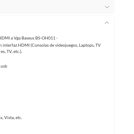
recibes para hacer una devolución.
erentes, otras con restricciones y algunas que no se
 HDMI a Vga Baseus BS-OH011 -
n interfaz HDMI (Consolas de videojuegos, Laptops, TV
ores tienen:
s, TV, etc.).
 productos para asfalto, hormigón, albañilería.
 usb
s productos para asfalto.
, tecnología, línea blanca, colchones, muebles, bicicletas y
n
 Vista, etc.
suplementos alimenticios, vitaminas.