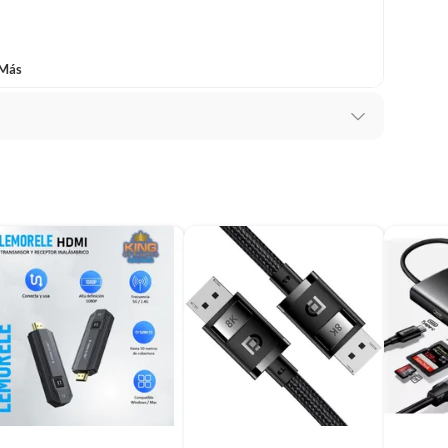
baño con señales de uso, sin empaques, etiquetas o sellos.
 Más
 por defecto de fábrica
 5cm x 3cm
to Nuevo
011