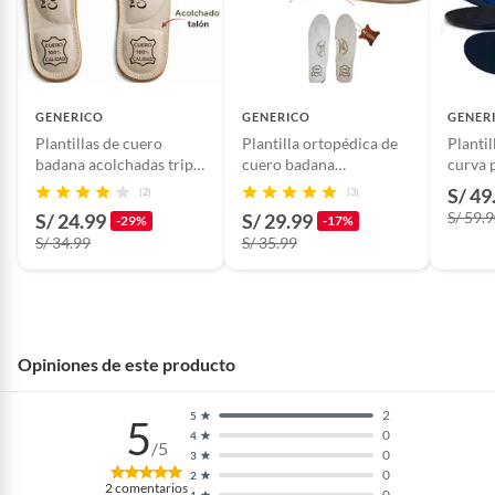
GENERICO
GENERICO
GENER
Plantillas de cuero
Plantilla ortopédica de
Planti
badana acolchadas triple
cuero badana
curva 
soporte Metatarso arco
antitranspirante adulto
S/ 49
(2)
(3)
y talón
S/ 59.
S/ 24.99
S/ 29.99
-29%
-17%
Antitranspirantes
S/ 34.99
S/ 35.99
Opiniones de este producto
2
5
5
0
4
/5
0
3
0
2
2
comentarios
0
1