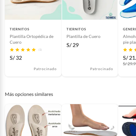
TIERNITOS
TIERNITOS
GENER
Plantilla Ortopédica de
Plantilla de Cuero
Almoha
Cuero
pie pla
S/ 29
ortopé
(1)
S/ 32
S/ 21
S/ 29.
Patrocinado
Patrocinado
Más opciones similares