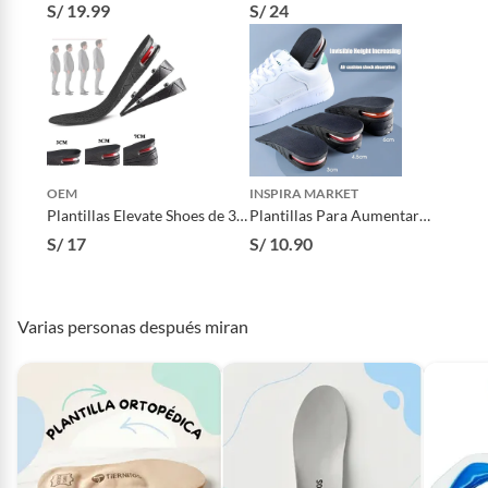
Tipo Ox Plano Gel Soporte
Ortopédica con Gel en Talón -
S/ 19.99
S/ 24
2pars
TALLA 41-44
OEM
INSPIRA MARKET
Plantillas Elevate Shoes de 3 a
Plantillas Para Aumentar
7 cm+Capsula de Aire Unisex
Estatura De 3 A 6 Cm
S/ 17
S/ 10.90
Varias personas después miran