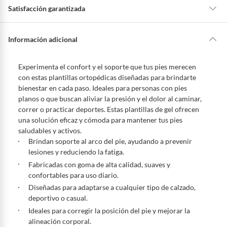
Satisfacción garantizada
La mayoría de los productos tienen
30 días desde que los recibes para
hacer una devolución.
Información adicional
Sin embargo, tenemos categorías que cuentan con plazos diferentes,
otras con restricciones y algunas que no se pueden devolver ni cambiar.
Experimenta el confort y el soporte que tus pies merecen
Conoce cuáles son:
con estas plantillas ortopédicas diseñadas para brindarte
bienestar en cada paso. Ideales para personas con pies
Productos vendidos por
Falabella, Tottus y otros vendedores tienen:
planos o que buscan aliviar la presión y el dolor al caminar,
48 horas: cemento, mezclas de hormigón, morteros, yeso y otros
correr o practicar deportes. Estas plantillas de gel ofrecen
productos para asfalto, hormigón, albañilería.
una solución eficaz y cómoda para mantener tus pies
7 días: colchones y productos de combustión.
saludables y activos.
Brindan soporte al arco del pie, ayudando a prevenir
Productos vendidos por
Sodimac
tienen:
lesiones y reduciendo la fatiga.
48 horas: cemento, mezclas de hormigón, morteros, yeso y otros
Fabricadas con goma de alta calidad, suaves y
productos para asfalto.
confortables para uso diario.
7 días: productos eléctricos o a combustión, electrodomésticos,
Diseñadas para adaptarse a cualquier tipo de calzado,
tecnología, línea blanca, colchones, muebles, bicicletas y
deportivo o casual.
máquinas.
Ideales para corregir la posición del pie y mejorar la
No se pueden devolver o cambiar bajo cambio de opinión
alineación corporal.