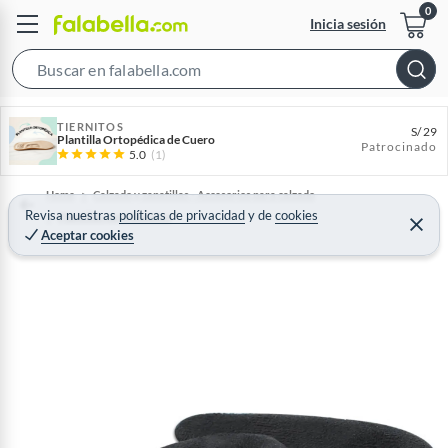
Inicia sesión
S
e
a
TIERNITOS
S/
29
Plantilla Ortopédica de Cuero
Patrocinado
r
5.0
(1)
c
Home
Calzado y zapatillas - Accesorios para calzado
h
Revisa nuestras
políticas de privacidad
y
de
cookies
Plantillas para Zapatos
B
C
Aceptar cookies
e
a
r
r
r
a
r