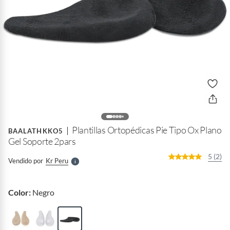
o
f
n
I
r
Plantillas Ortopédicas Pie Tipo Ox Plano
e
BAALATHKKO5
l
Gel Soporte 2pars
l
e
5 (2)
Vendido por
Kr Peru
S
Color:
Negro