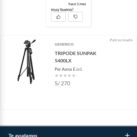
hace 1 mes
muy bueno!
Patrocinado
GENERICO
TRIPODE SUNPAK
5400LX
Por
Aurus E.i.r.l.
S/
270
Te ayudamos