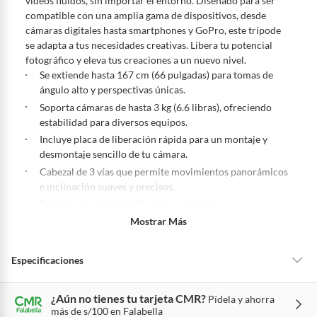
videos fluidos, sin importar el entorno. Diseñado para ser
productos para asfalto, hormigón, albañilería.
compatible con una amplia gama de dispositivos, desde
7 días: colchones y productos de combustión.
cámaras digitales hasta smartphones y GoPro, este trípode
se adapta a tus necesidades creativas. Libera tu potencial
Productos vendidos por
Sodimac
tienen:
fotográfico y eleva tus creaciones a un nuevo nivel.
48 horas: cemento, mezclas de hormigón, morteros, yeso y otros
Se extiende hasta 167 cm (66 pulgadas) para tomas de
productos para asfalto.
ángulo alto y perspectivas únicas.
7 días: productos eléctricos o a combustión, electrodomésticos,
Soporta cámaras de hasta 3 kg (6.6 libras), ofreciendo
tecnología, línea blanca, colchones, muebles, bicicletas y
estabilidad para diversos equipos.
máquinas.
Incluye placa de liberación rápida para un montaje y
No se pueden devolver o cambiar bajo cambio de opinión
desmontaje sencillo de tu cámara.
Cabezal de 3 vías que permite movimientos panorámicos
Productos de compra internacional.
e inclinación suaves y precisos.
Productos comprados en Outlet Atocongo.
Perfecto para fotografía, video, streaming y
Productos perecibles como alimentos, bebidas, medicamentos,
videollamadas, adaptable a múltiples usos.
Mostrar Más
suplementos alimenticios, vitaminas.
Productos digitales (descarga inmediata).
Especificaciones
Por motivos de salubridad, la ropa interior inferior y ropas de
baño con señales de uso, sin empaques, etiquetas o sellos.
Alimentos, bebidas, fórmulas y leches para bebés.
¿Aún no tienes tu tarjeta CMR?
Pídela y ahorra
Hecho en
China
más de s/100 en Falabella
Productos hechos a medida.