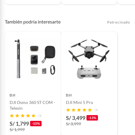
También podría interesarte
Patrocinado
DJI
DJI
DJI Osmo 360 ST COM -
DJI Mini 5 Pro
Telesin
(4)
(3)
S/ 3,499
-13%
S/ 1,799
-10%
S/ 3,999
S/ 1,999