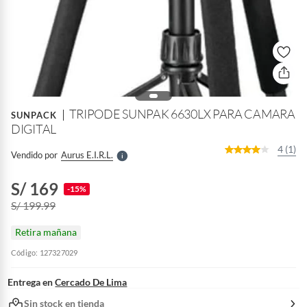
o
f
n
I
r
TRIPODE SUNPAK 6630LX PARA CAMARA
e
SUNPACK
l
DIGITAL
l
e
4 (1)
Vendido por
Aurus E.i.r.l.
S
S/ 169
-15%
S/ 199.99
Retira mañana
Código: 127327029
Entrega en
Cercado De Lima
Sin stock en tienda