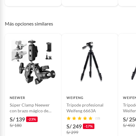
Más opciones similares
NEEWER
WEIFENG
WEIFE
Súper Clamp Neewer
Trípode profesional
Trípod
con brazo mágico de
Weifeng 6663A
Weife
rótula doble - ST85
S/ 139
S/ 25
(13)
-23%
S/ 180
S/ 450
S/ 249
-17%
S/ 299