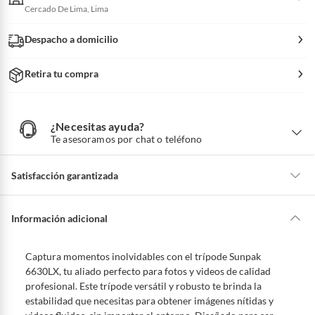
Cercado De Lima, Lima
Despacho a domicilio
Retira tu compra
¿Necesitas ayuda?
¿
N
Te asesoramos por chat o teléfono
e
c
e
s
i
Satisfacción garantizada
t
a
s
a
La mayoría de los productos tienen
30 días desde que los recibes para
y
u
hacer una devolución.
Información adicional
d
a
?
Sin embargo, tenemos categorías que cuentan con plazos diferentes,
otras con restricciones y algunas que no se pueden devolver ni cambiar.
Captura momentos inolvidables con el trípode Sunpak
Conoce cuáles son:
6630LX, tu aliado perfecto para fotos y videos de calidad
profesional. Este trípode versátil y robusto te brinda la
Productos vendidos por
Falabella, Tottus y otros vendedores tienen:
estabilidad que necesitas para obtener imágenes nítidas y
48 horas: cemento, mezclas de hormigón, morteros, yeso y otros