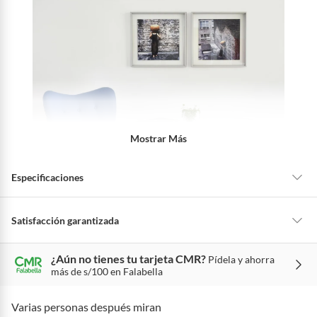
Mostrar Más
Especificaciones
Requiere armado
Sí
Satisfacción garantizada
La mayoría de los productos tienen
30 días desde que los recibes para
¿Aún no tienes tu tarjeta CMR?
Pídela y ahorra
hacer una devolución.
Modelo
Osiris
más de s/100 en Falabella
Sin embargo, tenemos categorías que cuentan con plazos diferentes,
otras con restricciones y algunas que no se pueden devolver ni cambiar.
Varias personas después miran
Forma
Redonda
Conoce cuáles son: