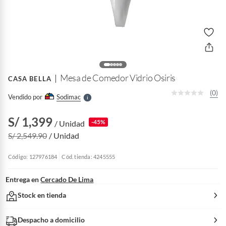
o
f
n
I
r
e
l
Mesa de Comedor Vidrio Osiris
CASA BELLA
l
e
(0)
Vendido por
Sodimac
S
S/ 1,399
-45%
/ Unidad
S/ 2,549.90
/ Unidad
Código: 127976184
Cód. tienda: 4245555
Entrega en
Cercado De Lima
Stock en tienda
Despacho a domicilio