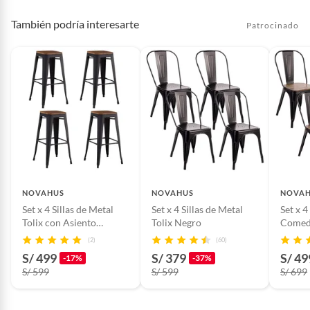
También podría interesarte
Patrocinado
NOVAHUS
NOVAHUS
NOVA
Set x 4 Sillas de Metal
Set x 4 Sillas de Metal
Set x 4
Tolix con Asiento
Tolix Negro
Comedo
Madera Negro
Asient
(2)
(60)
S/ 499
S/ 379
S/ 49
-17%
-37%
S/ 599
S/ 599
S/ 699