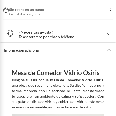
Sin retiro en un punto
Cercado De Lima, Lima
¿Necesitas ayuda?
¿
N
Te asesoramos por chat o teléfono
e
c
e
s
i
Información adicional
t
a
s
a
y
u
d
a
Mesa de Comedor Vidrio Osiris
?
Imagina tu sala con la
Mesa de Comedor Vidrio Osiris
,
una pieza que redefine la elegancia. Su diseño moderno y
forma redonda, con un acabado brillante, transformará
tu espacio en un ambiente de calma y sofisticación. Con
sus patas de fibra de vidrio y cubierta de vidrio, esta mesa
es más que un mueble, es una declaración de estilo.