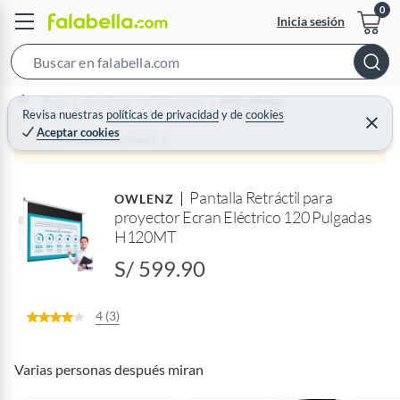
Inicia sesión
S
e
Home
Tecnología - TV Televisores
DVD y Blu Ray
a
Revisa nuestras
políticas de privacidad
y
de
cookies
C
Aceptar cookies
r
e
Producto sin stock :(
r
c
r
a
h
r
Pantalla Retráctil para
B
OWLENZ
proyector Ecran Eléctrico 120 Pulgadas
a
H120MT
r
S/ 599.90
4 (3)
Varias personas después miran