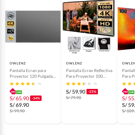
OWLENZ
OWLENZ
OWLE
Pantalla Ecran para
Pantalla Ecran Reflectiva
Pantal
Proyector 120 Pulgadas
Para Proyector 100
Para P
Plomo
Pulgadas Owlenz
Pulgad
(4)
(4)
S/ 59.90
-25%
S/ 65.90
S/ 79.90
S/ 55
-34%
S/ 69.90
S/ 59
S/ 99.90
S/ 109