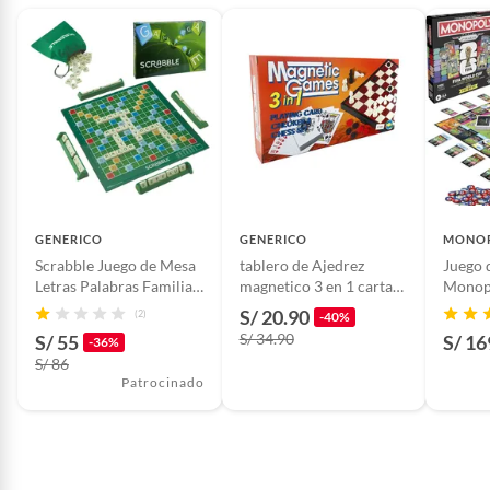
Piezas pequeñas
Sí
Ancho
25cm
Largo
40cm
GENERICO
GENERICO
MONO
Scrabble Juego de Mesa
tablero de Ajedrez
Juego 
Incluye
01 CLUE Clásico
Letras Palabras Familia
magnetico 3 en 1 cartas /
Monopo
Amigos
damas
Copa M
S/ 20.90
(2)
-40%
S/ 34.90
S/ 55
S/ 16
-36%
S/ 86
Patrocinado