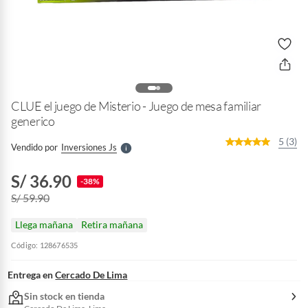
o
f
n
I
r
CLUE el juego de Misterio - Juego de mesa familiar
e
l
generico
l
e
5 (3)
Vendido por
Inversiones Js
S
S/ 36.90
-38%
S/ 59.90
Llega mañana
Retira mañana
Código: 128676535
Entrega en
Cercado De Lima
Sin stock en tienda