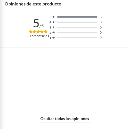
Opiniones de este producto
3
5
5
0
4
/5
0
3
0
2
3
comentarios
0
1
Ocultar todas las opiniones