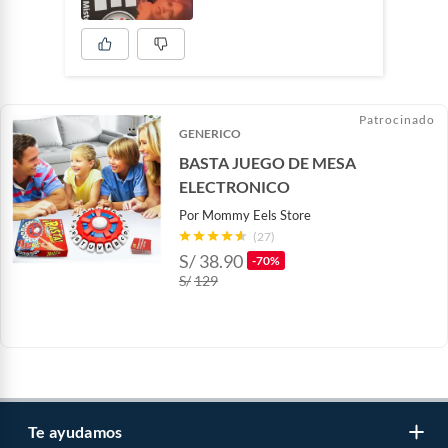
Patrocinado
GENERICO
BASTA JUEGO DE MESA
ELECTRONICO
Por
Mommy Eels Store
(27)
S/
38.90
-70%
S/
129
Te ayudamos