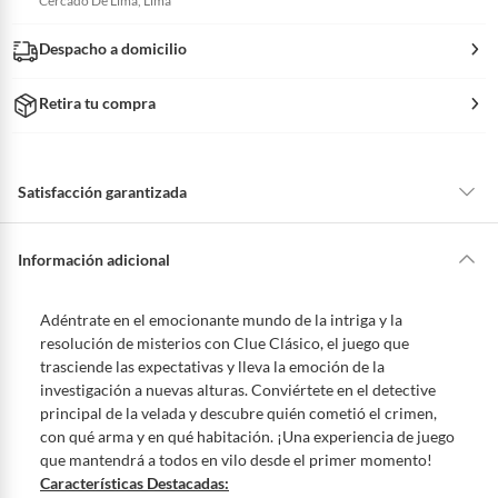
Cercado De Lima, Lima
Despacho a domicilio
Retira tu compra
Satisfacción garantizada
La mayoría de los productos tienen
30 días desde que los recibes para
hacer una devolución.
Información adicional
Sin embargo, tenemos categorías que cuentan con plazos diferentes,
otras con restricciones y algunas que no se pueden devolver ni cambiar.
Adéntrate en el emocionante mundo de la intriga y la
Conoce cuáles son:
resolución de misterios con Clue Clásico, el juego que
trasciende las expectativas y lleva la emoción de la
Productos vendidos por
Falabella, Tottus y otros vendedores tienen:
investigación a nuevas alturas. Conviértete en el detective
48 horas: cemento, mezclas de hormigón, morteros, yeso y otros
principal de la velada y descubre quién cometió el crimen,
productos para asfalto, hormigón, albañilería.
con qué arma y en qué habitación. ¡Una experiencia de juego
7 días: colchones y productos de combustión.
que mantendrá a todos en vilo desde el primer momento!
Características Destacadas:
Productos vendidos por
Sodimac
tienen: