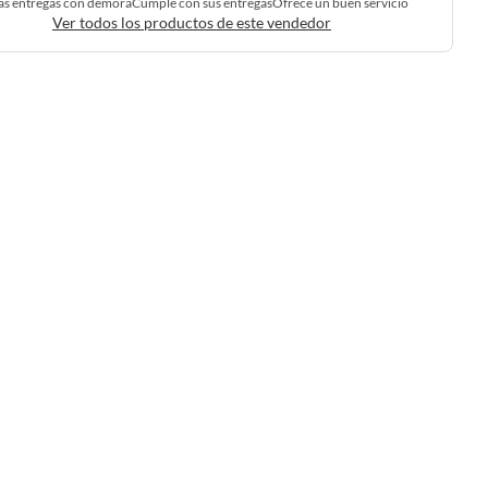
as entregas con demora
Cumple con sus entregas
Ofrece un buen servicio
Ver todos los productos de este vendedor