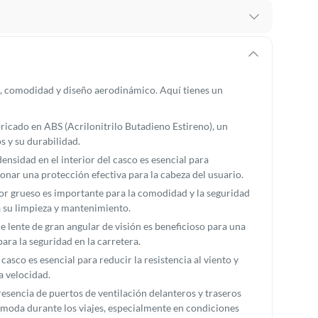
recibes para hacer una devolución.
erentes, otras con restricciones y algunas que no se
d, comodidad y diseño aerodinámico. Aquí tienes un
ores tienen:
ricado en ABS (Acrilonitrilo Butadieno Estireno), un
 productos para asfalto, hormigón, albañilería.
s y su durabilidad.
sidad en el interior del casco es esencial para
onar una protección efectiva para la cabeza del usuario.
tor grueso es importante para la comodidad y la seguridad
s productos para asfalto.
ta su limpieza y mantenimiento.
, tecnología, línea blanca, colchones, muebles, bicicletas y
de lente de gran angular de visión es beneficioso para una
para la seguridad en la carretera.
n
sco es esencial para reducir la resistencia al viento y
a velocidad.
resencia de puertos de ventilación delanteros y traseros
ómoda durante los viajes, especialmente en condiciones
suplementos alimenticios, vitaminas.