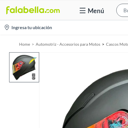
Menú
l
Ingresa tu ubicación
o
c
Home
Automotriz - Accesorios para Motos
Cascos Mot
a
t
i
o
n
-
i
c
o
n