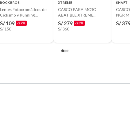
ROCKBROS
XTREME
SHAFT
Lentes Fotocromáticos de
CASCO PARA MOTO
CASCO
Ciclismo y Running
ABATIBLE XTREME
NGR MR
Rockbros
NEGRO VISOR AZUL DIA
S/ 109
S/ 279
S/ 37
-27%
-23%
Y NOCHE XL
S/ 150
S/ 360