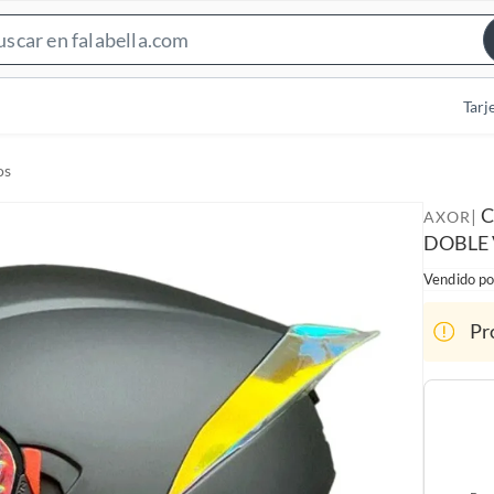
S
e
a
Tarj
r
c
os
h
B
C
|
AXOR
a
DOBLE 
r
Vendido po
Pr