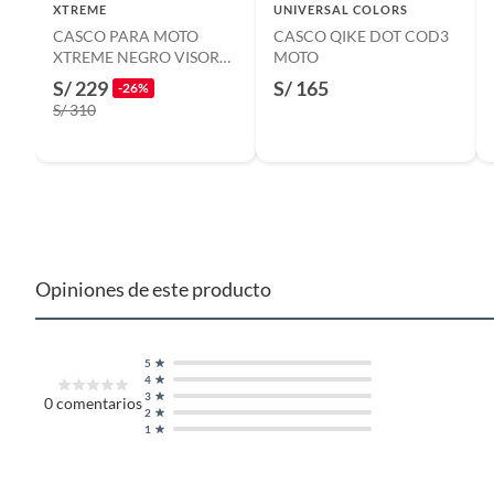
XTREME
UNIVERSAL COLORS
CASCO PARA MOTO
CASCO QIKE DOT COD3
XTREME NEGRO VISOR
MOTO
AZUL DIA Y NOCHE
S/ 229
S/ 165
-26%
TALLA XL
S/ 310
Opiniones de este producto
5
4
3
0
comentarios
2
1