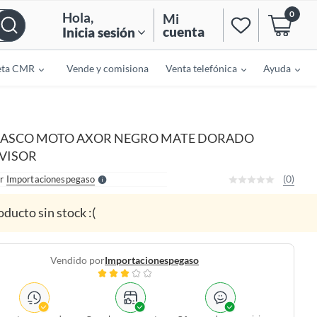
0
Hola
,
Mi
cuenta
Inicia sesión
eta CMR
Vende y comisiona
Venta telefónica
Ayuda
o
f
n
I
ASCO MOTO AXOR NEGRO MATE DORADO
r
e
VISOR
l
l
e
(0)
r
Importacionespegaso
S
oducto sin stock :(
Vendido por
Importacionespegaso