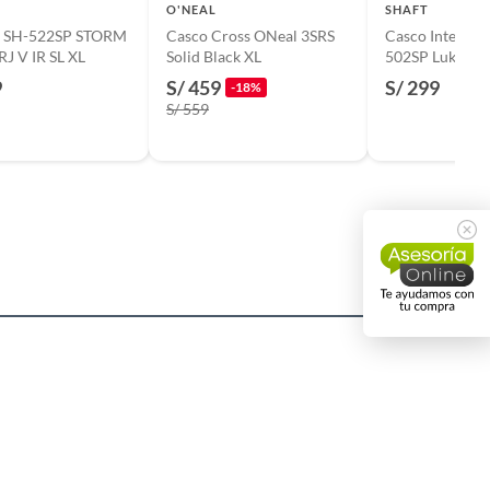
O'NEAL
SHAFT
 SH-522SP STORM
Casco Cross ONeal 3SRS
Casco Integral
J V IR SL XL
Solid Black XL
502SP Luke Gri
Talla XL Certif
9
S/ 459
S/ 299
-18%
para Moto Segu
S/ 559
Confort