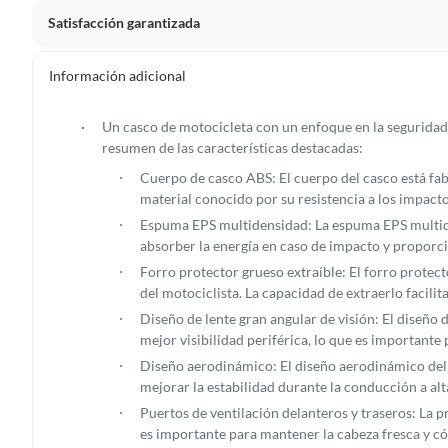
Satisfacción garantizada
La mayoría de los productos tienen
30 días desde que los 
Información adicional
Sin embargo, tenemos categorías que cuentan con plazos dif
pueden devolver ni cambiar. Conoce cuáles son:
Un casco de motocicleta con un enfoque en la segurida
resumen de las características destacadas:
Productos vendidos por
Falabella, Tottus y otros vended
Cuerpo de casco ABS: El cuerpo del casco está fab
48 horas: cemento, mezclas de hormigón, morteros, yeso y otros
material conocido por su resistencia a los impacto
7 días: colchones y productos de combustión.
Espuma EPS multidensidad: La espuma EPS multiden
Productos vendidos por
Sodimac
tienen:
absorber la energía en caso de impacto y proporci
Forro protector grueso extraíble: El forro protec
48 horas: cemento, mezclas de hormigón, morteros, yeso y otro
del motociclista. La capacidad de extraerlo facili
7 días: productos eléctricos o a combustión, electrodomésticos
Diseño de lente gran angular de visión: El diseño 
máquinas.
mejor visibilidad periférica, lo que es importante 
No se pueden devolver o cambiar bajo cambio de opinió
Diseño aerodinámico: El diseño aerodinámico del ca
mejorar la estabilidad durante la conducción a alt
Productos de compra internacional.
Puertos de ventilación delanteros y traseros: La p
Productos comprados en Outlet Atocongo.
es importante para mantener la cabeza fresca y c
Productos perecibles como alimentos, bebidas, medicamentos, 