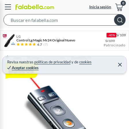
Inicia sesión
S
e
S/
109
-45%
a
LG
Control Lg Magic Mr24 Original Nuevo
S/
199
r
4.7
(7)
Patrocinado
c
h
Home
Tecnología - TV Televisores
Accesorios TV
Revisa nuestras
políticas de privacidad
y
de
cookies
B
C
Aceptar cookies
e
a
r
r
r
a
r