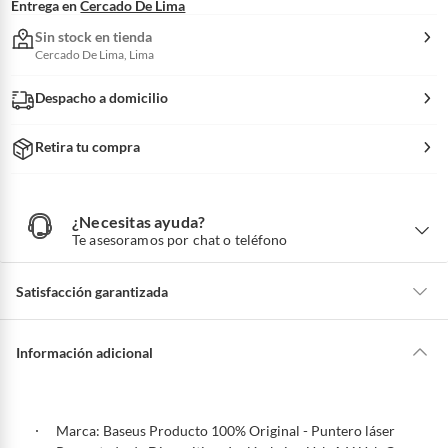
Entrega en
Cercado De Lima
Sin stock en tienda
Cercado De Lima, Lima
Despacho a domicilio
Retira tu compra
¿Necesitas ayuda?
¿
N
Te asesoramos por chat o teléfono
e
c
e
s
i
Satisfacción garantizada
t
a
s
a
La mayoría de los productos tienen
30 días desde que los recibes para
y
u
hacer una devolución.
Información adicional
d
a
?
Sin embargo, tenemos categorías que cuentan con plazos diferentes,
otras con restricciones y algunas que no se pueden devolver ni cambiar.
Conoce cuáles son:
Marca: Baseus Producto 100% Original - Puntero láser