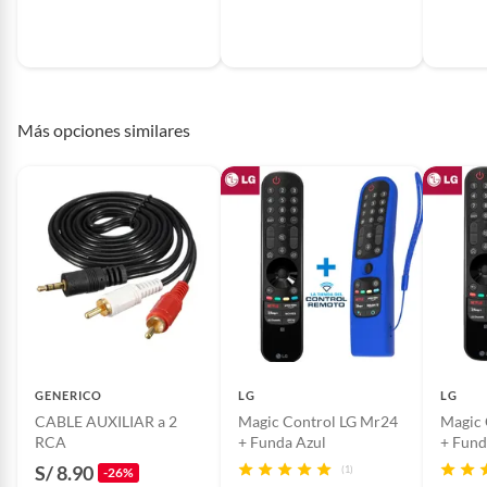
Incluye
Puntero Láser Para
Presentaciones Profesionales,
Manual de uso
Más opciones similares
GENERICO
LG
LG
CABLE AUXILIAR a 2
Magic Control LG Mr24
Magic 
RCA
+ Funda Azul
+ Fun
S/ 8.90
(1)
-26%