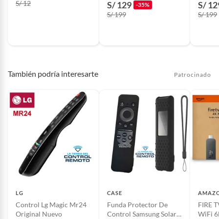
S/ 12
S/ 129
S/ 12
-35%
S/ 199
S/ 199
También podría interesarte
Patrocinado
LG
CASE
AMAZ
Control Lg Magic Mr24
Funda Protector De
FIRE 
Original Nuevo
Control Samsung Solar
WiFi 