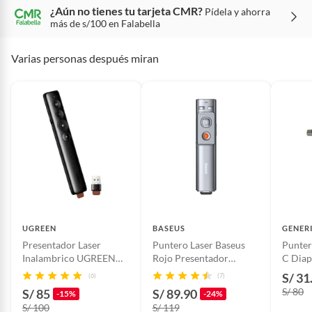
Alimentos, bebidas, fórmulas y leches para bebés.
¿Aún no tienes tu tarjeta CMR?
Pídela y ahorra
Año de lanzamiento
-
más de s/100 en Falabella
Productos hechos a medida.
Pinturas de color a pedido.
Varias personas después miran
Detalle de la garantía
30 días por defecto de fábrica
Plantas.
Productos que hayan sido previamente instalados.
Baterías de auto.
Condicion del
Nuevo
producto
Motocicletas y bicicletas motorizadas.
Licores y cigarros electrónicos.
Modelo
Puntero Láser
Dimensiones
143x30x14mm
UGREEN
BASEUS
GENER
Presentador Laser
Puntero Laser Baseus
Punter
Compatible con
Apple,Windows
Inalambrico UGREEN
Rojo Presentador
C Diap
50654 2.4GHz HASTA
Diapositiva Usb TipoC
Inalám
S/ 31
(6)
(7)
100 MTS
WKCD000013
S/ 80
S/ 85
Material
ABS
S/ 89.90
-15%
-24%
S/ 100
S/ 119