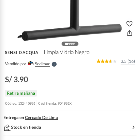
o
f
n
I
r
e
l
Limpia Vidrio Negro
SENSI DACQUA
l
e
3.5 (16)
Vendido por
Sodimac
S
S/ 3.90
Retira mañana
Código: 132440986
Cód. tienda: 904986X
Entrega en
Cercado De Lima
Stock en tienda