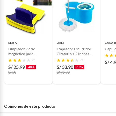
Productos hechos a medida.
Pinturas de color a pedido.
Plantas.
Productos que hayan sido previamente instalados.
Baterías de auto.
Motocicletas y bicicletas motorizadas.
Licores y cigarros electrónicos.
SEISA
OEM
CASA 
Limpiador vidrio
Trapeador Escurridor
Cepill
magnetico para
Giratorio + 2 Mopas
exteriores interiores
Celeste
(1)
(9)
S/ 4.
S/ 25.99
S/ 33.90
-48%
-55%
S/ 50
S/ 75.90
Opiniones de este producto