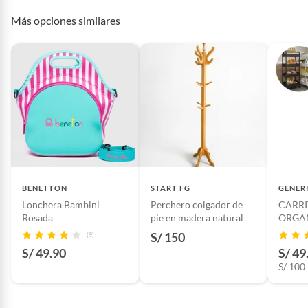
Más opciones similares
Ancho
30
cantidad de paquetes
1
Alto
175
Profundidad
30
BENETTON
START FG
GENER
Lonchera Bambini
Incluye
1
Perchero colgador de
CARRI
Rosada
pie en madera natural
ORGA
MULTI
S/ 150
(9)
CON R
S/ 49.90
S/ 49
S/ 100