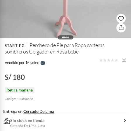
o
f
n
I
r
Perchero de Pie para Ropa carteras
e
START FG
l
sombreros Colgador en Rosa bebe
l
e
(0)
Vendido por
Miselec
S
S/ 180
Retira mañana
Código: 132846438
Entrega en
Cercado De Lima
Sin stock en tienda
Cercado De Lima, Lima