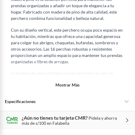
7 días: colchones y productos de combustión.
prendas organizadas y añadir un toque de elegancia a tu 
Productos vendidos por
Sodimac
tienen:
hogar. Fabricado con madera de pino de alta calidad, este 
perchero combina funcionalidad y belleza natural.
48 horas: cemento, mezclas de hormigón, morteros, yeso y otros
productos para asfalto.
Con su diseño vertical, este perchero ocupa poco espacio en 
7 días: productos eléctricos o a combustión, electrodomésticos,
tu habitación, mientras que ofrece una capacidad generosa 
tecnología, línea blanca, colchones, muebles, bicicletas y
para colgar tus abrigos, chaquetas, bufandas, sombreros y 
máquinas.
otros accesorios. Las 16 perchas robustas y resistentes 
proporcionan un amplio espacio para mantener tus prendas 
No se pueden devolver o cambiar bajo cambio de opinión
organizadas y libres de arrugas.
Productos de compra internacional.
Productos comprados en Outlet Atocongo.
La madera de pino utilizada en este perchero no solo es 
duradera y resistente, sino que también brinda un aspecto 
Productos perecibles como alimentos, bebidas, medicamentos,
Mostrar Más
cálido y acogedor. El grano natural de la madera se destaca, 
suplementos alimenticios, vitaminas.
añadiendo un toque rústico y sofisticado a cualquier espacio 
Productos digitales (descarga inmediata).
interior. Además, la madera de pino es fácil de mantener y 
Especificaciones
Por motivos de salubridad, la ropa interior inferior y ropas de
puede ser tratada con aceites o barnices para preservar su 
baño con señales de uso, sin empaques, etiquetas o sellos.
belleza a lo largo del tiempo.
Alimentos, bebidas, fórmulas y leches para bebés.
¿Aún no tienes tu tarjeta CMR?
Pídela y ahorra
Material
Madera Pino
Medidas:
más de s/100 en Falabella
Productos hechos a medida.
Pinturas de color a pedido.
Alto: 1.75 mts