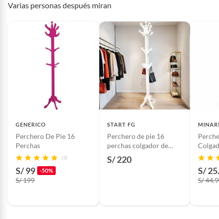
Varias personas después miran
Hecho en
Perú
Plantas.
Largo x ancho: 30x30 cm 
Productos que hayan sido previamente instalados.
Baterías de auto.
Tipo de organizador
Multiuso
Motocicletas y bicicletas motorizadas.
Licores y cigarros electrónicos.
Condicion del
Nuevo
producto
Modelo
PERCHERO
GENERICO
START FG
MINAR
Perchero De Pie 16
Perchero de pie 16
Perche
Detalle de la
NUEVO
Perchas
perchas colgador de
Colgad
Condición
ropa blanco
Ropa B
S/ 220
(1)
S/ 99
S/ 25
-50%
Capacidad
16 perchas
S/ 199
S/ 44.
Unidades
1