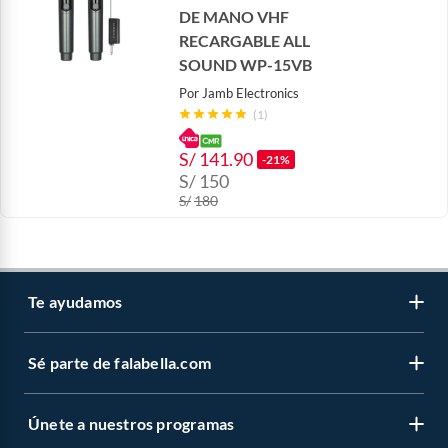
DE MANO VHF
RECARGABLE ALL
SOUND WP-15VB
Por
Jamb Electronics
(1)
S/
141.90
-21%
S/
150
S/
180
Te ayudamos
Sé parte de falabella.com
Atención por WhatsApp
Centro de ayuda
Únete a nuestros programas
Trabaja con nosotros
Tipos de entrega