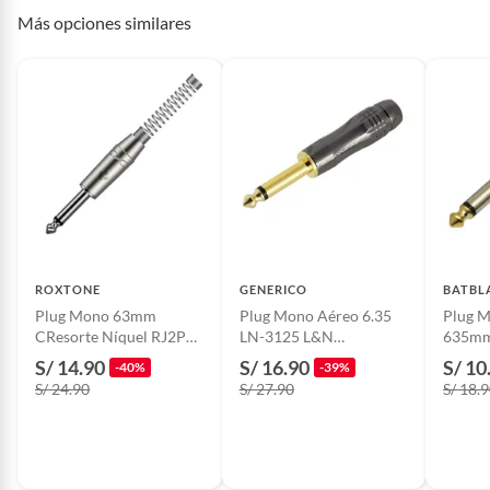
Conectividad/conexió
Otro
Más opciones similares
n
Incluye
1 UND
ROXTONE
GENERICO
BATBL
Plug Mono 63mm
Plug Mono Aéreo 6.35
Plug 
CResorte Níquel RJ2PP-
LN-3125 L&N
635mm
NN ROXTONE
ACOUSTICS
BATB
S/ 14.90
S/ 16.90
S/ 10
-40%
-39%
S/ 24.90
S/ 27.90
S/ 18.