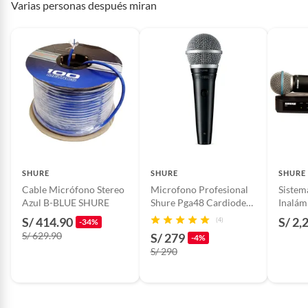
Varias personas después miran
Plantas.
Año de lanzamiento
0000
Productos que hayan sido previamente instalados.
Baterías de auto.
Detalle de la garantía
La garantía cubre
Motocicletas y bicicletas motorizadas.
exclusivamente el equipo por
Licores y cigarros electrónicos.
fallas de fábrica
Dimensiones
2 cm x 10 cm x 10 cm
SHURE
SHURE
SHURE
Características
Cuenta con posición fija
Cable Micrófono Stereo
Microfono Profesional
Sistem
Azul B-BLUE SHURE
Shure Pga48 Cardiode
Inalám
Dinámico
BLX24
S/ 414.90
S/ 2,
Modelo
NP2X
(4)
-34%
S/ 629.90
S/ 279
-4%
S/ 290
Potencia
-