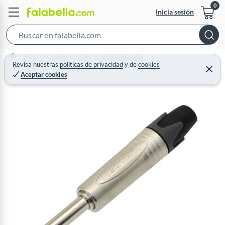
Inicia sesión
S
e
Home
Tecnología - Audio
Accesorios audio
a
Revisa nuestras
políticas de privacidad
y
de
cookies
C
Aceptar cookies
r
e
r
c
r
a
h
r
B
a
r