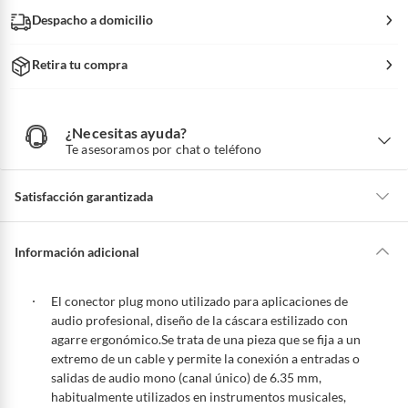
Despacho a domicilio
Retira tu compra
¿Necesitas ayuda?
¿
N
Te asesoramos por chat o teléfono
e
c
e
s
i
Satisfacción garantizada
t
a
s
a
La mayoría de los productos tienen
30 días desde que los recibes para
y
u
hacer una devolución.
Información adicional
d
a
?
Sin embargo, tenemos categorías que cuentan con plazos diferentes,
otras con restricciones y algunas que no se pueden devolver ni cambiar.
El conector plug mono utilizado para aplicaciones de
Conoce cuáles son:
audio profesional, diseño de la cáscara estilizado con
agarre ergonómico.Se trata de una pieza que se fija a un
Productos vendidos por
Falabella, Tottus y otros vendedores tienen:
extremo de un cable y permite la conexión a entradas o
48 horas: cemento, mezclas de hormigón, morteros, yeso y otros
salidas de audio mono (canal único) de 6.35 mm,
productos para asfalto, hormigón, albañilería.
habitualmente utilizados en instrumentos musicales,