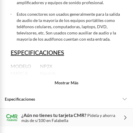
7 días: colchones y productos de combustión.
amplificadores y equipos de sonido profesional.
Productos vendidos por
Sodimac
tienen:
Estos conectores son usados generalmente para la salida
48 horas: cemento, mezclas de hormigón, morteros, yeso y otros
de audio de la mayoría de los equipos portátiles como
productos para asfalto.
teléfonos celulares, computadoras, laptops, DVD,
7 días: productos eléctricos o a combustión, electrodomésticos,
televisores, etc. Son usados como auxiliar de audio y la
tecnología, línea blanca, colchones, muebles, bicicletas y
mayoría de los audífonos cuentan con esta entrada.
máquinas.
ESPECIFICACIONES
No se pueden devolver o cambiar bajo cambio de opinión
Productos de compra internacional.
MODELO
NP2X
Productos comprados en Outlet Atocongo.
MARCA
Neutrik
Productos perecibles como alimentos, bebidas, medicamentos,
TIPO
Plug Mono Aéreo Metal/Plástico Negro
Mostrar Más
suplementos alimenticios, vitaminas.
MATERIAL
Cuerpo metálico y tapa de plástico
Productos digitales (descarga inmediata).
CONECTOR
Plug Mono 6.3mm
Especificaciones
Por motivos de salubridad, la ropa interior inferior y ropas de
baño con señales de uso, sin empaques, etiquetas o sellos.
Alimentos, bebidas, fórmulas y leches para bebés.
¿Aún no tienes tu tarjeta CMR?
Pídela y ahorra
Condicion del
Nuevo
más de s/100 en Falabella
Productos hechos a medida.
producto
Pinturas de color a pedido.