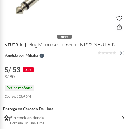
o
f
n
I
r
e
l
Plug Mono Aéreo 63mm NP2X NEUTRIK
NEUTRIK
l
e
(0)
Vendido por
Mihaba
S
S/ 53
-34%
S/ 80
Retira mañana
Código: 135675444
Entrega en
Cercado De Lima
Sin stock en tienda
Cercado De Lima, Lima