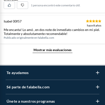
1 persona encontró este comentario útil.
Isabel 00f57
hace 8 años
Me encanta! Lo amó , en dos note de inmediato cambios en mi piel.
Totalmente y absolutamente recomendable!
Publicado originalmente en
falabella.com
Mostrar más evaluaciones
Te ayudamos
Sé parte de falabella.com
Atención por WhatsApp
Centro de ayuda
Únete a nuestros programas
Trabaja con nosotros