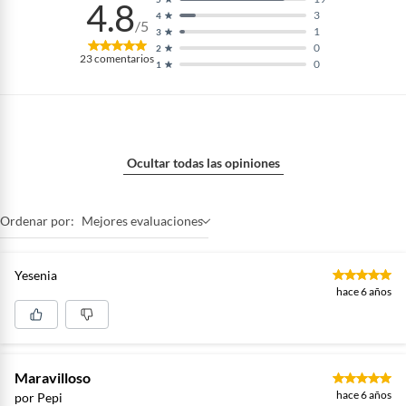
4.8
3
4
/5
1
3
0
2
23
comentarios
0
1
Ocultar todas las opiniones
Ordenar por:
Mejores evaluaciones
Yesenia
hace 6 años
Maravilloso
hace 6 años
por Pepi