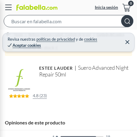
Inicia sesión
S
e
Home
Belleza, higiene y salud - Cuidado de la piel
Cuidado del rostro
a
Revisa nuestras
políticas de privacidad
y
de
cookies
C
Aceptar cookies
r
e
Producto sin stock :(
r
c
r
a
h
r
Suero Advanced Night
B
ESTEE LAUDER
Repair 50ml
a
r
4.8 (23)
Opiniones de este producto
19
5