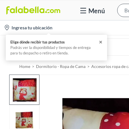
Menú
l
Ingresa tu ubicación
o
c
GENERICO
Almohada piernas viscoelastico con funda
a
Por
Ortopedia Tecnisalud.
t
i
Home
Dormitorio - Ropa de Cama
Accesorios ropa de 
o
n
-
i
c
o
n