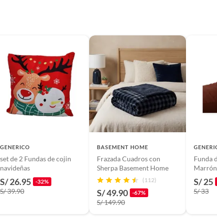
suplementos alimenticios, vitaminas.
elo
baño con señales de uso, sin empaques, etiquetas o sellos.
ANCHAR
 fabrica
GENERICO
BASEMENT HOME
GENERI
set de 2 Fundas de cojin
Frazada Cuadros con
Funda 
n
navideñas
Sherpa Basement Home
Marrón
S/ 26.95
(112)
S/ 25
-32%
S/ 39.90
S/ 33
S/ 49.90
-67%
S/ 149.90