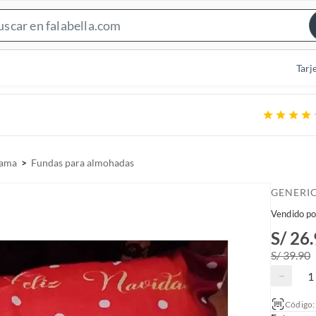
S
e
a
Tarj
r
c
h
B
a
cama
Fundas para almohadas
r
GENERI
Vendido po
S/ 26
S/ 39.90
−
Código