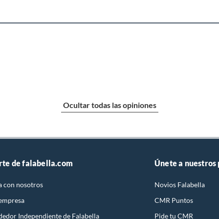
Ocultar todas las opiniones
rte de falabella.com
Únete a nuestros
a con nosotros
Novios Falabella
 empresa
CMR Puntos
dedor Independiente de Falabella
Pide tu CMR