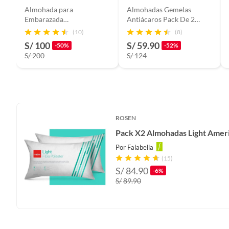
Almohada para
Almohadas Gemelas
Embarazada
Antiácaros Pack De 2
Multifuncional I
45CM X 65CM
(10)
(8)
RosadoPlata I Diseño U
S/ 100
S/ 59.90
-50%
-52%
S/ 200
S/ 124
ROSEN
Pack X2 Almohadas Light Amer
Por
Falabella
(15)
S/
84.90
-6%
S/
89.90