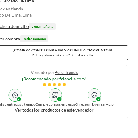
n
Cercado De Lima
ock en tienda
do De Lima, Lima
cho a domicilio
Llega mañana
 tu compra
Retira mañana
¡COMPRA CON TU CMR VISA Y ACUMULA CMR PUNTOS!
Pídela y ahorra más de s/100 en Falabella
Vendido por
Peru Trends
¡Recomendado por falabella.com!
liza entregas a tiempo
Cumple con sus entregas
Ofrece un buen servicio
Ver todos los productos de este vendedor