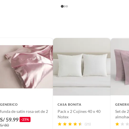
ño
as condiciones
da
GENERICO
CASA BONITA
GENERI
funda de satin rosa set de 2
Pack x 2 Cojines 40 x 40
Set de 
e cojín
Notex
almohad
S/ 59.99
-25%
(21)
S/ 80