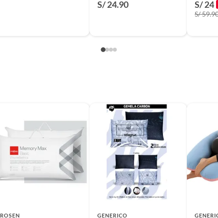
S/ 24.90
S/ 24
S/ 59.9
s de cojin
ROSEN
GENERICO
GENERI