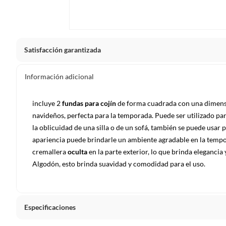
Satisfacción garantizada
La mayoría de los productos tienen
30 días desde que los 
Información adicional
Sin embargo, tenemos categorías que cuentan con plazos dif
pueden devolver ni cambiar. Conoce cuáles son:
incluye 2
fundas para cojín
de forma cuadrada con una dimens
navideños, perfecta para la temporada. Puede ser utilizado par
Productos vendidos por
Falabella, Tottus y otros vended
la oblicuidad de una silla o de un sofá, también se puede usar p
48 horas: cemento, mezclas de hormigón, morteros, yeso y otros
apariencia puede brindarle un ambiente agradable en la tempo
7 días: colchones y productos de combustión.
cremallera
oculta
en la parte exterior, lo que brinda elegancia 
Productos vendidos por
Sodimac
tienen:
Algodón, esto brinda suavidad y comodidad
para el uso.
48 horas: cemento, mezclas de hormigón, morteros, yeso y otro
7 días: productos eléctricos o a combustión, electrodomésticos
máquinas.
Especificaciones
No se pueden devolver o cambiar bajo cambio de opinió