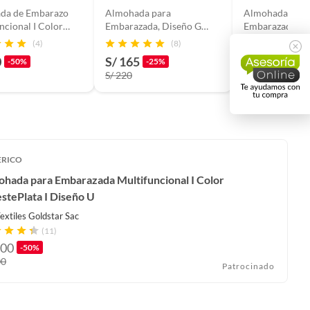
da de Embarazo
Almohada para
Almohada para
ncional I Color
Embarazada, Diseño G
Embarazada,
Celeste I Diseño U
Multifuncional, Color
Multifuncional,
(4)
(8)
Plomo
Color Plomo
0
S/ 165
S/ 155
-50%
-25%
-30%
S/ 220
S/ 220
ERICO
ohada para Embarazada Multifuncional I Color
stePlata I Diseño U
extiles Goldstar Sac
(11)
00
-50%
00
Patrocinado