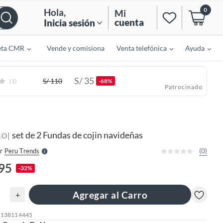
0
Hola
,
Mi
cuenta
Inicia sesión
eta CMR
Vende y comisiona
Venta telefónica
Ayuda
S/
35
S/
110
(1)
-68%
Patrocinado
o
f
n
I
r
e
set de 2 Fundas de cojin navideñas
|
l
CO
l
e
(0)
r
Peru Trends
S
.95
-32%
Agregar al Carro
+
: 138114445