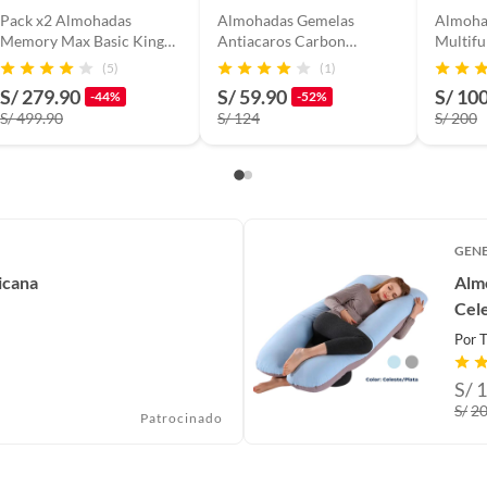
Pack x2 Almohadas
Almohadas Gemelas
Almoha
Memory Max Basic King
Antiacaros Carbon
Multifu
42x80cm
activado Pack De 2 45CM
Rosado 
(5)
(1)
X 65CM
S/ 279.90
S/ 59.90
S/ 10
-44%
-52%
S/ 499.90
S/ 124
S/ 200
GEN
icana
Alm
Cele
Por
T
S/
1
S/
2
Patrocinado