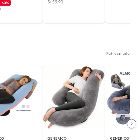
S/ 59.90
-60%
0
Patrocinado
CO
GENERICO
GENERICO