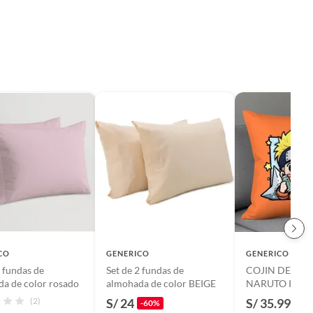
CO
GENERICO
GENERICO
2 fundas de
Set de 2 fundas de
COJIN DECOR
a de color rosado
almohada de color BEIGE
NARUTO KAWA
cm
(2)
S/ 24
S/ 35.99
-60%