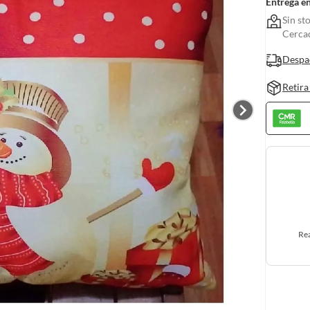
Entrega e
Sin st
Cerca
Despa
Retira
Rea