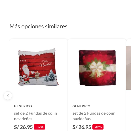
Modelo
navide
Detalle de la Condición
perfect
Más opciones similares
Color
rojo
Garantía
1 mes
Forma
Cuadra
Ancho
45 cm
GENERICO
GENERICO
set de 2 Fundas de cojin
set de 2 Fundas de cojin
Tipo de funda para cojín
Funda d
navideñas
navideñas
S/ 26.95
S/ 26.95
-32%
-32%