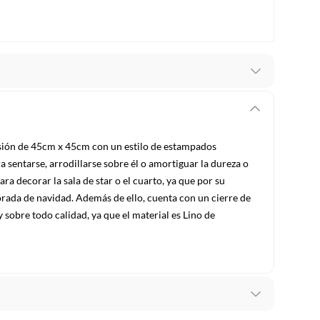
recibes para hacer una devolución.
erentes, otras con restricciones y algunas que no se
ión de 45cm x 45cm con un estilo de estampados
a sentarse, arrodillarse sobre él o amortiguar la dureza o
ores tienen:
ara decorar la sala de star o el cuarto, ya que por su
 productos para asfalto, hormigón, albañilería.
rada de navidad. Además de ello, cuenta con un
cierre de
y sobre todo calidad, ya que el material es Lino de
s productos para asfalto.
, tecnología, línea blanca, colchones, muebles, bicicletas y
n