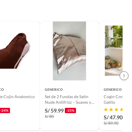
CO
GENERICO
GENERICO
de Cojin Anatomico
Set de 2 Fundas de Satín
Cogin Con Dis
Nude Antifrizz – Suaves y
Gatito
Elegantes
S/ 59.99
-24%
-25%
S/ 80
S/ 47.90
-47
S/ 89.90