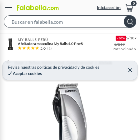
Inicia sesión
S
e
S/
187
-30%
a
MY BALLS PERÚ
Afeitadora masculina My Balls 4.0 Pro®
S/
269
r
5.0
(1)
Patrocinado
c
h
Home
Belleza, higiene y salud - Cuidado personal
Afeitado
Revisa nuestras
políticas de privacidad
y
de
cookies
B
C
Aceptar cookies
e
a
r
r
r
a
r