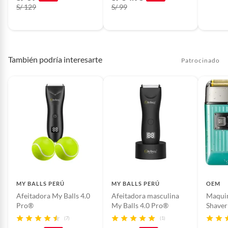
S/ 129
S/ 99
También podría interesarte
Patrocinado
MY BALLS PERÚ
MY BALLS PERÚ
OEM
Afeitadora My Balls 4.0
Afeitadora masculina
Maquin
Pro®
My Balls 4.0 Pro®
Shaver
Profes
(7)
(1)