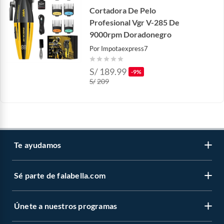
Cortadora De Pelo
Profesional Vgr V-285 De
9000rpm Doradonegro
Por
Impotaexpress7
S/
189.99
-9%
S/
209
Te ayudamos
Sé parte de falabella.com
Atención por WhatsApp
Centro de ayuda
Únete a nuestros programas
Trabaja con nosotros
Tipos de entrega