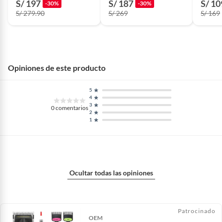
S/ 197
S/ 187
S/ 10
-30%
-30%
S/ 279.90
S/ 269
S/ 169
Opiniones de este producto
5
4
3
0
comentarios
2
1
Ocultar todas las opiniones
Patrocinado
OEM