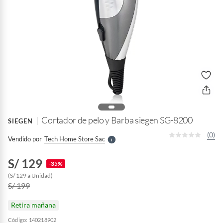
o
f
n
I
r
e
l
Cortador de pelo y Barba siegen SG-8200
SIEGEN
l
e
(0)
Vendido por
Tech Home Store Sac
S
S/ 129
-35%
(S/ 129 a Unidad)
S/ 199
Retira mañana
Código: 140218902