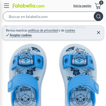
Inicia sesión
S
e
Home
Calzado y zapatillas - Zapatillas
Zapatillas Infantiles
a
Revisa nuestras
políticas de privacidad
y
de
cookies
C
Aceptar cookies
r
e
r
c
r
a
h
r
B
a
r