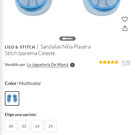
o
f
n
I
r
Sandalias Niña Playera
e
LILO & STITCH
l
Stitch Ipanema Celeste
l
e
5 (1)
Vendido por
La Juguetería De Mamá
S
Color:
Multicolor
Elige una opción:
20
22
23
25