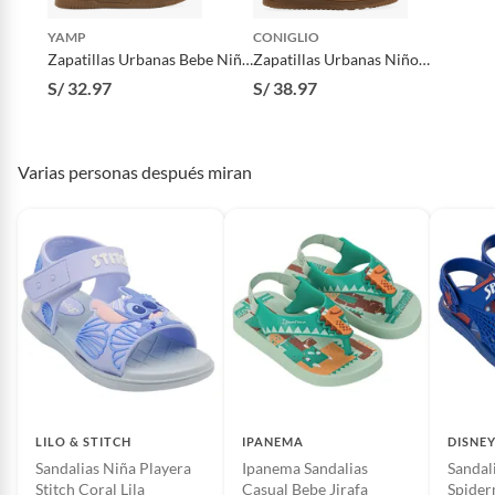
Modelo
Sandalias Premium Stitch
Celeste Niño
YAMP
CONIGLIO
Zapatillas Urbanas Bebe Niño
Zapatillas Urbanas Niño
Yamp
Coniglio
S/ 32.97
S/ 38.97
Género
Niño
Material
Goma
Varias personas después miran
Horma
Normal
Altura de la
Medio
plataforma
Incluye
Sandalias Premium Stitch
Celeste Niño
LILO & STITCH
IPANEMA
DISNE
Sandalias Niña Playera
Ipanema Sandalias
Sandal
Stitch Coral Lila
Casual Bebe Jirafa
Spider