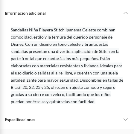
s
a
La mayoría de los productos tienen
30 días desde que los recibes para
y
u
hacer una devolución.
Información adicional
d
a
?
Sin embargo, tenemos categorías que cuentan con plazos diferentes,
otras con restricciones y algunas que no se pueden devolver ni cambiar.
Sandalias Niña Playera Stitch Ipanema Celeste combinan
Conoce cuáles son:
comodidad, estilo y la ternura del querido personaje de
Productos vendidos por
Falabella, Tottus y otros vendedores tienen:
Disney. Con un diseño en tono celeste vibrante, estas
48 horas: cemento, mezclas de hormigón, morteros, yeso y otros
sandalias presentan una divertida aplicación de Stitch en la
productos para asfalto, hormigón, albañilería.
parte frontal que encantará a los más pequeños. Están
7 días: colchones y productos de combustión.
elaboradas con materiales resistentes y livianos, ideales para
el uso diario o salidas al aire libre, y cuentan con una suela
Productos vendidos por
Sodimac
tienen:
antideslizante para mayor seguridad. Disponibles en tallas de
48 horas: cemento, mezclas de hormigón, morteros, yeso y otros
Brasil 20, 22, 23 y 25, ofrecen un ajuste cómodo y seguro
productos para asfalto.
gracias a su cierre con velcro, facilitando que los niños
7 días: productos eléctricos o a combustión, electrodomésticos,
puedan ponérselas y quitárselas con facilidad.
tecnología, línea blanca, colchones, muebles, bicicletas y
máquinas.
No se pueden devolver o cambiar bajo cambio de opinión
Especificaciones
Productos de compra internacional.