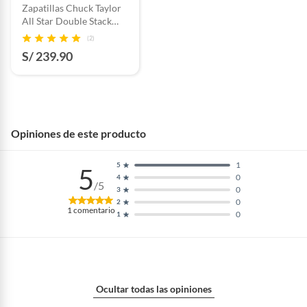
Zapatillas Chuck Taylor
All Star Double Stack
Platform Negro
(2)
S/ 239.90
Opiniones de este producto
1
5
5
0
4
/5
0
3
0
2
1
comentario
0
1
Ocultar todas las opiniones