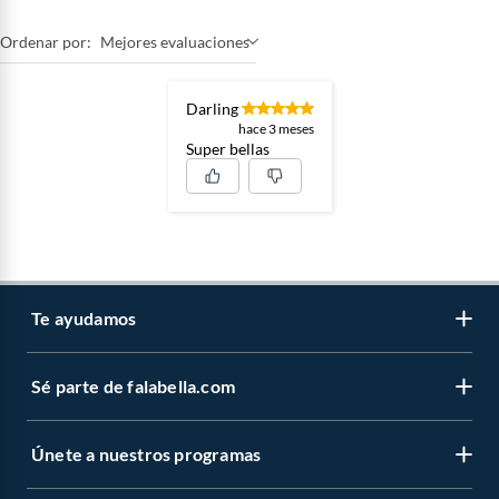
Ordenar por:
Mejores evaluaciones
Darling
hace 3 meses
Super bellas
Te ayudamos
Sé parte de falabella.com
Atención por WhatsApp
Centro de ayuda
Únete a nuestros programas
Trabaja con nosotros
Tipos de entrega
Venta empresa