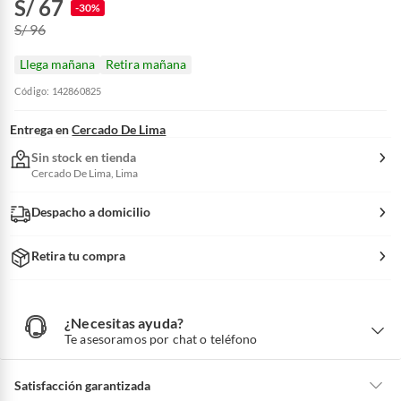
S/ 67
-30%
S/ 96
Llega mañana
Retira mañana
Código: 142860825
Entrega en
Cercado De Lima
Sin stock en tienda
Cercado De Lima, Lima
Despacho a domicilio
Retira tu compra
¿Necesitas ayuda?
¿
N
Te asesoramos por chat o teléfono
e
c
e
s
i
Satisfacción garantizada
t
a