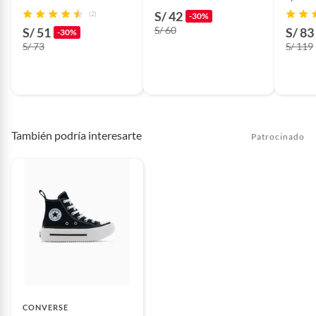
S/ 42
(2)
-30%
S/ 60
S/ 51
S/ 83
-30%
S/ 73
S/ 119
También podría interesarte
Patrocinado
CONVERSE