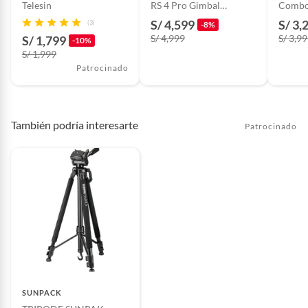
Telesin
RS 4 Pro Gimbal
Comb
Profesional de 3 Ejes
S/ 4,599
S/ 3,
(3)
-8%
para Cámaras DSLR y
S/ 4,999
S/ 3,9
S/ 1,799
-10%
Mirrorless
S/ 1,999
Patrocinado
También podría interesarte
Patrocinado
SUNPACK