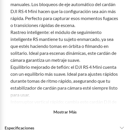
Conoce cuáles son:
manuales. Los bloqueos de eje automático del cardán
Productos vendidos por
Falabella, Tottus y otros vendedores tienen:
DJI RS 4 Mini hacen que la configuración sea aún más
rápida. Perfecto para capturar esos momentos fugaces
48 horas: cemento, mezclas de hormigón, morteros, yeso y otros
productos para asfalto, hormigón, albañilería.
o transiciones rápidas de escena.
7 días: colchones y productos de combustión.
Rastreo inteligente: el módulo de seguimiento
inteligente RS mantiene tu sujeto enmarcado, ya sea
Productos vendidos por
Sodimac
tienen:
que estés haciendo tomas en órbita o filmando en
48 horas: cemento, mezclas de hormigón, morteros, yeso y otros
solitario. Ideal para escenas dinámicas, este cardán de
productos para asfalto.
cámara garantiza un metraje suave.
7 días: productos eléctricos o a combustión, electrodomésticos,
Equilibrio mejorado de teflón: el DJI RS 4 Mini cuenta
tecnología, línea blanca, colchones, muebles, bicicletas y
con un equilibrio más suave. Ideal para ajustes rápidos
máquinas.
durante tomas de ritmo rápido, asegurando que tu
No se pueden devolver o cambiar bajo cambio de opinión
estabilizador de cardán para cámara esté siempre listo
Productos de compra internacional.
para usar.
Productos comprados en Outlet Atocongo.
Interruptor vertical rápido: cambia este cardán DJI de
Productos perecibles como alimentos, bebidas, medicamentos,
horizontal a vertical en 10 segundos. Ideal para crear
Mostrar Más
suplementos alimenticios, vitaminas.
contenido compatible con dispositivos móviles,
Productos digitales (descarga inmediata).
permitiendo que tu audiencia disfrute de tu obra
Especificaciones
Por motivos de salubridad, la ropa interior inferior y ropas de
maestra aún antes.