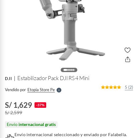
o
f
n
I
r
e
l
Estabilizador Pack DJI RS 4 Mini
DJI
l
e
5 (2)
Vendido por
Etopia Store Pe
S
S/ 1,629
-37%
S/ 2,599
Envío
internacional gratis
Envío internacional seleccionado y enviado por Falabella.