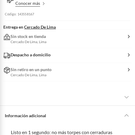
Conocer más
Código: 143558167
Entrega en
Cercado De Lima
Sin stock en tienda
Cercado De Lima, Lima
Despacho a domicilio
Sin retiro en un punto
Cercado De Lima, Lima
La mayoría de los productos tienen
30 días desde que los recibes para
hacer una devolución.
Información adicional
Sin embargo, tenemos categorías que cuentan con plazos diferentes,
otras con restricciones y algunas que no se pueden devolver ni cambiar.
Listo en 1 segundo: no más torpes con cerraduras