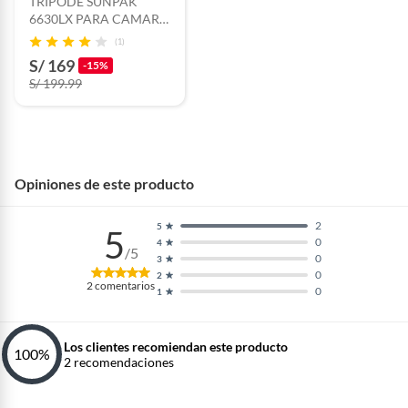
TRIPODE SUNPAK
6630LX PARA CAMARA
DIGITAL
(1)
S/ 169
-15%
S/ 199.99
Opiniones de este producto
2
5
5
0
4
/5
0
3
0
2
2
comentarios
0
1
Los clientes recomiendan este producto
100
%
2
recomendaciones