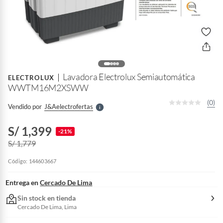
o
f
n
I
r
Lavadora Electrolux Semiautomática
e
ELECTROLUX
l
WWTM16M2XSWW
l
e
(0)
Vendido por
J&aelectrofertas
S
S/ 1,399
-21%
S/ 1,779
Código: 144603667
Entrega en
Cercado De Lima
Sin stock en tienda
Cercado De Lima, Lima