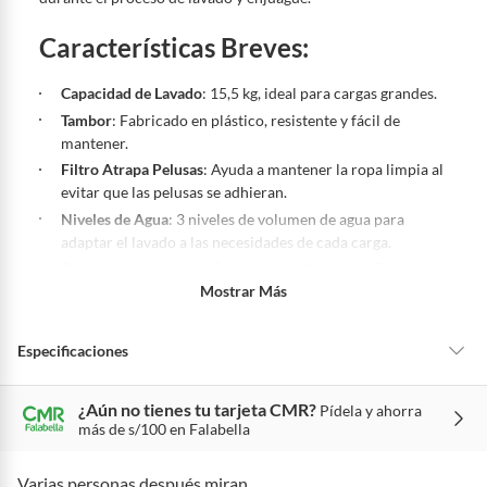
Productos vendidos por
Sodimac
tienen:
Características Breves
:
48 horas: cemento, mezclas de hormigón, morteros, yeso y otros
productos para asfalto.
Capacidad de Lavado
: 15,5 kg, ideal para cargas grandes.
7 días: productos eléctricos o a combustión, electrodomésticos,
Tambor
: Fabricado en plástico, resistente y fácil de
tecnología, línea blanca, colchones, muebles, bicicletas y
mantener.
máquinas.
Filtro Atrapa Pelusas
: Ayuda a mantener la ropa limpia al
No se pueden devolver o cambiar bajo cambio de opinión
evitar que las pelusas se adhieran.
Niveles de Agua
: 3 niveles de volumen de agua para
Productos de compra internacional.
adaptar el lavado a las necesidades de cada carga.
Productos comprados en Outlet Atocongo.
Programas de Lavado
: 2 programas (Normal y Gentle)
Productos perecibles como alimentos, bebidas, medicamentos,
Mostrar Más
para lavar con diferentes intensidades según el tipo de
suplementos alimenticios, vitaminas.
ropa.
Productos digitales (descarga inmediata).
Especificaciones
Por motivos de salubridad, la ropa interior inferior y ropas de
baño con señales de uso, sin empaques, etiquetas o sellos.
Alimentos, bebidas, fórmulas y leches para bebés.
¿Aún no tienes tu tarjeta CMR?
Pídela y ahorra
Condicion del
Nuevo
más de s/100 en Falabella
Productos hechos a medida.
producto
Pinturas de color a pedido.
Varias personas después miran