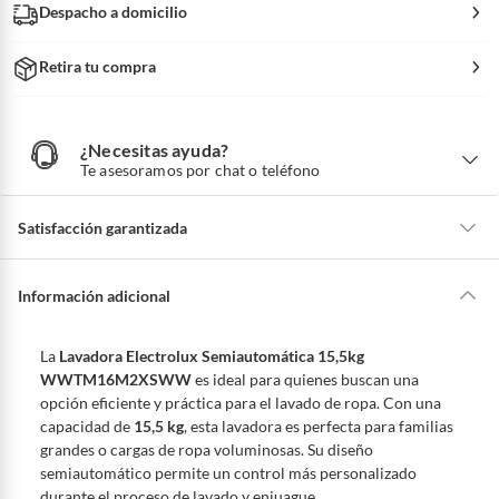
Despacho a domicilio
Retira tu compra
¿Necesitas ayuda?
¿
N
Te asesoramos por chat o teléfono
e
c
e
s
i
Satisfacción garantizada
t
a
s
a
La mayoría de los productos tienen
30 días desde que los recibes para
y
u
hacer una devolución.
Información adicional
d
a
?
Sin embargo, tenemos categorías que cuentan con plazos diferentes,
otras con restricciones y algunas que no se pueden devolver ni cambiar.
La
Lavadora Electrolux Semiautomática 15,5kg
Conoce cuáles son:
WWTM16M2XSWW
es ideal para quienes buscan una
opción eficiente y práctica para el lavado de ropa. Con una
Productos vendidos por
Falabella, Tottus y otros vendedores tienen:
capacidad de
15,5 kg
, esta lavadora es perfecta para familias
48 horas: cemento, mezclas de hormigón, morteros, yeso y otros
grandes o cargas de ropa voluminosas. Su diseño
productos para asfalto, hormigón, albañilería.
semiautomático permite un control más personalizado
7 días: colchones y productos de combustión.
durante el proceso de lavado y enjuague.