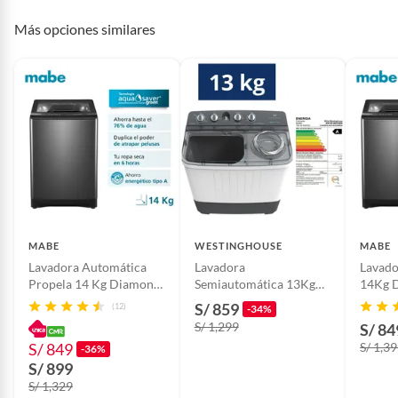
Potencia
-
Más opciones similares
Modelo
WWTM16M2XSWW
Detalle de la
Totalmente nuevo y sellado de
Condición
fábrica
Centrifugado
Sí
MABE
WESTINGHOUSE
MABE
Requiere Serial
Si
Lavadora Automática
Lavadora
Lavado
Number
Propela 14 Kg Diamond
Semiautomática 13Kg
14Kg 
Gray Mabe
WWTM13M2XSWW
LMA4
S/ 859
(12)
-34%
LMA4120WDGBB0
Mabe
Color
Blanco
S/ 1,299
S/ 84
S/ 849
S/ 1,3
-36%
S/ 899
Voltaje
-
S/ 1,329