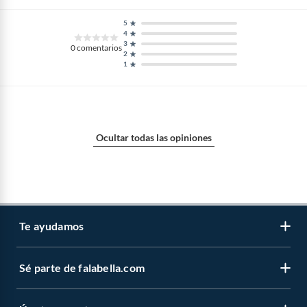
5
4
3
0
comentarios
2
1
Ocultar todas las opiniones
Te ayudamos
Sé parte de falabella.com
Atención por WhatsApp
Centro de ayuda