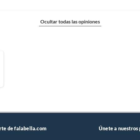
Ocultar todas las opiniones
r de pared NF-5105 + cable usb tipo C + manual de uso
s
 madera hasta 30mm detecta cable corriente hasta
tecta metal magnetico hasta 100mm detecta metal no
ico hasta 80mm
de litio
rte de falabella.com
Únete a nuestros