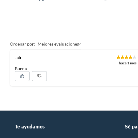
Ancho
7cm
Incluye
Detecto
en ingle
Ordenar por:
Mejores evaluaciones
Jair
Características
Detecta
hace 1 mes
50mm de
Buena
magnet
Alimentación
Batería 
Cuenta con pantalla
Sí
Te ayudamos
Sé pa