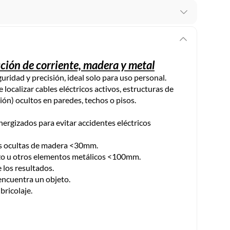
recibes para hacer una devolución.
erentes, otras con restricciones y algunas que no se
ción de corriente, madera y metal
ridad y precisión, ideal solo para uso personal.
ores tienen:
localizar cables eléctricos activos, estructuras de
 productos para asfalto, hormigón, albañilería.
ón) ocultos en paredes, techos o pisos.
energizados para evitar accidentes eléctricos
s productos para asfalto.
as ocultas de madera <30mm.
erzo u otros elementos metálicos <100mm.
, tecnología, línea blanca, colchones, muebles, bicicletas y
 los resultados.
encuentra un objeto.
n
bricolaje.
suplementos alimenticios, vitaminas.