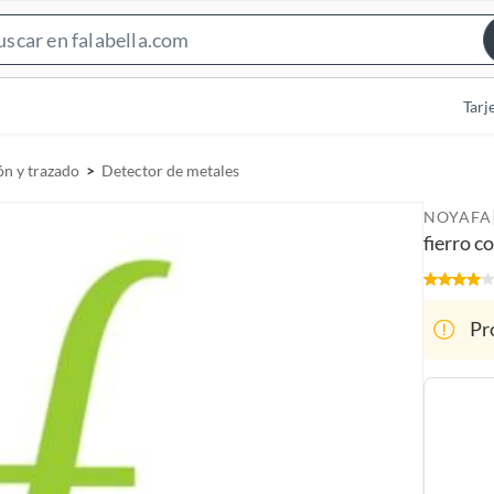
S
e
a
Tarj
r
c
n y trazado
Detector de metales
h
B
NOYAFA
a
fierro c
r
Pr