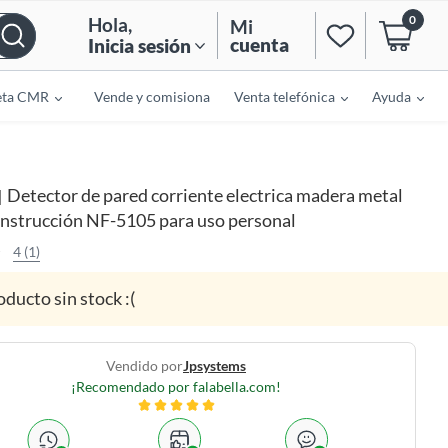
0
Hola
,
Mi
cuenta
Inicia sesión
eta CMR
Vende y comisiona
Venta telefónica
Ayuda
Detector de pared corriente electrica madera metal
|
onstrucción NF-5105 para uso personal
4 (1)
oducto sin stock :(
Vendido por
Jpsystems
¡Recomendado por falabella.com!