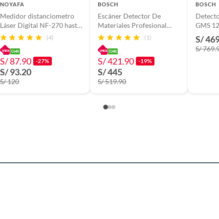
NOYAFA
BOSCH
BOSCH
Medidor distanciometro
Escáner Detector De
Detecto
Láser Digital NF-270 hasta
Materiales Profesional
GMS 12
n caja
70 metros funciona con 3
Bosch Gms 120-27
(4)
(1)
S/ 46
Pilas AAA (no incluidas)
S/ 769.
5
S/ 87.90
S/ 421.90
-27%
-19%
S/ 93.20
S/ 445
S/ 120
S/ 519.90