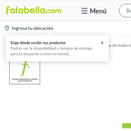
Menú
l
Ingresa tu ubicación
o
c
✕
Elige dónde recibir tus productos
Home
Herramientas y máquinas - Herramientas de medició
a
Podrás ver la disponibilidad y tiempos de entrega
para tu despacho o retiro en tienda.
t
i
o
n
-
i
c
o
n