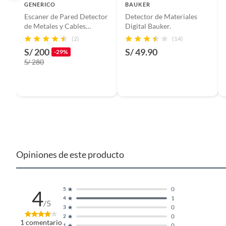
GENERICO
BAUKER
Escaner de Pared Detector
Detector de Materiales
de Metales y Cables
Digital Bauker.
Detalle de la Condición
Nuevo e
Eléctricos Hanmatek
(2)
(14)
S/ 200
S/ 49.90
-29%
S/ 280
Modelo
NF-510
Potencia
1W
Voltaje
5V
Opiniones de este producto
Alto
3cm
Largo
14cm
0
5
4
1
4
/5
0
3
0
2
Garantía del proveedor
1 año
1
comentario
0
1