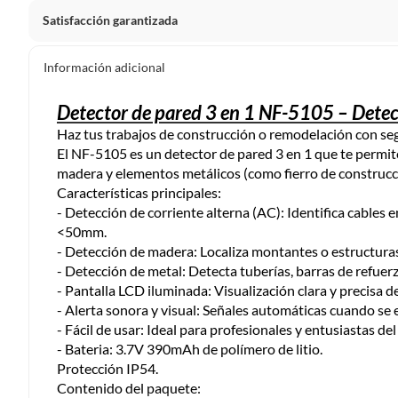
Satisfacción garantizada
La mayoría de los productos tienen
30 días desde que los 
Información adicional
Sin embargo, tenemos categorías que cuentan con plazos dif
pueden devolver ni cambiar. Conoce cuáles son:
Detector de pared 3 en 1 NF-5105 – Detec
Haz tus trabajos de construcción o remodelación con segu
Productos vendidos por
Falabella, Tottus y otros vended
El NF-5105 es un detector de pared 3 en 1 que te permite 
48 horas: cemento, mezclas de hormigón, morteros, yeso y otros
madera y elementos metálicos (como fierro de construcci
7 días: colchones y productos de combustión.
Características principales:
- Detección de corriente alterna (AC): Identifica cables 
Productos vendidos por
Sodimac
tienen:
<50mm.
48 horas: cemento, mezclas de hormigón, morteros, yeso y otro
- Detección de madera: Localiza montantes o estructur
- Detección de metal: Detecta tuberías, barras de refu
7 días: productos eléctricos o a combustión, electrodomésticos
- Pantalla LCD iluminada: Visualización clara y precisa de
máquinas.
- Alerta sonora y visual: Señales automáticas cuando se 
No se pueden devolver o cambiar bajo cambio de opinió
- Fácil de usar: Ideal para profesionales y entusiastas del 
- Bateria: 3.7V 390mAh de polímero de litio.
Productos de compra internacional.
Protección IP54.
Productos comprados en Outlet Atocongo.
Contenido del paquete:
Productos perecibles como alimentos, bebidas, medicamentos, 