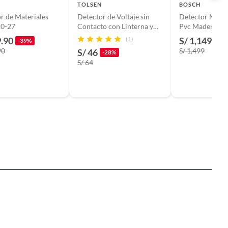
TOLSEN
BOSCH
r de Materiales
Detector de Voltaje sin
Detector Metal
0-27
Contacto con Linterna y
Pvc Madera Ca
hasta 1000v Tolsen
D-tect 120 Bos
9.90
(1)
S/ 1,149.90
-39%
90
S/ 1,499
S/ 46
-28%
S/ 64