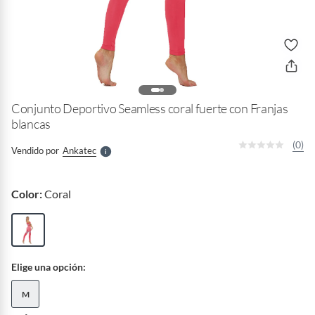
o
f
n
I
r
Conjunto Deportivo Seamless coral fuerte con Franjas
e
l
blancas
l
e
(0)
Vendido por
Ankatec
S
Color:
Coral
Elige una opción:
M