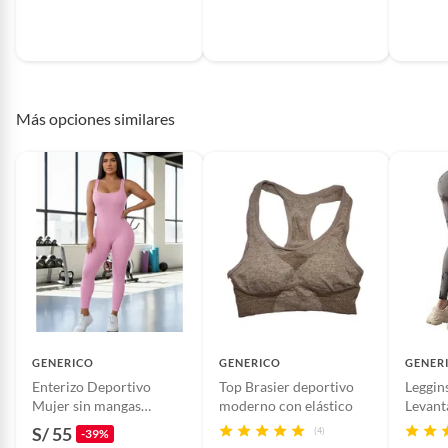
Más opciones similares
GENERICO
GENERICO
GENER
Enterizo Deportivo
Top Brasier deportivo
Leggin
Mujer sin mangas
moderno con elástico
Levant
acanalado ROSADO
Gym Yo
S/ 55
(4)
-39%