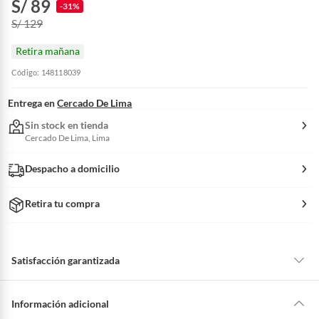
S/ 89
-31%
S/ 129
Retira mañana
Código: 148118039
Entrega en
Cercado De Lima
Sin stock en tienda
Cercado De Lima, Lima
Despacho a domicilio
Retira tu compra
Satisfacción garantizada
La mayoría de los productos tienen
30 días desde que los recibes para
hacer una devolución.
Información adicional