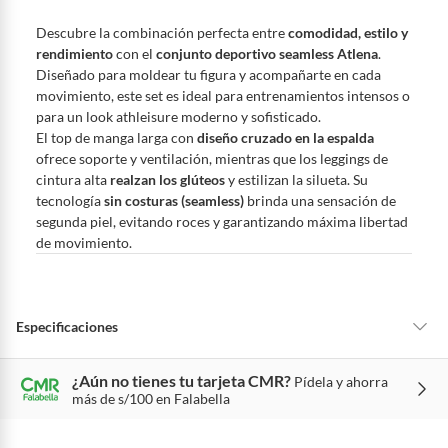
Sin embargo, tenemos categorías que cuentan con plazos diferentes,
otras con restricciones y algunas que no se pueden devolver ni cambiar.
Descubre la combinación perfecta entre
comodidad, estilo y
Conoce cuáles son:
rendimiento
con el
conjunto deportivo seamless Atlena
.
Diseñado para moldear tu figura y acompañarte en cada
Productos vendidos por
Falabella, Tottus y otros vendedores tienen:
movimiento, este set es ideal para entrenamientos intensos o
48 horas: cemento, mezclas de hormigón, morteros, yeso y otros
para un look athleisure moderno y sofisticado.
productos para asfalto, hormigón, albañilería.
El top de manga larga con
diseño cruzado en la espalda
7 días: colchones y productos de combustión.
ofrece soporte y ventilación, mientras que los leggings de
cintura alta
realzan los glúteos
y estilizan la silueta. Su
Productos vendidos por
Sodimac
tienen:
tecnología
sin costuras (seamless)
brinda una sensación de
48 horas: cemento, mezclas de hormigón, morteros, yeso y otros
segunda piel, evitando roces y garantizando máxima libertad
productos para asfalto.
de movimiento.
7 días: productos eléctricos o a combustión, electrodomésticos,
tecnología, línea blanca, colchones, muebles, bicicletas y
máquinas.
Especificaciones
No se pueden devolver o cambiar bajo cambio de opinión
Productos de compra internacional.
¿Aún no tienes tu tarjeta CMR?
Pídela y ahorra
Hecho en
China
Productos comprados en Outlet Atocongo.
más de s/100 en Falabella
Productos perecibles como alimentos, bebidas, medicamentos,
suplementos alimenticios, vitaminas.