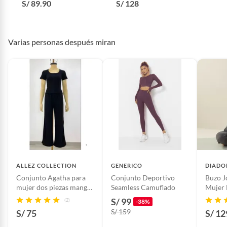
KAROL AFELPADO
pantalón jogger palazzo para
S/ 89.90
S/ 128
mujer
Alto
1.5
Varias personas después miran
Ancho/diámetro
32
Garantía del
1 mes
proveedor
Largo
12cm
ALLEZ COLLECTION
GENERICO
DIADO
Género
Mujer
Conjunto Agatha para
Conjunto Deportivo
Buzo J
mujer dos piezas manga
Seamless Camuflado
Mujer 
corta
Incluye
conjunto deportivo en su bolsa
S/ 99
(2)
-38%
hermetica con cierre
S/ 159
S/ 75
S/ 12