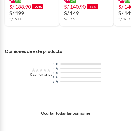
S/ 188.90
S/ 140.90
S/ 14
-27%
-17%
S/ 199
S/ 149
S/ 14
S/ 260
S/ 169
S/ 169
Opiniones de este producto
5
4
3
0
comentarios
2
1
Ocultar todas las opiniones