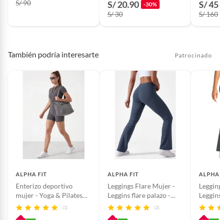
S/ 90
S/ 20.90
S/ 45
-30%
S/ 30
S/ 160
También podría interesarte
Patrocinado
ALPHA FIT
ALPHA FIT
ALPHA 
Enterizo deportivo
Leggings Flare Mujer -
Leggin
mujer - Yoga & Pilates
Leggins flare palazo -
Leggins
Suit - Conjunto gym
Malla deportiva mujer
Malla 
(1)
(2)