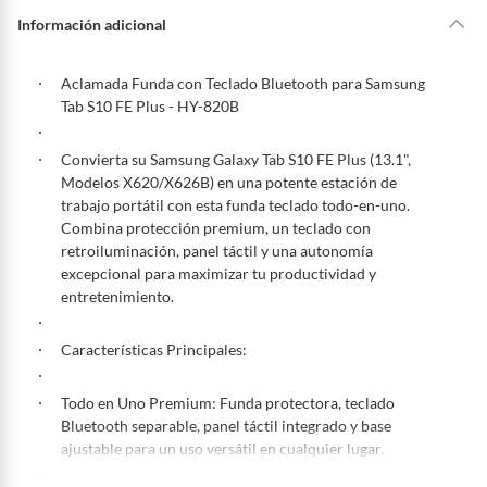
y
u
hacer una devolución.
Información adicional
d
a
?
Sin embargo, tenemos categorías que cuentan con plazos diferentes,
otras con restricciones y algunas que no se pueden devolver ni cambiar.
Aclamada Funda con Teclado Bluetooth para Samsung
Conoce cuáles son:
Tab S10 FE Plus - HY-820B
Productos vendidos por
Falabella, Tottus y otros vendedores tienen:
Convierta su Samsung Galaxy Tab S10 FE Plus (13.1",
48 horas: cemento, mezclas de hormigón, morteros, yeso y otros
Modelos X620/X626B) en una potente estación de
productos para asfalto, hormigón, albañilería.
trabajo portátil con esta funda teclado todo-en-uno.
7 días: colchones y productos de combustión.
Combina protección premium, un teclado con
Productos vendidos por
Sodimac
tienen:
retroiluminación, panel táctil y una autonomía
excepcional para maximizar tu productividad y
48 horas: cemento, mezclas de hormigón, morteros, yeso y otros
entretenimiento.
productos para asfalto.
7 días: productos eléctricos o a combustión, electrodomésticos,
Características Principales:
tecnología, línea blanca, colchones, muebles, bicicletas y
máquinas.
Todo en Uno Premium: Funda protectora, teclado
No se pueden devolver o cambiar bajo cambio de opinión
Bluetooth separable, panel táctil integrado y base
Productos de compra internacional.
ajustable para un uso versátil en cualquier lugar.
Productos comprados en Outlet Atocongo.