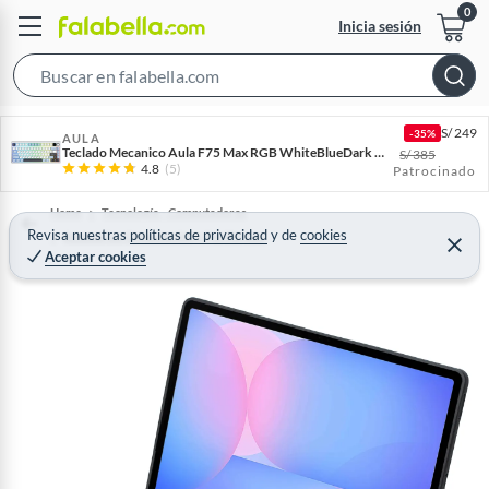
Inicia sesión
S
e
S/
249
-35%
a
AULA
Teclado Mecanico Aula F75 Max RGB WhiteBlueDark Purple
S/
385
r
4.8
(5)
Patrocinado
c
Home
Tecnología - Computadoras
h
Revisa nuestras
políticas de privacidad
y
de
cookies
Accesorios Computación y Periféricos
B
C
Aceptar cookies
e
a
r
r
r
a
r