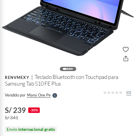
o
f
n
I
r
Teclado Bluetooth con Touchpad para
e
RENVMEXY
l
Samsung Tab S10 FE Plus
l
e
(0)
Vendido por
Many One Pe
S
S/ 239
-30%
S/ 341
Envío
internacional gratis