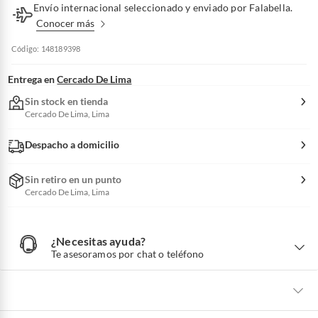
Envío internacional seleccionado y enviado por Falabella.
Conocer más
Código: 148189398
Entrega en
Cercado De Lima
Sin stock en tienda
Cercado De Lima, Lima
Despacho a domicilio
Sin retiro en un punto
Cercado De Lima, Lima
¿Necesitas ayuda?
¿
N
Te asesoramos por chat o teléfono
e
c
e
s
i
t
a
s
a
La mayoría de los productos tienen
30 días desde que los recibes para