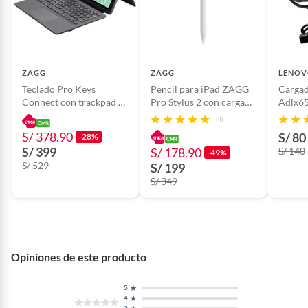
Bluetooth tablet Samsung, funda con teclado
retroiluminado, teclado con touchpad, funda para X620
X626B, accesorios Samsung tablet, teclado portátil, HY-
820B.
ZAGG
ZAGG
LENO
Teclado Pro Keys
Pencil para iPad ZAGG
Cargad
Connect con trackpad y
Pro Stylus 2 con carga
Adlx6
funda para iPad Air 13
Inalámbrica Blanco
C
(4)
M3M2
S/ 378.90
S/ 80
-28%
S/ 399
S/ 178.90
S/ 140
-49%
S/ 529
S/ 199
S/ 349
Opiniones de este producto
5
4