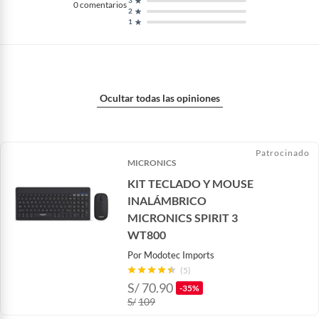
3
0
comentarios
2
1
Ocultar todas las opiniones
Patrocinado
MICRONICS
KIT TECLADO Y MOUSE
INALÁMBRICO
MICRONICS SPIRIT 3
WT800
Por
Modotec Imports
(5)
S/
70.90
-35%
S/
109