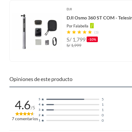
DJI
DJI Osmo 360 ST COM - Telesi
Por
Falabella
(3)
S/
1,799
-10%
S/
1,999
Opiniones de este producto
5
5
4.6
1
4
/5
1
3
0
2
7
comentarios
0
1