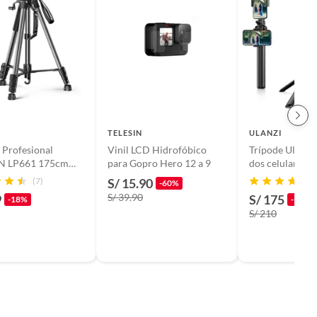
N
TELESIN
ULANZI
 Profesional
Vinil LCD Hidrofóbico
Trípode Ulanzi
N LP661 175cm
para Gopro Hero 12 a 9
dos celulares
mara y Celular
(7)
S/ 15.90
-60%
S/ 39.90
9
S/ 175
-18%
-17%
S/ 210