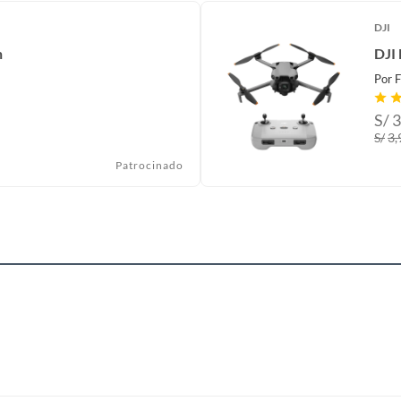
DJI
n
DJI 
Por
F
S/
3
S/
3,
Patrocinado