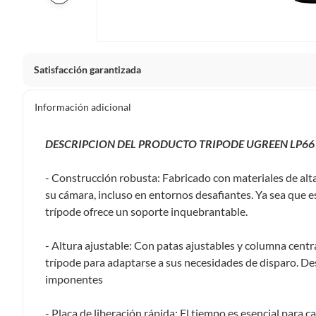
Satisfacción garantizada
La mayoría de los productos tienen
30 días desde que los 
Información adicional
Sin embargo, tenemos categorías que cuentan con plazos dif
pueden devolver ni cambiar. Conoce cuáles son:
DESCRIPCION DEL PRODUCTO TRIPODE UGREEN LP661
Productos vendidos por
Falabella, Tottus y otros vended
- Construcción robusta: Fabricado con materiales de alt
48 horas: cemento, mezclas de hormigón, morteros, yeso y otros
su cámara, incluso en entornos desafiantes. Ya sea que es
7 días: colchones y productos de combustión.
trípode ofrece un soporte inquebrantable.
Productos vendidos por
Sodimac
tienen:
- Altura ajustable: Con patas ajustables y columna centra
48 horas: cemento, mezclas de hormigón, morteros, yeso y otro
trípode para adaptarse a sus necesidades de disparo. De
7 días: productos eléctricos o a combustión, electrodomésticos
imponentes
máquinas.
No se pueden devolver o cambiar bajo cambio de opinió
- Placa de liberación rápida: El tiempo es esencial para 