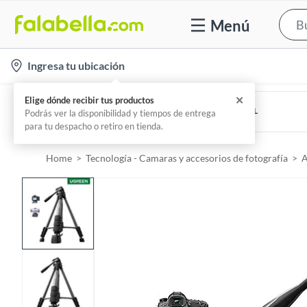
Menú
l
Ingresa tu ubicación
o
c
SUNPACK
TRIPODE SUNPAK 6630LX PARA CAMARA DIGITAL
a
Por
Aurus E.i.r.l.
t
i
Home
Tecnología - Camaras y accesorios de fotografía
A
o
n
-
i
c
o
n