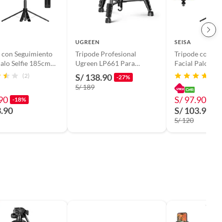
UGREEN
SEISA
 con Seguimiento
Tripode Profesional
Tripode con Se
Palo Selfie 185cm
Ugreen LP661 Para
Facial Palo Sel
0° Aluminio
Camaras Celular 175m
Giro 360° Alum
(2)
S/ 138.90
-27%
Control Bluetooth Live
Control Bl
S/ 189
90
S/ 97.90
-18%
-18
3.90
S/ 103.90
S/ 120