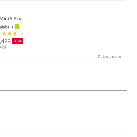
Mini 5 Pro
alabella
(4)
,499
-13%
999
Patrocinado