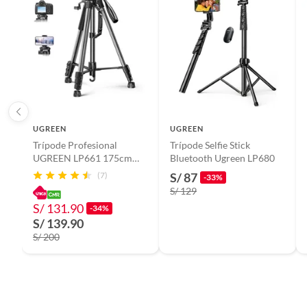
UGREEN
UGREEN
Trípode Profesional
Trípode Selfie Stick
UGREEN LP661 175cm
Bluetooth Ugreen LP680
para Cámara y Celular
(7)
S/ 87
-33%
S/ 129
S/ 131.90
-34%
S/ 139.90
S/ 200