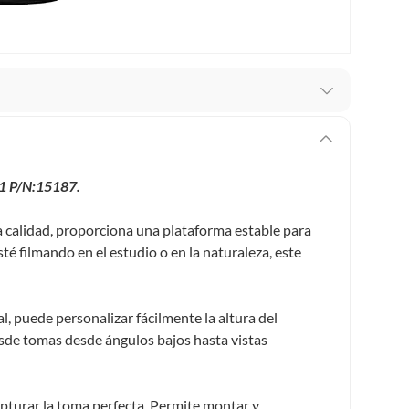
recibes para hacer una devolución.
erentes, otras con restricciones y algunas que no se
 P/N:15187.
ores tienen:
a calidad, proporciona una plataforma estable para
 productos para asfalto, hormigón, albañilería.
té filmando en el estudio o en la naturaleza, este
l, puede personalizar fácilmente la altura del
s productos para asfalto.
sde tomas desde ángulos bajos hasta vistas
, tecnología, línea blanca, colchones, muebles, bicicletas y
n
capturar la toma perfecta. Permite montar y