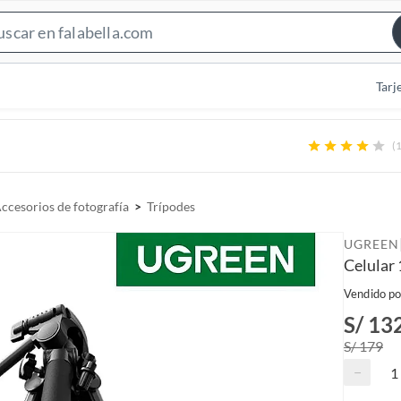
S
e
a
Tarj
r
c
(1
h
B
a
ccesorios de fotografía
Trípodes
r
UGREEN
Celular
Vendido po
S/ 13
S/ 179
−