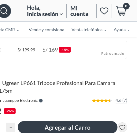
0
Hola
,
Mi
cuenta
Inicia sesión
eta CMR
Vende y comisiona
Venta telefónica
Ayuda
S/
169
S/
199.99
)
-15%
Patrocinado
o
f
n
I
Ugreen LP661 Tripode Profesional Para Camara
|
r
e
 175m
l
l
e
4.6 (7)
r
Juamppe Electronic
S
2
-26%
Agregar al Carro
+