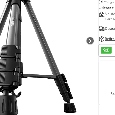
Código
Entrega e
Sin st
Cerca
Despa
Retira
Rea