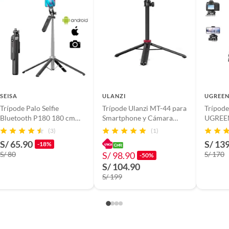
SEISA
ULANZI
UGREE
Trípode Palo Selfie
Trípode Ulanzi MT-44 para
Trípode
Bluetooth P180 180 cm
Smartphone y Cámara
UGREE
Soporte 360 Celular y
Diseño Compacto 360°
para Cá
(3)
(1)
Cámara Streaming Live
S/ 65.90
S/ 13
-18%
S/ 80
S/ 98.90
S/ 170
-50%
S/ 104.90
S/ 199