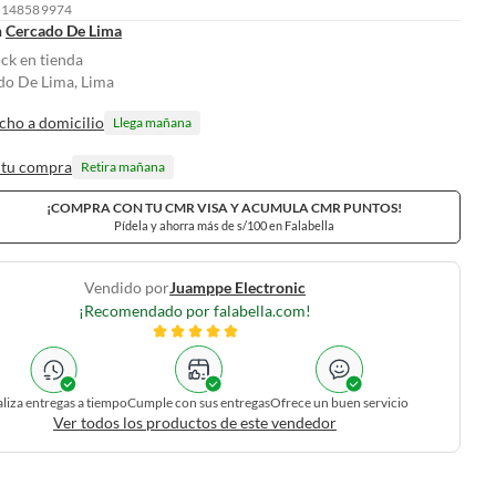
: 148589974
n
Cercado De Lima
ock en tienda
do De Lima, Lima
cho a domicilio
Llega mañana
 tu compra
Retira mañana
¡COMPRA CON TU CMR VISA Y ACUMULA CMR PUNTOS!
Pídela y ahorra más de s/100 en Falabella
Vendido por
Juamppe Electronic
¡Recomendado por falabella.com!
liza entregas a tiempo
Cumple con sus entregas
Ofrece un buen servicio
Ver todos los productos de este vendedor