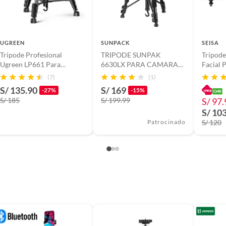
 de relleno, cámaras de acción, cámaras DSLR,
 Solo Fallas de Fabrica
UGREEN
SUNPACK
SEISA
Tripode Profesional
TRIPODE SUNPAK
Tripode
P/N: 15187
Ugreen LP661 Para
6630LX PARA CAMARA
Facial 
Camaras Celular 175m
DIGITAL
Giro 36
(7)
(1)
S/ 135.90
S/ 169
en Caja
-27%
-15%
S/ 185
S/ 199.99
S/ 97.
S/ 10
Patrocinado
S/ 120
s