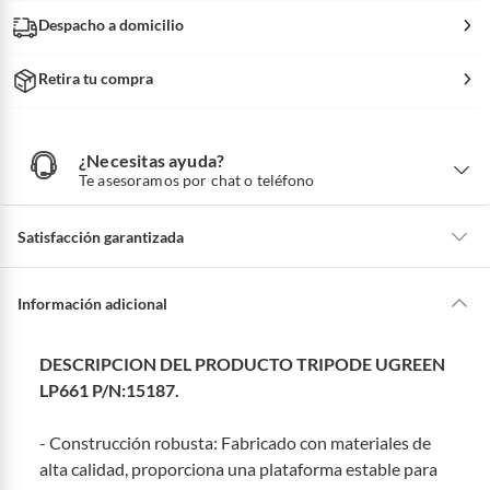
Despacho a domicilio
Retira tu compra
¿Necesitas ayuda?
¿
N
Te asesoramos por chat o teléfono
e
c
e
s
i
Satisfacción garantizada
t
a
s
a
La mayoría de los productos tienen
30 días desde que los recibes para
y
u
hacer una devolución.
Información adicional
d
a
?
Sin embargo, tenemos categorías que cuentan con plazos diferentes,
otras con restricciones y algunas que no se pueden devolver ni cambiar.
DESCRIPCION DEL PRODUCTO TRIPODE UGREEN
Conoce cuáles son:
LP661 P/N:15187.
Productos vendidos por
Falabella, Tottus y otros vendedores tienen:
- Construcción robusta: Fabricado con materiales de
48 horas: cemento, mezclas de hormigón, morteros, yeso y otros
productos para asfalto, hormigón, albañilería.
alta calidad, proporciona una plataforma estable para