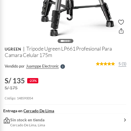
o
f
n
I
r
Tripode Ugreen LP661 Profesional Para
e
UGREEN
l
Camara Celular 175m
l
e
5 (1)
Vendido por
Juamppe Electronic
S
S/ 135
-23%
S/ 175
Código: 148590054
Entrega en
Cercado De Lima
Sin stock en tienda
Cercado De Lima, Lima