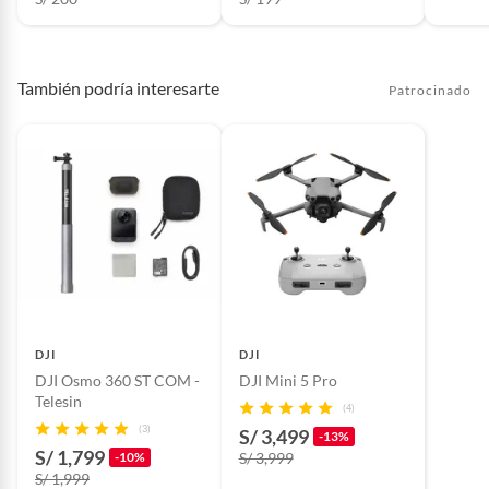
También podría interesarte
Patrocinado
DJI
DJI
DJI Osmo 360 ST COM -
DJI Mini 5 Pro
Telesin
(4)
(3)
S/ 3,499
-13%
S/ 1,799
-10%
S/ 3,999
S/ 1,999