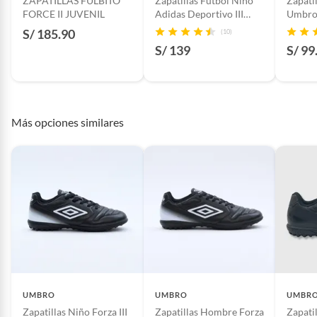
ZAPATILLAS FULBITO
Zapatillas Futbol Niño
Zapati
FORCE II JUVENIL
Adidas Deportivo III
Umbro 
Indoor
Sinteti
S/ 185.90
(10)
S/ 139
S/ 99
Más opciones similares
UMBRO
UMBRO
UMBR
Zapatillas Niño Forza III
Zapatillas Hombre Forza
Zapati