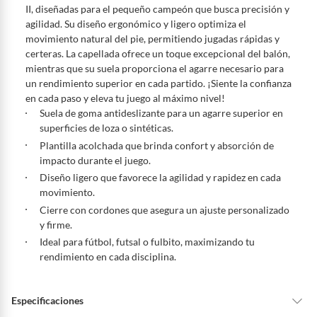
Conoce cuáles son:
II, diseñadas para el pequeño campeón que busca precisión y
agilidad. Su diseño ergonómico y ligero optimiza el
Productos vendidos por
Falabella, Tottus y otros vendedores tienen:
movimiento natural del pie, permitiendo jugadas rápidas y
48 horas: cemento, mezclas de hormigón, morteros, yeso y otros
certeras. La capellada ofrece un toque excepcional del balón,
productos para asfalto, hormigón, albañilería.
mientras que su suela proporciona el agarre necesario para
7 días: colchones y productos de combustión.
un rendimiento superior en cada partido. ¡Siente la confianza
en cada paso y eleva tu juego al máximo nivel!
Productos vendidos por
Sodimac
tienen:
Suela de goma antideslizante para un agarre superior en
48 horas: cemento, mezclas de hormigón, morteros, yeso y otros
superficies de loza o sintéticas.
productos para asfalto.
Plantilla acolchada que brinda confort y absorción de
7 días: productos eléctricos o a combustión, electrodomésticos,
impacto durante el juego.
tecnología, línea blanca, colchones, muebles, bicicletas y
Diseño ligero que favorece la agilidad y rapidez en cada
máquinas.
movimiento.
No se pueden devolver o cambiar bajo cambio de opinión
Cierre con cordones que asegura un ajuste personalizado
y firme.
Productos de compra internacional.
Ideal para fútbol, futsal o fulbito, maximizando tu
Productos comprados en Outlet Atocongo.
rendimiento en cada disciplina.
Productos perecibles como alimentos, bebidas, medicamentos,
suplementos alimenticios, vitaminas.
Productos digitales (descarga inmediata).
Especificaciones
Por motivos de salubridad, la ropa interior inferior y ropas de