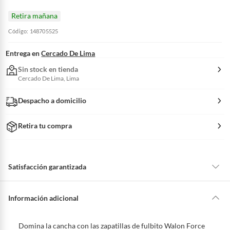
Retira mañana
Código: 148705525
Entrega en
Cercado De Lima
Sin stock en tienda
Cercado De Lima, Lima
Despacho a domicilio
Retira tu compra
Satisfacción garantizada
La mayoría de los productos tienen
30 días desde que los recibes para
hacer una devolución.
Información adicional
Sin embargo, tenemos categorías que cuentan con plazos diferentes,
otras con restricciones y algunas que no se pueden devolver ni cambiar.
Domina la cancha con las zapatillas de fulbito Walon Force