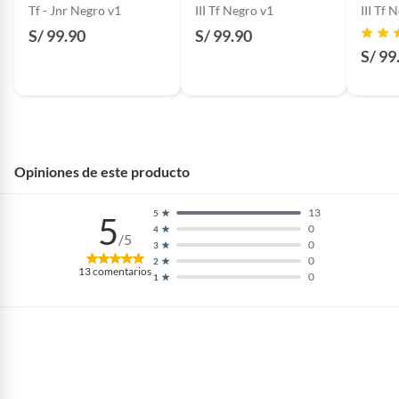
Tf - Jnr Negro v1
III Tf Negro v1
III Tf 
S/ 99.90
S/ 99.90
S/ 99
Opiniones de este producto
13
5
5
0
4
/5
0
3
0
2
13
comentarios
0
1