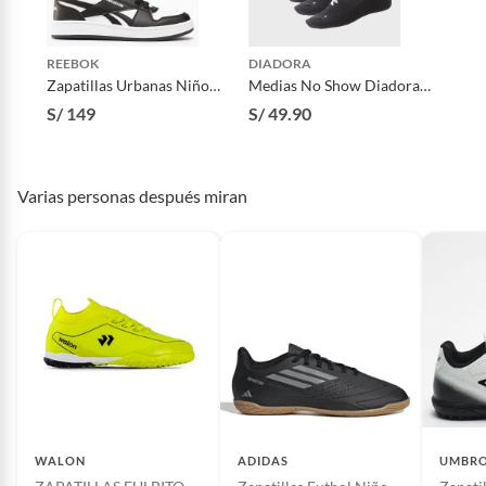
Disciplina
Fútbol
REEBOK
DIADORA
Género
Niño
Zapatillas Urbanas Niño
Medias No Show Diadora
Reebok Royal Prime 2.0
Pack X6 Deportivas Unisex
S/ 149
S/ 49.90
Material
Sintético
Varias personas después miran
Tipo de caña
Baja
Impermeabilidad de
No
la tela
Incluye
Zapatillas
WALON
ADIDAS
UMBR