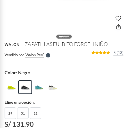
o
f
n
I
r
e
l
ZAPATILLAS FULBITO FORCE II NIÑO
WALON
l
e
5 (13)
Vendido por
Walon Perú
S
Color:
Negro
Elige una opción:
29
31
32
S/ 131.90