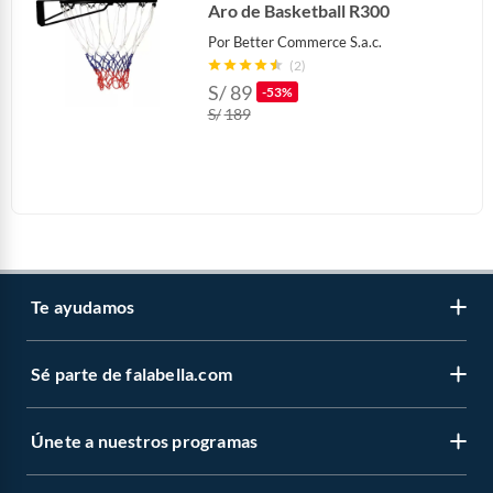
Aro de Basketball R300
Por
Better Commerce S.a.c.
(2)
S/
89
-53%
S/
189
Te ayudamos
Sé parte de falabella.com
Atención por WhatsApp
Centro de ayuda
Únete a nuestros programas
Trabaja con nosotros
Tipos de entrega
Venta empresa